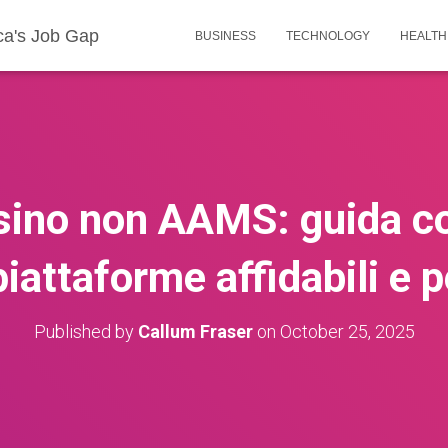
ca's Job Gap
BUSINESS
TECHNOLOGY
HEALTH
asino non AAMS: guida c
piattaforme affidabili e 
Published by
Callum Fraser
on
October 25, 2025