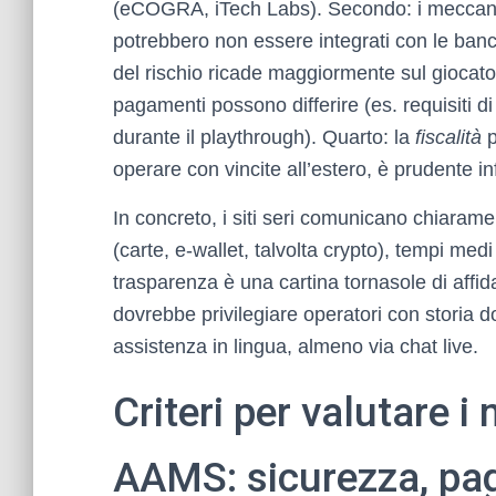
(eCOGRA, iTech Labs). Secondo: i meccan
potrebbero non essere integrati con le banch
del rischio ricade maggiormente sul giocato
pagamenti possono differire (es. requisiti di
durante il playthrough). Quarto: la
fiscalità
p
operare con vincite all’estero, è prudente in
In concreto, i siti seri comunicano chiaram
(carte, e-wallet, talvolta crypto), tempi med
trasparenza è una cartina tornasole di affida
dovrebbe privilegiare operatori con storia d
assistenza in lingua, almeno via chat live.
Criteri per valutare i
AAMS: sicurezza, pa