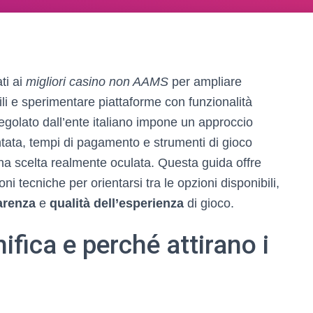
ti ai
migliori casino non AAMS
per ampliare
bili e sperimentare piattaforme con funzionalità
regolato dall’ente italiano impone un approccio
ntata, tempi di pagamento e strumenti di gioco
una scelta realmente oculata. Questa guida offre
oni tecniche per orientarsi tra le opzioni disponibili,
arenza
e
qualità dell’esperienza
di gioco.
fica e perché attirano i