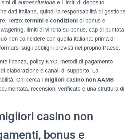
ismi di
autoesclusione
e i limiti di deposito
e dati italiane, quindi la responsabilità di gestione
re. Terzo:
termini e condizioni
di bonus e
 wagering, limiti di vincita su bonus, cap di puntata
uò non coincidere con quella italiana; prima di
formarsi sugli obblighi previsti nel proprio Paese.
ente licenza, policy KYC, metodi di pagamento
i di elaborazione e canali di supporto. La
bilità. Chi cerca i
migliori casino non AAMS
ocumentata, recensioni verificate e una struttura di
 migliori casino non
gamenti, bonus e