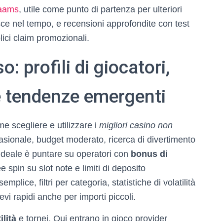
 aams
, utile come punto di partenza per ulteriori
isce nel tempo, e recensioni approfondite con test
plici claim promozionali.
: profili di giocatori,
 e tendenze emergenti
e scegliere e utilizzare i
migliori casino non
asionale, budget moderato, ricerca di divertimento
’ideale è puntare su operatori con
bonus di
 spin su slot note e limiti di deposito
emplice, filtri per categoria, statistiche di volatilità
evi rapidi anche per importi piccoli.
ilità
e tornei. Qui entrano in gioco provider