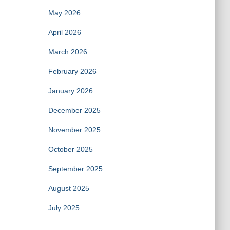
May 2026
April 2026
March 2026
February 2026
January 2026
December 2025
November 2025
October 2025
September 2025
August 2025
July 2025