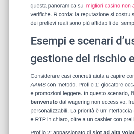
questa panoramica sui
migliori casino non
verifiche. Ricorda: la reputazione si costru
dei prelievi reali sono più affidabili dei sem
Esempi e scenari d’uso
gestione del rischio
Considerare casi concreti aiuta a capire com
AAMS
con metodo. Profilo 1: giocatore occ
e promozioni leggere. In questo scenario, l
benvenuto
dal wagering non eccessivo, free
personalizzabili. La priorità è un’interfaccia s
e RTP in chiaro, oltre a un cashier con preli
Profilo 2: appassionato di
slot ad alta volat