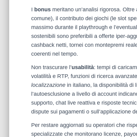
I
bonus
meritano un’analisi rigorosa. Oltre 
comune), il contributo dei giochi (le slot sp
massimo durante il playthrough e l’eventuale
sostenibili sono preferibili a offerte iper-
cashback netti, tornei con montepremi reale
coerenti nel tempo.
Non trascurare l’
usabilità
: tempi di caricam
volatilità e RTP, funzioni di ricerca avanzate
localizzazione
in italiano, la disponibilità di
l’autoesclusione a livello di account indica
supporto, chat live reattiva e risposte tecni
dispute sui pagamenti o sull’applicazione d
Per restare aggiornati su operatori che rispet
specializzate che monitorano licenze, payou