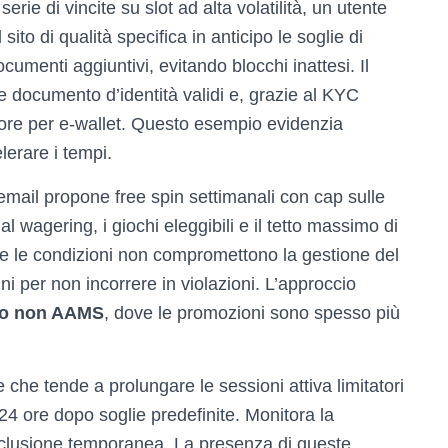
rie di vincite su slot ad alta volatilità, un utente
 sito di qualità specifica in anticipo le soglie di
umenti aggiuntivi, evitando blocchi inattesi. Il
e documento d’identità validi e, grazie al KYC
 ore per e-wallet. Questo esempio evidenzia
elerare i tempi.
’email propone free spin settimanali con cap sulle
 al wagering, i giochi eleggibili e il tetto massimo di
o se le condizioni non compromettono la gestione del
ini per non incorrere in violazioni. L’approccio
no non AAMS
, dove le promozioni sono spesso più
e che tende a prolungare le sessioni attiva limitatori
i 24 ore dopo soglie predefinite. Monitora la
esclusione temporanea. La presenza di queste