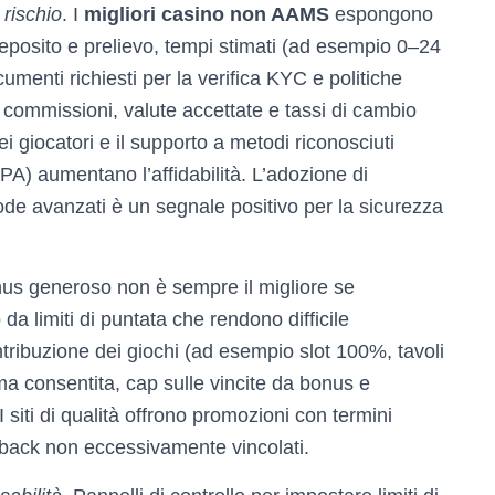
rischio
. I
migliori casino non AAMS
espongono
posito e prelievo, tempi stimati (ad esempio 0–24
cumenti richiesti per la verifica KYC e politiche
 commissioni, valute accettate e tassi di cambio
i giocatori e il supporto a metodi riconosciuti
EPA) aumentano l’affidabilità. L’adozione di
frode avanzati è un segnale positivo per la sicurezza
us generoso non è sempre il migliore se
 da limiti di puntata che rendono difficile
ntribuzione dei giochi (ad esempio slot 100%, tavoli
 consentita, cap sulle vincite da bonus e
I siti di qualità offrono promozioni con termini
ashback non eccessivamente vincolati.