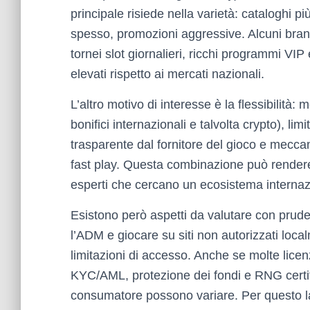
principale risiede nella varietà: cataloghi più
spesso, promozioni aggressive. Alcuni brand 
tornei slot giornalieri, ricchi programmi VI
elevati rispetto ai mercati nazionali.
L’altro motivo di interesse è la flessibilità: 
bonifici internazionali e talvolta crypto), lim
trasparente dal fornitore del gioco e mecc
fast play. Questa combinazione può render
esperti che cercano un ecosistema internaz
Esistono però aspetti da valutare con prudenz
l’ADM e giocare su siti non autorizzati local
limitazioni di accesso. Anche se molte lice
KYC/AML, protezione dei fondi e RNG certificat
consumatore possono variare. Per questo la