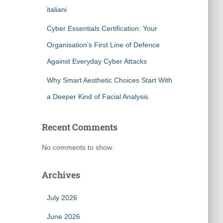
italiani
Cyber Essentials Certification: Your
Organisation’s First Line of Defence
Against Everyday Cyber Attacks
Why Smart Aesthetic Choices Start With
a Deeper Kind of Facial Analysis
Recent Comments
No comments to show.
Archives
July 2026
June 2026