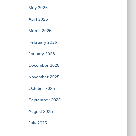
May 2026
April 2026
March 2026
February 2026
January 2026
December 2025
November 2025
October 2025
September 2025
August 2025
July 2025