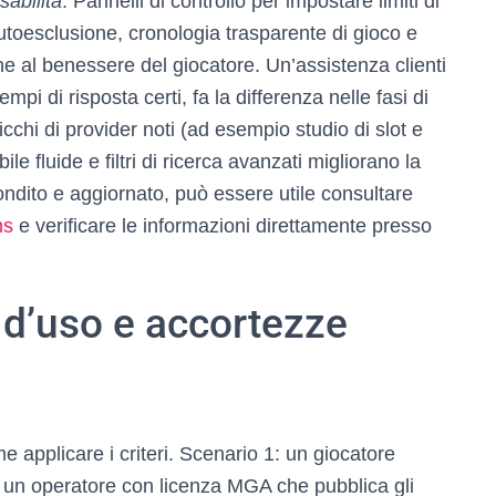
abilità
. Pannelli di controllo per impostare limiti di
utoesclusione, cronologia trasparente di gioco e
ne al benessere del giocatore. Un’assistenza clienti
empi di risposta certi, fa la differenza nelle fasi di
cchi di provider noti (ad esempio studio di slot e
ile fluide e filtri di ricerca avanzati migliorano la
ondito e aggiornato, può essere utile consultare
ms
e verificare le informazioni direttamente presso
i d’uso e accortezze
 applicare i criteri. Scenario 1: un giocatore
a un operatore con licenza MGA che pubblica gli