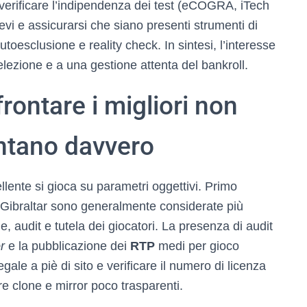
 verificare l’indipendenza dei test (eCOGRA, iTech
vi e assicurarsi che siano presenti strumenti di
utoesclusione e reality check. In sintesi, l’interesse
 selezione e a una gestione attenta del bankroll.
rontare i migliori non
ontano davvero
llente si gioca su parametri oggettivi. Primo
e Gibraltar sono generalmente considerate più
ale, audit e tutela dei giocatori. La presenza di audit
r
e la pubblicazione dei
RTP
medi per gioco
egale a piè di sito e verificare il numero di licenza
are clone e mirror poco trasparenti.