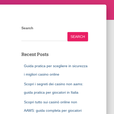
Search
SEARCH
Recent Posts
Guida pratica per scegliere in sicurezza
i migliori casino online
Scopri i segreti dei casino non aams:
guida pratica per giocatori in Italia
Scopri tutto sui casinò online non
AAMS: guida completa per giocatori