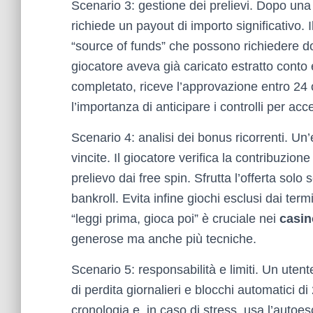
Scenario 3: gestione dei prelievi. Dopo una se
richiede un payout di importo significativo. Il
“source of funds” che possono richiedere doc
giocatore aveva già caricato estratto conto 
completato, riceve l’approvazione entro 24
l’importanza di anticipare i controlli per acc
Scenario 4: analisi dei bonus ricorrenti. Un
vincite. Il giocatore verifica la contribuzione
prelievo dai free spin. Sfrutta l’offerta sol
bankroll. Evita infine giochi esclusi dai term
“leggi prima, gioca poi” è cruciale nei
casi
generose ma anche più tecniche.
Scenario 5: responsabilità e limiti. Un utent
di perdita giornalieri e blocchi automatici d
cronologia e, in caso di stress, usa l’auto