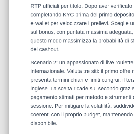
RTP ufficiali per titolo. Dopo aver verificato 
completando KYC prima del primo deposito, 
e-wallet per velocizzare i prelievi. Scegli
sul bonus, con puntata massima adeguata, evi
questo modo massimizza la probabilità di sf
del cashout.
Scenario 2: un appassionato di live roulette 
internazionale. Valuta tre siti: il primo offre 
presenta termini chiari e limiti congrui, il 
inglese. La scelta ricade sul secondo grazie 
pagamento stimati per metodo e strumenti 
sessione. Per mitigare la volatilità, suddivide
coerenti con il proprio budget, mantenendo u
disponibile.