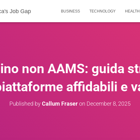
ca's Job Gap
BUSINESS
TECHNOLOGY
HEALTH
sino non AAMS: guida st
piattaforme affidabili e 
Published by
Callum Fraser
on
December 8, 2025