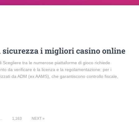
n sicurezza i migliori casino online
ali Scegliere tra le numerose piattaforme di gioco richiede
ento da verificare è la licenza e la regolamentazione: per i
torizzati da ADM (ex AAMS), che garantiscono controllo fiscale,
…
1,163
NEXT