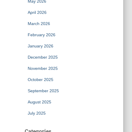
May 2026
April 2026
March 2026
February 2026
January 2026
December 2025
November 2025
October 2025
September 2025
August 2025
July 2025
Categories