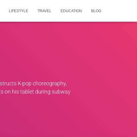
LIFESTYLE
TRAVEL
EDUCATION
BLOG
nstructs K-pop choreography,
s on his tablet during subway