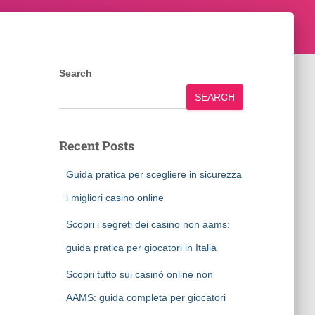
Search
SEARCH
Recent Posts
Guida pratica per scegliere in sicurezza
i migliori casino online
Scopri i segreti dei casino non aams:
guida pratica per giocatori in Italia
Scopri tutto sui casinò online non
AAMS: guida completa per giocatori