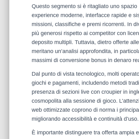
Questo segmento si è ritagliato uno spazio 
experience moderne, interfacce rapide e sis
missioni, classifiche e premi ricorrenti. In di
più generosi rispetto ai competitor con lic
deposito multipli. Tuttavia, dietro offerte al
meritano un’analisi approfondita, in particol
massimi di conversione bonus in denaro reale
Dal punto di vista tecnologico, molti operat
giochi e pagamenti, includendo metodi tradizi
presenza di sezioni live con croupier in ing
cosmopolita alla sessione di gioco. L’attenz
web ottimizzate coprono di norma i principal
migliorando accessibilità e continuità d’uso.
È importante distinguere tra offerta ampia e