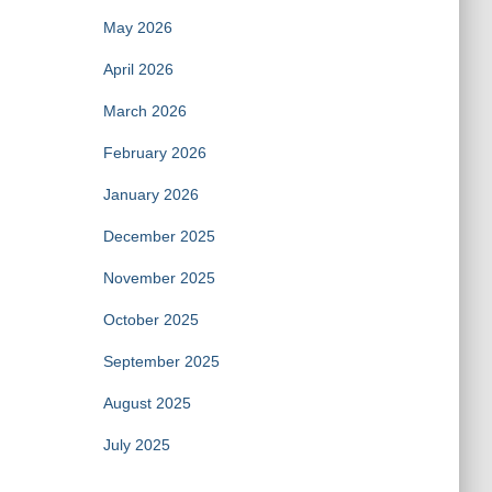
May 2026
April 2026
March 2026
February 2026
January 2026
December 2025
November 2025
October 2025
September 2025
August 2025
July 2025