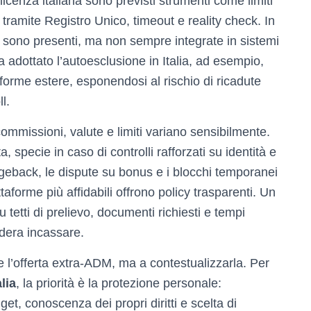
n licenza italiana sono previsti strumenti come limiti
 tramite Registro Unico, timeout e reality check. In
e sono presenti, ma non sempre integrate in sistemi
a adottato l’autoesclusione in Italia, ad esempio,
forme estere, esponendosi al rischio di ricadute
l.
commissioni, valute e limiti variano sensibilmente.
 specie in caso di controlli rafforzati su identità e
geback, le dispute su bonus e i blocchi temporanei
taforme più affidabili offrono policy trasparenti. Un
 tetti di prelievo, documenti richiesti e tempi
dera incassare.
l’offerta extra-ADM, ma a contestualizzarla. Per
lia
, la priorità è la protezione personale:
et, conoscenza dei propri diritti e scelta di