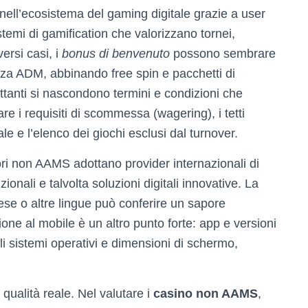
nell’ecosistema del gaming digitale grazie a user
temi di gamification che valorizzano tornei,
versi casi, i
bonus di benvenuto
possono sembrare
enza ADM, abbinando free spin e pacchetti di
lettanti si nascondono termini e condizioni che
are i requisiti di scommessa (wagering), i tetti
 e l’elenco dei giochi esclusi dal turnover.
ori non AAMS adottano provider internazionali di
onali e talvolta soluzioni digitali innovative. La
lese o altre lingue può conferire un sapore
ione al mobile è un altro punto forte: app e versioni
i sistemi operativi e dimensioni di schermo,
 qualità reale. Nel valutare i
casino non AAMS
,