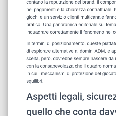
contano la reputazione del brand, il comport
nei pagamenti e la chiarezza contrattuale. R
giochi e un servizio clienti multicanale fan
pratica. Una panoramica editoriale sul tem
inquadrare correttamente il fenomeno nel co
In termini di posizionamento, queste piattafo
di esplorare alternative ai domini ADM, e a
scelta, però, dovrebbe sempre nascere da un
con la consapevolezza che il quadro normativ
in cui i meccanismi di protezione del giocat
squilibri.
Aspetti legali, sicure
quello che conta dav