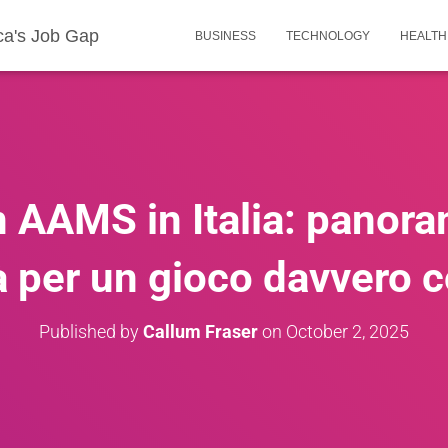
ca's Job Gap
BUSINESS
TECHNOLOGY
HEALTH
 AAMS in Italia: panoram
à per un gioco davvero 
Published by
Callum Fraser
on
October 2, 2025