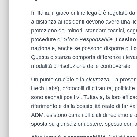
In Italia, il gioco online legale è regolato da
a distanza ai residenti devono avere una lic
protezione dei minori, standard tecnici, segre
procedure di
Gioco Responsabile
. I
casin
nazionale, anche se possono disporre di lice
Questa distanza comporta differenze rilevanti
modalità di risoluzione delle controversie.
Un punto cruciale è la
sicurezza
. La presen
iTech Labs), protocolli di cifratura, politi
sono segnali positivi. Tuttavia, la loro effi
riferimento e dalla possibilità reale di far val
ADM, esistono canali ufficiali di reclamo e or
sposta su giurisdizioni estere, spesso con t