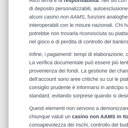
Altro tema è la
responsabilità
. Nei siti co
di deposito personalizzabili, autoesclusione
alcuni
casino non AAMS
, funzioni analogh
interoperabili con le misure nazionali. Chi h
potrebbe non trovarla riconosciuta su piatta
nel gioco e di perdita di controllo del bankrol
Infine, i
pagamenti
: tempi di elaborazione, 
La verifica documentale può essere più lenta,
provenienza dei fondi. La gestione dei char
dell’account sono aree critiche su cui le piat
consiglio prudente è informarsi in anticipo su
standard, evitando sorprese quando si desi
Questi elementi non servono a demonizzare 
chiunque valuti un
casino non AAMS in Ita
consapevolezza dei rischi, controllo del budg