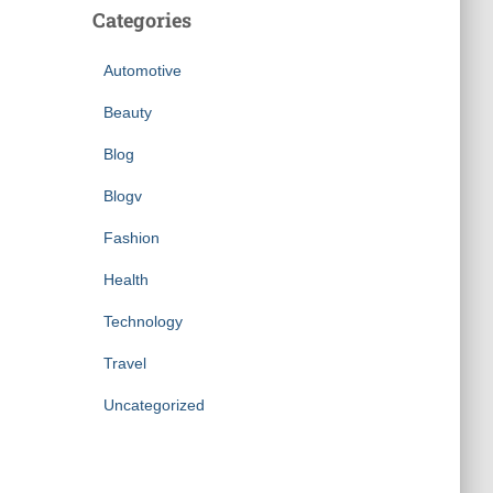
Categories
Automotive
Beauty
Blog
Blogv
Fashion
Health
Technology
Travel
Uncategorized