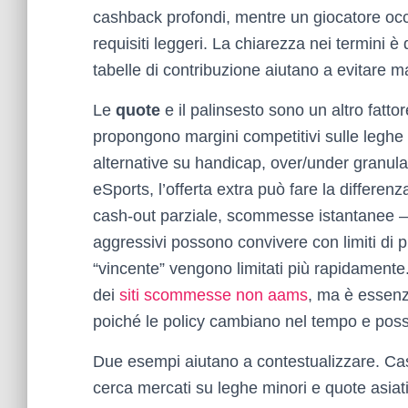
cashback profondi, mentre un giocatore occ
requisiti leggeri. La chiarezza nei termini è 
tabelle di contribuzione aiutano a evitare ma
Le
quote
e il palinsesto sono un altro fattor
propongono margini competitivi sulle leghe pr
alternative su handicap, over/under granular
eSports, l’offerta extra può fare la differenz
cash-out parziale, scommesse istantanee – i
aggressivi possono convivere con limiti di pun
“vincente” vengono limitati più rapidamente. 
dei
siti scommesse non aams
, ma è essenzi
poiché le policy cambiano nel tempo e posson
Due esempi aiutano a contestualizzare. Cas
cerca mercati su leghe minori e quote asiat