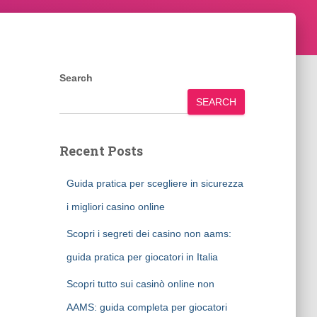
Search
SEARCH
Recent Posts
Guida pratica per scegliere in sicurezza
i migliori casino online
Scopri i segreti dei casino non aams:
guida pratica per giocatori in Italia
Scopri tutto sui casinò online non
AAMS: guida completa per giocatori