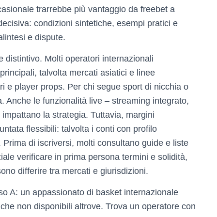
asionale trarrebbe più vantaggio da freebet a
decisiva: condizioni sintetiche, esempi pratici e
lintesi e dispute.
e distintivo. Molti operatori internazionali
incipali, talvolta mercati asiatici e linee
i e player props. Per chi segue sport di nicchia o
a. Anche le funzionalità live – streaming integrato,
mpattano la strategia. Tuttavia, margini
tata flessibili: talvolta i conti con profilo
Prima di iscriversi, molti consultano guide e liste
ale verificare in prima persona termini e solidità,
o differire tra mercati e giurisdizioni.
o A: un appassionato di basket internazionale
iche non disponibili altrove. Trova un operatore con