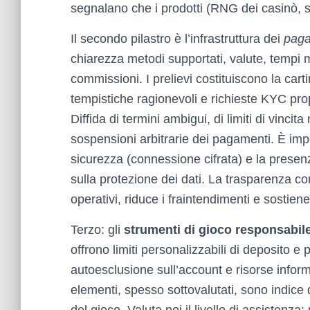
segnalano che i prodotti (RNG dei casinò, sis
Il secondo pilastro è l’infrastruttura dei
paga
chiarezza metodi supportati, valute, tempi
commissioni. I prelievi costituiscono la cart
tempistiche ragionevoli e richieste KYC prop
Diffida di termini ambigui, di limiti di vinci
sospensioni arbitrarie dei pagamenti. È impor
sicurezza (connessione cifrata) e la presen
sulla protezione dei dati. La trasparenza con
operativi, riduce i fraintendimenti e sostien
Terzo: gli
strumenti di gioco responsabil
offrono limiti personalizzabili di deposito e
autoesclusione sull’account e risorse inform
elementi, spesso sottovalutati, sono indice d