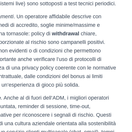
temi live) sono sottoposti a test tecnici periodici.
menti
. Un operatore affidabile descrive con
 medi di accredito, soglie minime/massime e
ina tornasole: policy di
withdrawal
chiare,
orzionate al rischio sono campanelli positivi.
ta non evidenti o di condizioni che permettono
tante anche verificare l’uso di protocolli di
za di una privacy policy coerente con le normative
trattuale, dalle condizioni del bonus ai limiti
e un’esperienza di gioco più solida.
e
. Anche al di fuori dell’ADM, i migliori operatori
 puntata, reminder di sessione, time-out,
ative per riconoscere i segnali di rischio. Questi
i una cultura aziendale orientata alla sostenibilità