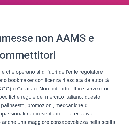
ommesse non AAMS e
commettitori
e che operano al di fuori dell’ente regolatore
ono bookmaker con licenza rilasciata da autorità
GC) o Curacao. Non potendo offrire servizi con
ecifiche regole del mercato italiano: questo
di palinsesto, promozioni, meccaniche di
ppassionati rappresentano un’alternativa
no anche una maggiore consapevolezza nella scelta