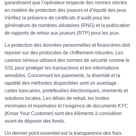
garantissent que l’opérateur respecte des normes strictes
en matière de protection des joueurs et d’équité des jeux.
Vérifiez la présence de certificats d’audit pour les
générateurs de nombres aléatoires (RNG) et la publication
de rapports de retour aux joueurs (RTP) pour les jeux.
La protection des données personnelles et financières doit
reposer sur des protocoles de chiffrement robustes. Les
casinos sérieux utilisent des normes de sécurité comme le
SSL pour protéger les transactions et les informations
sensibles. Concernant les paiements, la diversité et la
rapidité des méthodes disponibles sont un avantage :
cartes bancaires, portefeuilles électroniques, virements et
solutions locales. Les délais de retrait, les limites
minimales et maximales et l’exigence de documents KYC
(Know Your Customer) sont des éléments à considérer
avant de déposer des fonds.
Un dernier point essentiel est la transparence des frais.