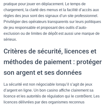
pratique pour jouer en déplacement. Le temps de
chargement, la clarté des menus et la facilité d’accès aux
règles des jeux sont des signaux d’un site professionnel.
Privilégier des opérateurs transparents sur leurs politiques
de jeu responsable et proposant des outils d’auto-
exclusion ou de limites de dépôt est aussi une marque de
sérieux.
Critères de sécurité, licences et
méthodes de paiement : protéger
son argent et ses données
La sécurité est non négociable lorsqu’il s’agit de jeux
d’argent en ligne. Un bon casino affiche clairement sa
licence et les autorités de régulation qui le contrôlent. Les
licences délivrées par des organismes reconnus