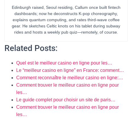
Edinburgh raised, Seoul residing, Callum once built fintech
dashboards; now he deconstructs K-pop choreography,
explains quantum computing, and rates third-wave coffee
gear. He sketches Celtic knots on his tablet during subway
rides and hosts a weekly pub quiz—remotely, of course.
Related Posts:
Quel est le meilleur casino en ligne pour les…
Le “meilleur casino en ligne” en France: comment…
Comment reconnaître le meilleur casino en ligne:…
Comment trouver le meilleur casino en ligne pour
les…
Le guide complet pour choisir un site de paris…
Comment trouver le meilleur casino en ligne pour
les…