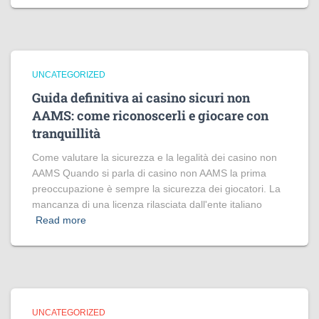
UNCATEGORIZED
Guida definitiva ai casino sicuri non
AAMS: come riconoscerli e giocare con
tranquillità
Come valutare la sicurezza e la legalità dei casino non
AAMS Quando si parla di casino non AAMS la prima
preoccupazione è sempre la sicurezza dei giocatori. La
mancanza di una licenza rilasciata dall'ente italiano
Read more
UNCATEGORIZED