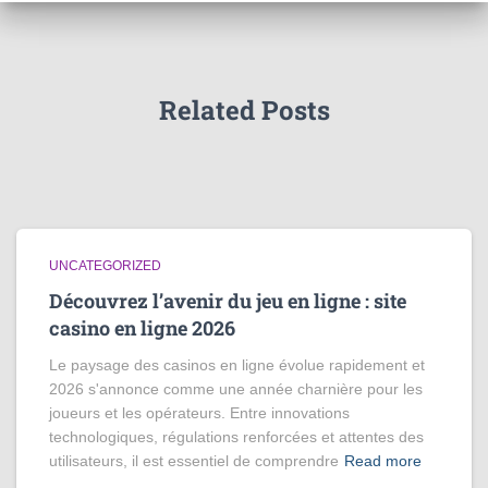
Related Posts
UNCATEGORIZED
Découvrez l’avenir du jeu en ligne : site
casino en ligne 2026
Le paysage des casinos en ligne évolue rapidement et
2026 s'annonce comme une année charnière pour les
joueurs et les opérateurs. Entre innovations
technologiques, régulations renforcées et attentes des
utilisateurs, il est essentiel de comprendre
Read more