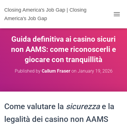
Closing America's Job Gap | Closing
America's Job Gap
T
O
G
G
Guida definitiva ai casino sicuri
L
E
non AAMS: come riconoscerli e
N
A
giocare con tranquillità
V
I
Published by
Callum Fraser
on
January 19, 2026
G
A
T
I
O
N
Come valutare la
sicurezza
e la
legalità dei casino non AAMS