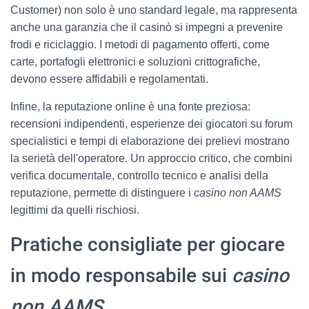
Customer) non solo è uno standard legale, ma rappresenta
anche una garanzia che il casinò si impegni a prevenire
frodi e riciclaggio. I metodi di pagamento offerti, come
carte, portafogli elettronici e soluzioni crittografiche,
devono essere affidabili e regolamentati.
Infine, la reputazione online è una fonte preziosa:
recensioni indipendenti, esperienze dei giocatori su forum
specialistici e tempi di elaborazione dei prelievi mostrano
la serietà dell'operatore. Un approccio critico, che combini
verifica documentale, controllo tecnico e analisi della
reputazione, permette di distinguere i
casino non AAMS
legittimi da quelli rischiosi.
Pratiche consigliate per giocare
in modo responsabile sui
casino
non AAMS