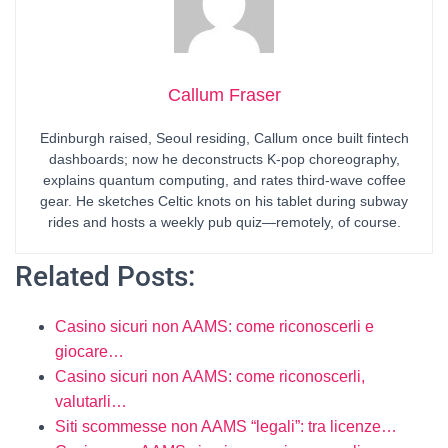
Callum Fraser
Edinburgh raised, Seoul residing, Callum once built fintech
dashboards; now he deconstructs K-pop choreography,
explains quantum computing, and rates third-wave coffee
gear. He sketches Celtic knots on his tablet during subway
rides and hosts a weekly pub quiz—remotely, of course.
Related Posts:
Casino sicuri non AAMS: come riconoscerli e
giocare…
Casino sicuri non AAMS: come riconoscerli,
valutarli…
Siti scommesse non AAMS “legali”: tra licenze…