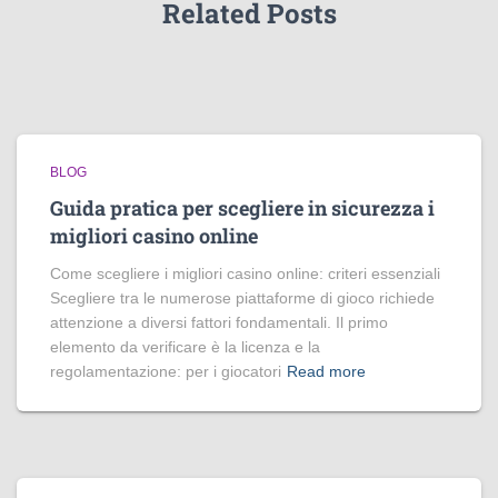
Related Posts
BLOG
Guida pratica per scegliere in sicurezza i
migliori casino online
Come scegliere i migliori casino online: criteri essenziali
Scegliere tra le numerose piattaforme di gioco richiede
attenzione a diversi fattori fondamentali. Il primo
elemento da verificare è la licenza e la
regolamentazione: per i giocatori
Read more