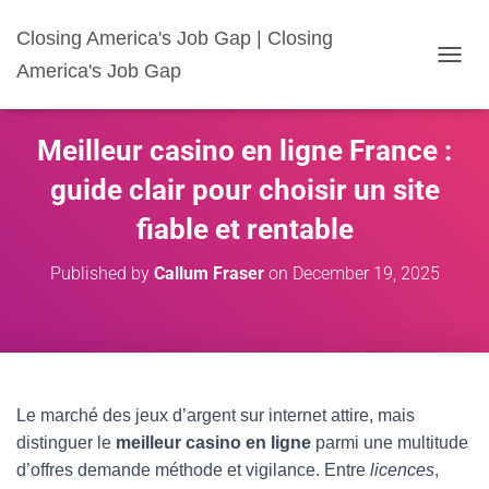
Closing America's Job Gap | Closing
America's Job Gap
T
O
G
G
Meilleur casino en ligne France :
L
E
guide clair pour choisir un site
N
A
fiable et rentable
V
I
Published by
Callum Fraser
on
December 19, 2025
G
A
T
I
O
N
Le marché des jeux d’argent sur internet attire, mais
distinguer le
meilleur casino en ligne
parmi une multitude
d’offres demande méthode et vigilance. Entre
licences
,