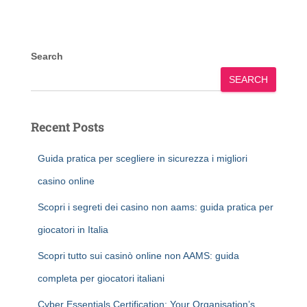
Search
SEARCH
Recent Posts
Guida pratica per scegliere in sicurezza i migliori
casino online
Scopri i segreti dei casino non aams: guida pratica per
giocatori in Italia
Scopri tutto sui casinò online non AAMS: guida
completa per giocatori italiani
Cyber Essentials Certification: Your Organisation’s