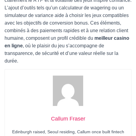
clairement le
RTP
et la volatilité des jeux inspire confiance.
L’ajout d’outils tels qu’un calculateur de wagering ou un
simulateur de variance aide à choisir les jeux compatibles
avec les objectifs de conversion bonus. Ces éléments,
combinés à des paiements rapides et à une relation client
humaine, composent un profil crédible du
meilleur casino
en ligne
, où le plaisir du jeu s’accompagne de
transparence, de sécurité et d’une valeur réelle sur la
durée.
Callum Fraser
Edinburgh raised, Seoul residing, Callum once built fintech