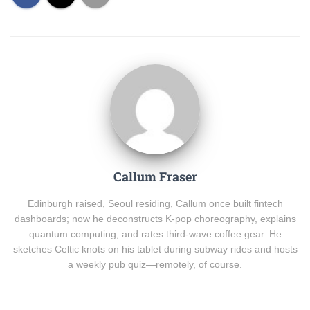
Callum Fraser
Edinburgh raised, Seoul residing, Callum once built fintech
dashboards; now he deconstructs K-pop choreography, explains
quantum computing, and rates third-wave coffee gear. He
sketches Celtic knots on his tablet during subway rides and hosts
a weekly pub quiz—remotely, of course.