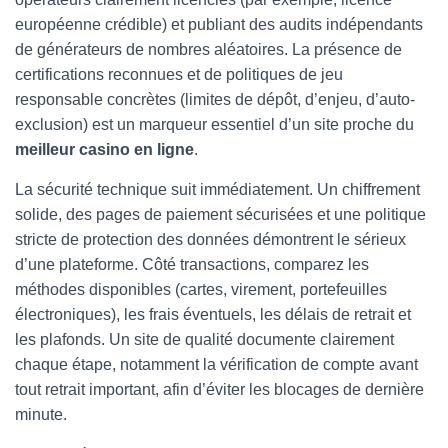
européenne crédible) et publiant des audits indépendants
de générateurs de nombres aléatoires. La présence de
certifications reconnues et de politiques de jeu
responsable concrètes (limites de dépôt, d’enjeu, d’auto-
exclusion) est un marqueur essentiel d’un site proche du
meilleur casino en ligne
.
La sécurité technique suit immédiatement. Un chiffrement
solide, des pages de paiement sécurisées et une politique
stricte de protection des données démontrent le sérieux
d’une plateforme. Côté transactions, comparez les
méthodes disponibles (cartes, virement, portefeuilles
électroniques), les frais éventuels, les délais de retrait et
les plafonds. Un site de qualité documente clairement
chaque étape, notamment la vérification de compte avant
tout retrait important, afin d’éviter les blocages de dernière
minute.