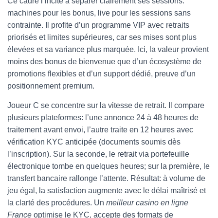
Ce cadre l’incite à séparer clairement ses sessions:
machines pour les bonus, live pour les sessions sans
contrainte. Il profite d’un programme VIP avec retraits
priorisés et limites supérieures, car ses mises sont plus
élevées et sa variance plus marquée. Ici, la valeur provient
moins des bonus de bienvenue que d’un écosystème de
promotions flexibles et d’un support dédié, preuve d’un
positionnement premium.
Joueur C se concentre sur la vitesse de retrait. Il compare
plusieurs plateformes: l’une annonce 24 à 48 heures de
traitement avant envoi, l’autre traite en 12 heures avec
vérification KYC anticipée (documents soumis dès
l’inscription). Sur la seconde, le retrait via portefeuille
électronique tombe en quelques heures; sur la première, le
transfert bancaire rallonge l’attente. Résultat: à volume de
jeu égal, la satisfaction augmente avec le délai maîtrisé et
la clarté des procédures. Un
meilleur casino en ligne
France
optimise le KYC, accepte des formats de