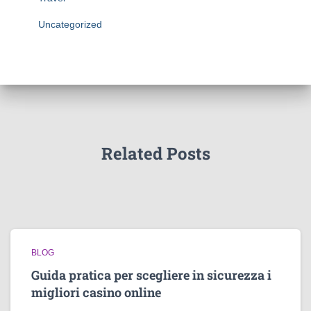
Uncategorized
Related Posts
BLOG
Guida pratica per scegliere in sicurezza i
migliori casino online