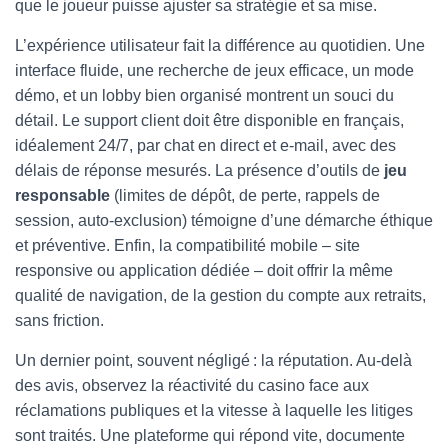
que le joueur puisse ajuster sa stratégie et sa mise.
L’expérience utilisateur fait la différence au quotidien. Une
interface fluide, une recherche de jeux efficace, un mode
démo, et un lobby bien organisé montrent un souci du
détail. Le support client doit être disponible en français,
idéalement 24/7, par chat en direct et e‑mail, avec des
délais de réponse mesurés. La présence d’outils de
jeu
responsable
(limites de dépôt, de perte, rappels de
session, auto‑exclusion) témoigne d’une démarche éthique
et préventive. Enfin, la compatibilité mobile – site
responsive ou application dédiée – doit offrir la même
qualité de navigation, de la gestion du compte aux retraits,
sans friction.
Un dernier point, souvent négligé : la réputation. Au‑delà
des avis, observez la réactivité du casino face aux
réclamations publiques et la vitesse à laquelle les litiges
sont traités. Une plateforme qui répond vite, documente