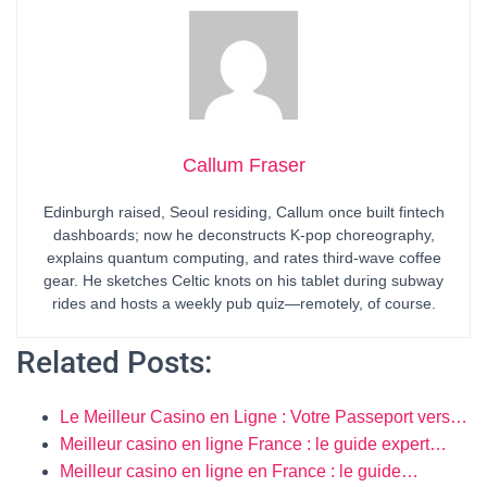
Callum Fraser
Edinburgh raised, Seoul residing, Callum once built fintech
dashboards; now he deconstructs K-pop choreography,
explains quantum computing, and rates third-wave coffee
gear. He sketches Celtic knots on his tablet during subway
rides and hosts a weekly pub quiz—remotely, of course.
Related Posts:
Le Meilleur Casino en Ligne : Votre Passeport vers…
Meilleur casino en ligne France : le guide expert…
Meilleur casino en ligne en France : le guide…