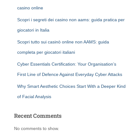
casino online
Scopri i segreti dei casino non aams: guida pratica per
giocatori in Italia
Scopri tutto sui casinò online non AAMS: guida
completa per giocatori italiani
Cyber Essentials Certification: Your Organisation’s
First Line of Defence Against Everyday Cyber Attacks
Why Smart Aesthetic Choices Start With a Deeper Kind
of Facial Analysis
Recent Comments
No comments to show.