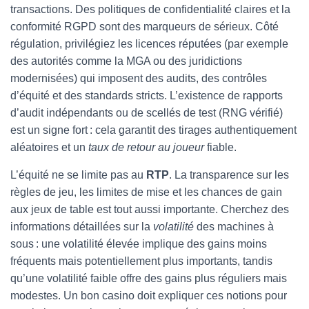
transactions. Des politiques de confidentialité claires et la
conformité RGPD sont des marqueurs de sérieux. Côté
régulation, privilégiez les licences réputées (par exemple
des autorités comme la MGA ou des juridictions
modernisées) qui imposent des audits, des contrôles
d’équité et des standards stricts. L’existence de rapports
d’audit indépendants ou de scellés de test (RNG vérifié)
est un signe fort : cela garantit des tirages authentiquement
aléatoires et un
taux de retour au joueur
fiable.
L’équité ne se limite pas au
RTP
. La transparence sur les
règles de jeu, les limites de mise et les chances de gain
aux jeux de table est tout aussi importante. Cherchez des
informations détaillées sur la
volatilité
des machines à
sous : une volatilité élevée implique des gains moins
fréquents mais potentiellement plus importants, tandis
qu’une volatilité faible offre des gains plus réguliers mais
modestes. Un bon casino doit expliquer ces notions pour