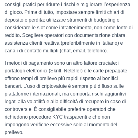
consigli pratici per ridurre i rischi e migliorare l’esperienza
di gioco. Prima di tutto, impostare sempre limiti chiari di
deposito e perdita: utilizzare strumenti di budgeting e
considerare le slot come intrattenimento, non come fonte di
reddito. Scegliere operatori con documentazione chiara,
assistenza clienti reattiva (preferibilmente in italiano) e
canali di contatto multipli (chat, email, telefono).
I metodi di pagamento sono un altro fattore cruciale: i
portafogli elettronici (Skrill, Neteller) e le carte prepagate
offrono tempi di prelievo più rapidi rispetto ai bonifici
bancari. L’uso di criptovalute è sempre più diffuso sulle
piattaforme internazionali, ma comporta rischi aggiuntivi
legati alla volatilità e alla difficoltà di recupero in caso di
controversie. È consigliabile preferire operatori che
richiedono procedure KYC trasparenti e che non
impongono verifiche eccessive solo al momento del
prelievo.