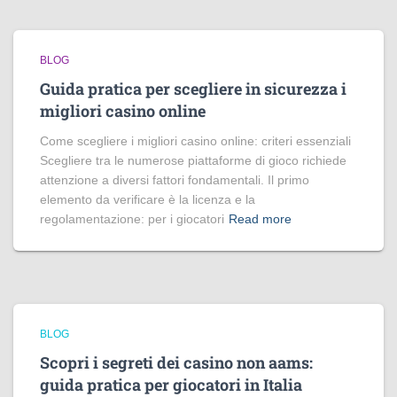
BLOG
Guida pratica per scegliere in sicurezza i
migliori casino online
Come scegliere i migliori casino online: criteri essenziali
Scegliere tra le numerose piattaforme di gioco richiede
attenzione a diversi fattori fondamentali. Il primo
elemento da verificare è la licenza e la
regolamentazione: per i giocatori
Read more
BLOG
Scopri i segreti dei casino non aams:
guida pratica per giocatori in Italia