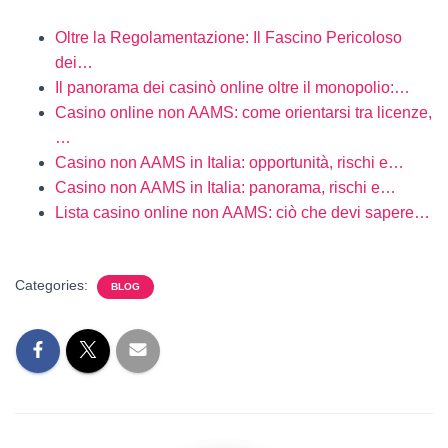
Oltre la Regolamentazione: Il Fascino Pericoloso
dei…
Il panorama dei casinò online oltre il monopolio:…
Casino online non AAMS: come orientarsi tra licenze,
…
Casino non AAMS in Italia: opportunità, rischi e…
Casino non AAMS in Italia: panorama, rischi e…
Lista casino online non AAMS: ciò che devi sapere…
Categories:
BLOG