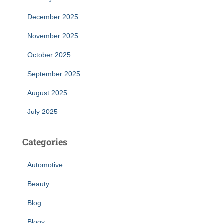
December 2025
November 2025
October 2025
September 2025
August 2025
July 2025
Categories
Automotive
Beauty
Blog
Blogv