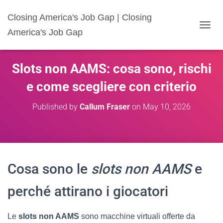
Closing America's Job Gap | Closing
America's Job Gap
T
O
G
G
Slots non AAMS: cosa sono, rischi
L
E
e come scegliere con criterio
N
A
Published by
Callum Fraser
on
May 10, 2026
V
I
G
A
T
I
Cosa sono le
slots non AAMS
e
O
N
perché attirano i giocatori
Le
slots non AAMS
sono macchine virtuali offerte da