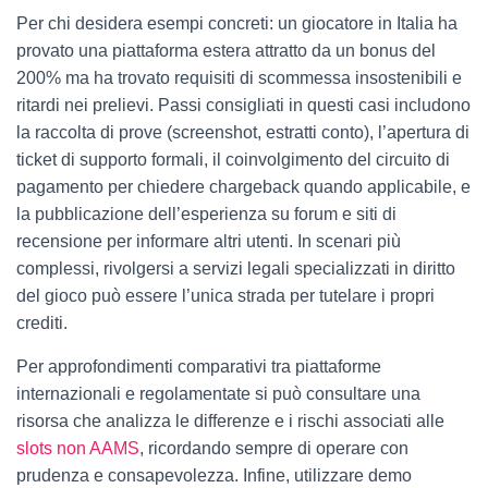
Per chi desidera esempi concreti: un giocatore in Italia ha
provato una piattaforma estera attratto da un bonus del
200% ma ha trovato requisiti di scommessa insostenibili e
ritardi nei prelievi. Passi consigliati in questi casi includono
la raccolta di prove (screenshot, estratti conto), l’apertura di
ticket di supporto formali, il coinvolgimento del circuito di
pagamento per chiedere chargeback quando applicabile, e
la pubblicazione dell’esperienza su forum e siti di
recensione per informare altri utenti. In scenari più
complessi, rivolgersi a servizi legali specializzati in diritto
del gioco può essere l’unica strada per tutelare i propri
crediti.
Per approfondimenti comparativi tra piattaforme
internazionali e regolamentate si può consultare una
risorsa che analizza le differenze e i rischi associati alle
slots non AAMS
, ricordando sempre di operare con
prudenza e consapevolezza. Infine, utilizzare demo