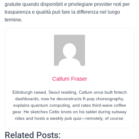
gratuite quando disponibili e privilegiare provider noti per
trasparenza e qualità può fare la differenza nel lungo
termine.
Callum Fraser
Edinburgh raised, Seoul residing, Callum once built fintech
dashboards; now he deconstructs K-pop choreography,
explains quantum computing, and rates third-wave coffee
gear. He sketches Celtic knots on his tablet during subway
rides and hosts a weekly pub quiz—remotely, of course.
Related Posts: