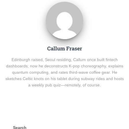
Callum Fraser
Edinburgh raised, Seoul residing, Callum once built fintech
dashboards; now he deconstructs K-pop choreography, explains
quantum computing, and rates third-wave coffee gear. He
sketches Celtic knots on his tablet during subway rides and hosts
a weekly pub quiz—remotely, of course.
Search