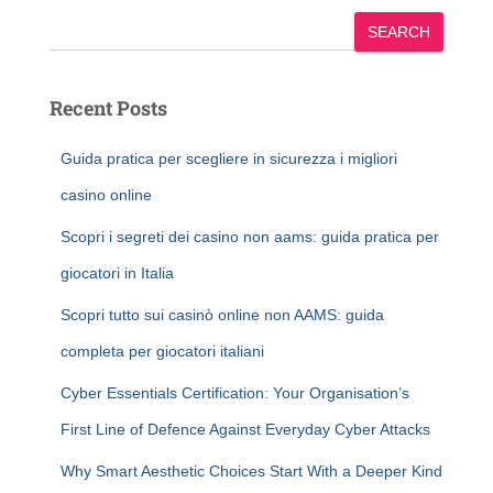
SEARCH
Recent Posts
Guida pratica per scegliere in sicurezza i migliori
casino online
Scopri i segreti dei casino non aams: guida pratica per
giocatori in Italia
Scopri tutto sui casinò online non AAMS: guida
completa per giocatori italiani
Cyber Essentials Certification: Your Organisation’s
First Line of Defence Against Everyday Cyber Attacks
Why Smart Aesthetic Choices Start With a Deeper Kind