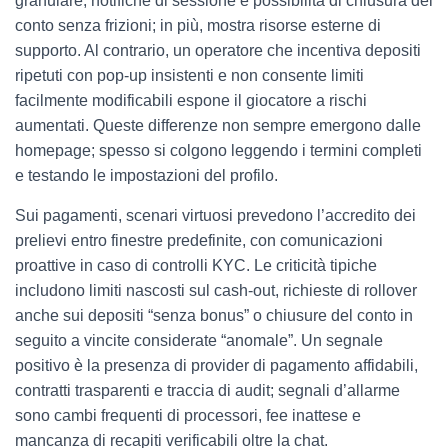
granulare, notifiche di sessione e possibilità di chiusura del
conto senza frizioni; in più, mostra risorse esterne di
supporto. Al contrario, un operatore che incentiva depositi
ripetuti con pop-up insistenti e non consente limiti
facilmente modificabili espone il giocatore a rischi
aumentati. Queste differenze non sempre emergono dalle
homepage; spesso si colgono leggendo i termini completi
e testando le impostazioni del profilo.
Sui pagamenti, scenari virtuosi prevedono l’accredito dei
prelievi entro finestre predefinite, con comunicazioni
proattive in caso di controlli KYC. Le criticità tipiche
includono limiti nascosti sul cash-out, richieste di rollover
anche sui depositi “senza bonus” o chiusure del conto in
seguito a vincite considerate “anomale”. Un segnale
positivo è la presenza di provider di pagamento affidabili,
contratti trasparenti e traccia di audit; segnali d’allarme
sono cambi frequenti di processori, fee inattese e
mancanza di recapiti verificabili oltre la chat.