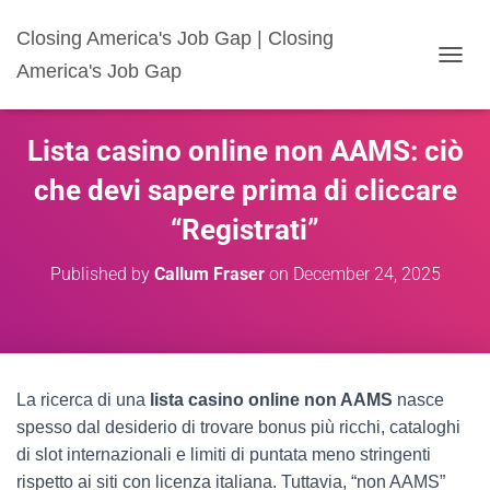
Closing America's Job Gap | Closing
America's Job Gap
T
O
G
G
Lista casino online non AAMS: ciò
L
E
che devi sapere prima di cliccare
N
A
“Registrati”
V
I
Published by
Callum Fraser
on
December 24, 2025
G
A
T
I
O
N
La ricerca di una
lista casino online non AAMS
nasce
spesso dal desiderio di trovare bonus più ricchi, cataloghi
di slot internazionali e limiti di puntata meno stringenti
rispetto ai siti con licenza italiana. Tuttavia, “non AAMS”