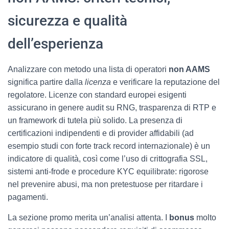
sicurezza e qualità
dell’esperienza
Analizzare con metodo una lista di operatori
non AAMS
significa partire dalla
licenza
e verificare la reputazione del
regolatore. Licenze con standard europei esigenti
assicurano in genere audit su RNG, trasparenza di RTP e
un framework di tutela più solido. La presenza di
certificazioni indipendenti e di provider affidabili (ad
esempio studi con forte track record internazionale) è un
indicatore di qualità, così come l’uso di crittografia SSL,
sistemi anti-frode e procedure KYC equilibrate: rigorose
nel prevenire abusi, ma non pretestuose per ritardare i
pagamenti.
La sezione promo merita un’analisi attenta. I
bonus
molto