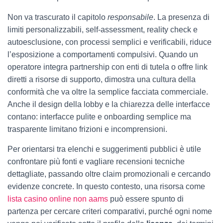
Non va trascurato il capitolo
responsabile
. La presenza di
limiti personalizzabili, self-assessment, reality check e
autoesclusione, con processi semplici e verificabili, riduce
l’esposizione a comportamenti compulsivi. Quando un
operatore integra partnership con enti di tutela o offre link
diretti a risorse di supporto, dimostra una cultura della
conformità che va oltre la semplice facciata commerciale.
Anche il design della lobby e la chiarezza delle interfacce
contano: interfacce pulite e onboarding semplice ma
trasparente limitano frizioni e incomprensioni.
Per orientarsi tra elenchi e suggerimenti pubblici è utile
confrontare più fonti e vagliare recensioni tecniche
dettagliate, passando oltre claim promozionali e cercando
evidenze concrete. In questo contesto, una risorsa come
lista casino online non aams
può essere spunto di
partenza per cercare criteri comparativi, purché ogni nome