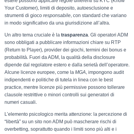
estere possono applicare regole differenti su KYC (Know
Your Customer), limiti di deposito, autoesclusione e
strumenti di gioco
responsabile
, con standard che variano
in modo significativo da una giurisdizione all’altra.
Un altro tema cruciale è la
trasparenza
. Gli operatori ADM
sono obbligati a pubblicare informazioni chiare su RTP
(Return to Player), provider dei giochi, termini dei bonus e
probabilità. Fuori da ADM, la qualità della disclosure
dipende dal regolatore estero e dalla serietà dell’operatore.
Alcune licenze europee, come la
MGA
, impongono audit
indipendenti e politiche di tutela in linea con le best
practice, mentre licenze più permissive possono tollerare
clausole restrittive o minori controlli sui generatori di
numeri casuali.
L’elemento psicologico merita attenzione: la percezione di
“libertà” su un sito non ADM può mascherare rischi di
overbetting, soprattutto quando i limiti sono più alti e i