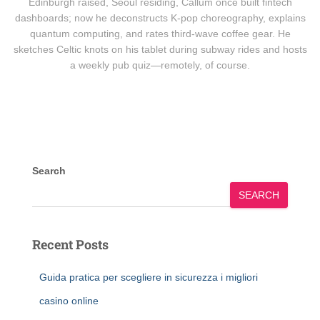
Edinburgh raised, Seoul residing, Callum once built fintech
dashboards; now he deconstructs K-pop choreography, explains
quantum computing, and rates third-wave coffee gear. He
sketches Celtic knots on his tablet during subway rides and hosts
a weekly pub quiz—remotely, of course.
Search
SEARCH
Recent Posts
Guida pratica per scegliere in sicurezza i migliori
casino online