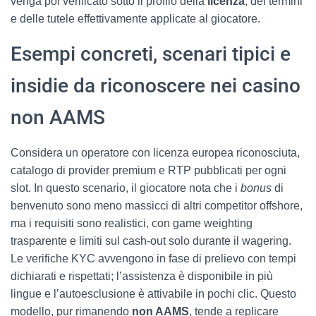
venga poi verificato sotto il profilo della
licenza
, dei termini
e delle tutele effettivamente applicate al giocatore.
Esempi concreti, scenari tipici e
insidie da riconoscere nei casino
non AAMS
Considera un operatore con licenza europea riconosciuta,
catalogo di provider premium e RTP pubblicati per ogni
slot. In questo scenario, il giocatore nota che i
bonus
di
benvenuto sono meno massicci di altri competitor offshore,
ma i requisiti sono realistici, con game weighting
trasparente e limiti sul cash-out solo durante il wagering.
Le verifiche KYC avvengono in fase di prelievo con tempi
dichiarati e rispettati; l’assistenza è disponibile in più
lingue e l’autoesclusione è attivabile in pochi clic. Questo
modello, pur rimanendo
non AAMS
, tende a replicare