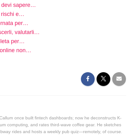
e devi sapere…
 rischi e…
ornata per…
erli, valutarli…
pleta per…
o online non…
 Callum once built fintech dashboards; now he deconstructs K-
um computing, and rates third-wave coffee gear. He sketches
 subway rides and hosts a weekly pub quiz—remotely, of course.