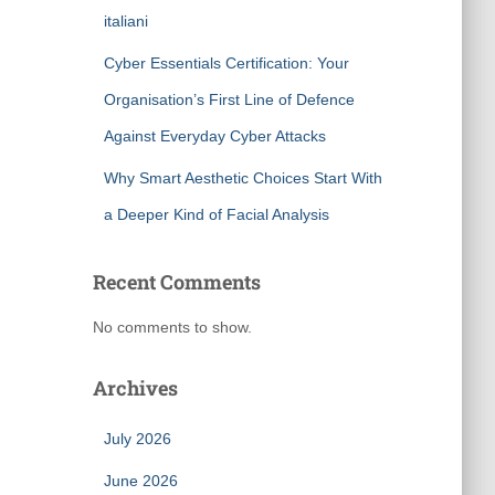
italiani
Cyber Essentials Certification: Your
Organisation’s First Line of Defence
Against Everyday Cyber Attacks
Why Smart Aesthetic Choices Start With
a Deeper Kind of Facial Analysis
Recent Comments
No comments to show.
Archives
July 2026
June 2026