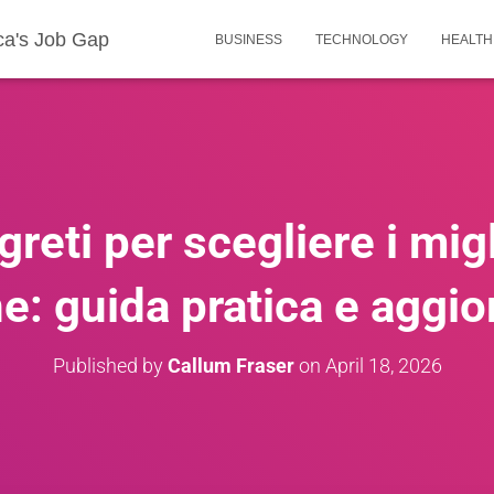
ca's Job Gap
BUSINESS
TECHNOLOGY
HEALTH
greti per scegliere i mig
ne: guida pratica e aggio
Published by
Callum Fraser
on
April 18, 2026