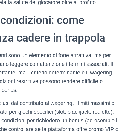
la la salute del giocatore oltre al profitto.
 condizioni: come
nza cadere in trappola
nti sono un elemento di forte attrattiva, ma per
io leggere con attenzione i termini associati. Il
tante, ma il criterio determinante è il wagering
dizioni restrittive possono rendere difficile o
l bonus.
lusi dal contributo al wagering, i limiti massimi di
ata per giochi specifici (slot, blackjack, roulette).
e condizioni per richiedere un bonus (ad esempio il
che controllare se la piattaforma offre promo VIP o