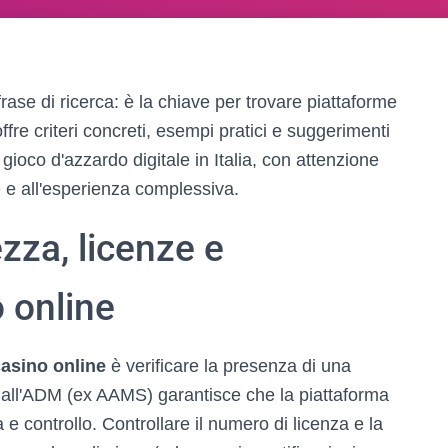
rase di ricerca: è la chiave per trovare piattaforme
offre criteri concreti, esempi pratici e suggerimenti
gioco d'azzardo digitale in Italia, con attenzione
e e all'esperienza complessiva.
zza, licenze e
o online
casino online
è verificare la presenza di una
ta dall'ADM (ex AAMS) garantisce che la piattaforma
e controllo. Controllare il numero di licenza e la