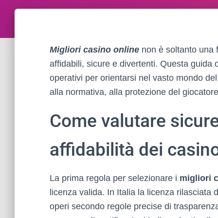
Migliori casino online
non è soltanto una f
affidabili, sicure e divertenti. Questa guida 
operativi per orientarsi nel vasto mondo del 
alla normativa, alla protezione del giocator
Come valutare sicure
affidabilità dei casin
La prima regola per selezionare i
migliori 
licenza valida. In Italia la licenza rilascia
operi secondo regole precise di trasparenza 