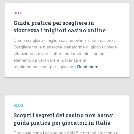
BLOG
Guida pratica per scegliere in
sicurezza i migliori casino online
Come scegliere i migliori casino online: criteri essenziali
Scegliere tra le numerose piattaforme di gioco richiede
attenzione a diversi fattori fondamentali. Il primo
elemento da verificare è la licenza e la
regolamentazione: per i giocatori
Read more
BLOG
Scopri i segreti dei casino non aams:
guida pratica per giocatori in Italia
Che cosa sono i casino non AAMS e perché crescono gli