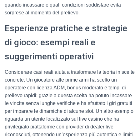
quando incassare e quali condizioni soddisfare evita
sorprese al momento del prelievo.
Esperienze pratiche e strategie
di gioco: esempi reali e
suggerimenti operativi
Considerare casi reali aiuta a trasformare la teoria in scelte
concrete. Un giocatore alle prime armi ha scelto un
operatore con licenza ADM, bonus moderato e tempi di
prelievo rapidi: grazie a questa scelta ha potuto incassare
le vincite senza lunghe verifiche e ha sfruttato i giri gratuiti
per imparare le dinamiche di alcune slot. Un altro esempio
riguarda un utente focalizzato sul live casino che ha
privilegiato piattaforme con provider di dealer live
riconosciuti, ottenendo un’esperienza più autentica e limiti