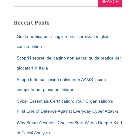
SEARCH
Recent Posts
Guida pratica per scegliere in sicurezza i migliori
casino online
Scopri i segreti dei casino non aams: guida pratica per
giocatori in Italia
Scopri tutto sui casinò online non AAMS: guida
completa per giocatori italiani
Cyber Essentials Certification: Your Organisation’s
First Line of Defence Against Everyday Cyber Attacks
Why Smart Aesthetic Choices Start With a Deeper Kind
of Facial Analysis