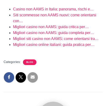
Casino non AAMS in Italia: panorama, rischi e…
Siti scommesse non AAMS nuovi: come orientarsi
con…
Migliori casino non AAMS: guida critica per…
Migliori casino non AAMS: guida completa per…
Migliori siti casino non AAMS: come orientarsi tra…
Migliori casino online italiani: guida pratica per…
Categories:
BLOG