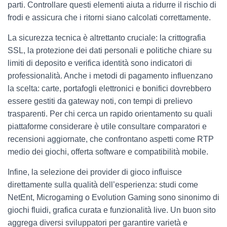
parti. Controllare questi elementi aiuta a ridurre il rischio di
frodi e assicura che i ritorni siano calcolati correttamente.
La sicurezza tecnica è altrettanto cruciale: la crittografia
SSL, la protezione dei dati personali e politiche chiare su
limiti di deposito e verifica identità sono indicatori di
professionalità. Anche i metodi di pagamento influenzano
la scelta: carte, portafogli elettronici e bonifici dovrebbero
essere gestiti da gateway noti, con tempi di prelievo
trasparenti. Per chi cerca un rapido orientamento su quali
piattaforme considerare è utile consultare comparatori e
recensioni aggiornate, che confrontano aspetti come RTP
medio dei giochi, offerta software e compatibilità mobile.
Infine, la selezione dei provider di gioco influisce
direttamente sulla qualità dell’esperienza: studi come
NetEnt, Microgaming o Evolution Gaming sono sinonimo di
giochi fluidi, grafica curata e funzionalità live. Un buon sito
aggrega diversi sviluppatori per garantire varietà e