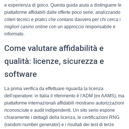
e esperienza di gioco. Questa guida aiuta a distinguere le
piattaforme affidabili dalle offerte poco serie, analizzando
criteri tecnici e pratici che contano davvero per chi cerca i
migliori casino online
con un approccio responsabile e
informato.
Come valutare affidabilità e
qualità: licenze, sicurezza e
software
La prima verifica da effettuare riguarda la licenza
dell'operatore: in Italia il riferimento è l'ADM (ex AAMS), ma
piattaforme internazionali affidabili mostrano autorizzazioni
riconosciute e audit indipendenti. Un sito serio espone
chiaramente i dettagli della licenza, le certificazioni RNG
(random number generator) e i risultati dei test di terze