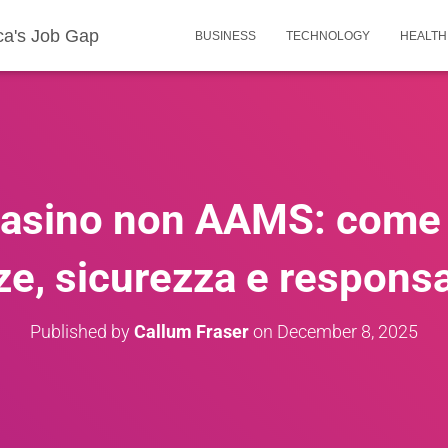
ca's Job Gap
BUSINESS
TECHNOLOGY
HEALTH
 casino non AAMS: come 
ze, sicurezza e responsa
Published by
Callum Fraser
on
December 8, 2025