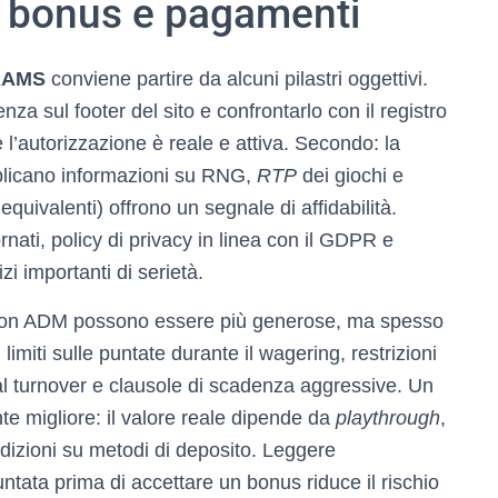
i, bonus e pagamenti
 AAMS
conviene partire da alcuni pilastri oggettivi.
cenza sul footer del sito e confrontarlo con il registro
e l’autorizzazione è reale e attiva. Secondo: la
blicano informazioni su RNG,
RTP
dei giochi e
uivalenti) offrono un segnale di affidabilità.
ornati, policy di privacy in linea con il GDPR e
 importanti di serietà.
 non ADM possono essere più generose, ma spesso
imiti sulle puntate durante il wagering, restrizioni
al turnover e clausole di scadenza aggressive. Un
 migliore: il valore reale dipende da
playthrough
,
ondizioni su metodi di deposito. Leggere
ntata prima di accettare un bonus riduce il rischio