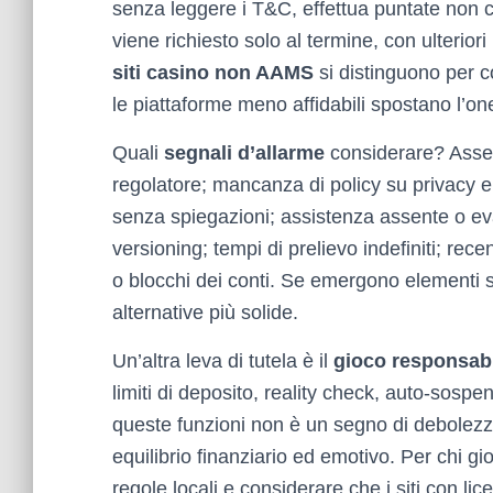
senza leggere i T&C, effettua puntate non con
viene richiesto solo al termine, con ulterior
siti casino non AAMS
si distinguono per c
le piattaforme meno affidabili spostano l’on
Quali
segnali d’allarme
considerare? Assen
regolatore; mancanza di policy su privacy
senza spiegazioni; assistenza assente o ev
versioning; tempi di prelievo indefiniti; rec
o blocchi dei conti. Se emergono elementi si
alternative più solide.
Un’altra leva di tutela è il
gioco responsab
limiti di deposito, reality check, auto-sospe
queste funzioni non è un segno di debolezz
equilibrio finanziario ed emotivo. Per chi gi
regole locali e considerare che i siti con li