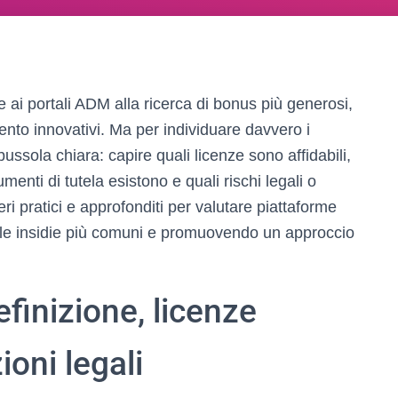
ve ai portali ADM alla ricerca di bonus più generosi,
ento innovativi. Ma per individuare davvero i
ssola chiara: capire quali licenze sono affidabili,
menti di tutela esistono e quali rischi legali o
eri pratici e approfonditi per valutare piattaforme
 le insidie più comuni e promuovendo un approccio
inizione, licenze
ioni legali