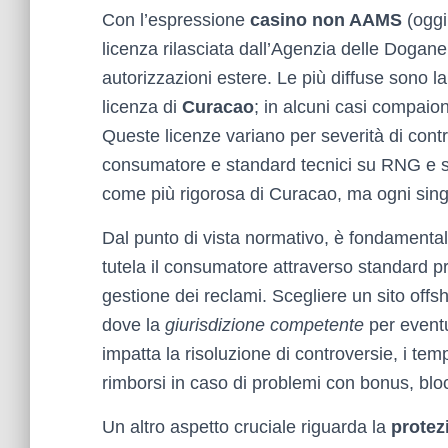
Con l’espressione
casino non AAMS
(oggi
licenza rilasciata dall’Agenzia delle Dogan
autorizzazioni estere. Le più diffuse sono l
licenza di
Curacao
; in alcuni casi compaion
Queste licenze variano per severità di controll
consumatore e standard tecnici su RNG e s
come più rigorosa di Curacao, ma ogni sing
Dal punto di vista normativo, è fondamentale 
tutela il consumatore attraverso standard pre
gestione dei reclami. Scegliere un sito offs
dove la
giurisdizione competente
per eventu
impatta la risoluzione di controversie, i tempi
rimborsi in caso di problemi con bonus, bloc
Un altro aspetto cruciale riguarda la
protez