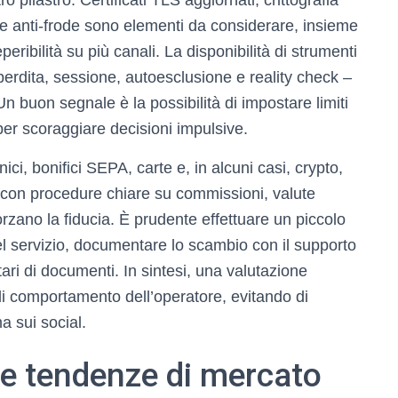
 pilastro. Certificati TLS aggiornati, crittografia
iche anti-frode sono elementi da considerare, insieme
eperibilità su più canali. La disponibilità di strumenti
 perdita, sessione, autoesclusione e reality check –
n buon segnale è la possibilità di impostare limiti
per scoraggiare decisioni impulsive.
ici, bonifici SEPA, carte e, in alcuni casi, crypto,
e con procedure chiare su commissioni, valute
forzano la fiducia. È prudente effettuare un piccolo
 del servizio, documentare lo scambio con il supporto
ri di documenti. In sintesi, una valutazione
e di comportamento dell’operatore, evitando di
ma sui social.
 e tendenze di mercato