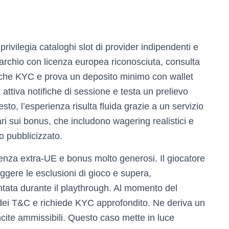
privilegia cataloghi slot di provider indipendenti e
n marchio con licenza europea riconosciuta, consulta
olitiche KYC e prova un deposito minimo con wallet
, attiva notifiche di sessione e testa un prelievo
sto, l’esperienza risulta fluida grazie a un servizio
eari sui bonus, che includono wagering realistici e
o pubblicizzato.
enza extra-UE e bonus molto generosi. Il giocatore
gere le esclusioni di gioco e supera,
ntata durante il playthrough. Al momento del
e dei T&C e richiede KYC approfondito. Ne deriva un
incite ammissibili. Questo caso mette in luce