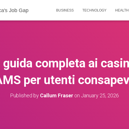
ca's Job Gap
BUSINESS
TECHNOLOGY
HEALTH
 guida completa ai casi
MS per utenti consapev
Published by
Callum Fraser
on
January 25, 2026