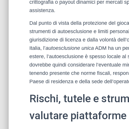
crittografia o payout dinamici per mercati sp
assistenza.
Dal punto di vista della protezione del gio
strumenti di autoesclusione e limiti personal
giurisdizione di licenza e dalla volontà dell’
Italia, l’
autoesclusione unica
ADM ha un peri
estere, l’autoesclusione è spesso locale a
dovrebbe quindi considerare l’eventuale min
tenendo presente che norme fiscali, respons
Paese di residenza e della sede dell’operat
Rischi, tutele e stru
valutare piattaform