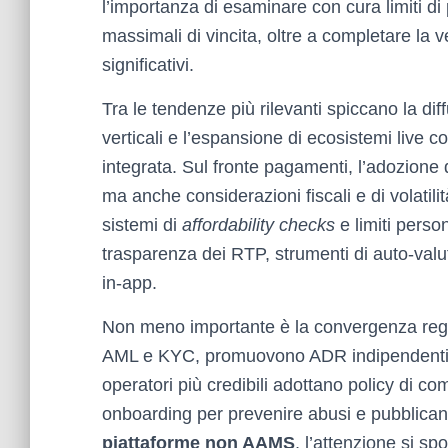
l’importanza di esaminare con cura limiti di p
massimali di vincita, oltre a completare la 
significativi.
Tra le tendenze più rilevanti spiccano la dif
verticali e l’espansione di ecosistemi live co
integrata. Sul fronte pagamenti, l’adozione d
ma anche considerazioni fiscali e di volatilit
sistemi di
affordability checks
e limiti perso
trasparenza dei RTP, strumenti di auto-valu
in-app.
Non meno importante è la convergenza regola
AML e KYC, promuovono ADR indipendenti e
operatori più credibili adottano policy di co
onboarding per prevenire abusi e pubblicano 
piattaforme non AAMS
, l’attenzione si sp