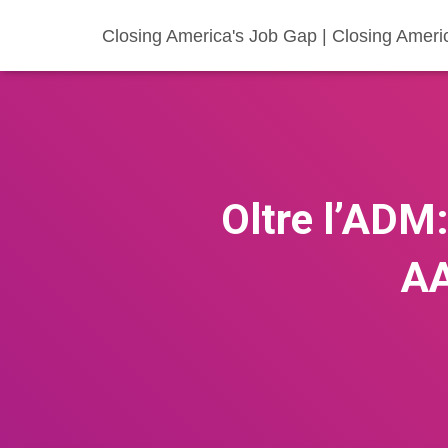
Closing America's Job Gap | Closing Ameri
Oltre l’ADM:
AA