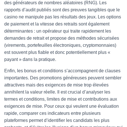
des générateurs de nombres aléatoires (RNG). Les
rapports d’audit publiés sont des preuves tangibles que le
casino ne manipule pas les résultats des jeux. Les options
de paiement et la vitesse des retraits sont également
déterminantes : un opérateur qui traite rapidement les
demandes de retrait et propose des méthodes sécurisées
(virements, portefeuilles électroniques, cryptomonnaies)
est souvent plus fiable et donc potentiellement plus «
payant » dans la pratique.
Enfin, les bonus et conditions s’accompagnent de clauses
importantes. Des promotions généreuses peuvent sembler
attractives mais des exigences de mise trop élevées
annihilent la valeur réelle. Il est crucial d’analyser les
termes et conditions, limites de mise et contributions aux
exigences de mise. Pour ceux qui veulent une évaluation
rapide, comparer ces indicateurs entre plusieurs
plateformes permet d’identifier les candidats les plus