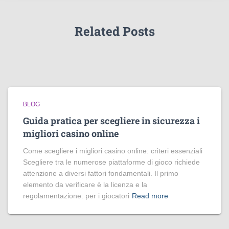
Related Posts
BLOG
Guida pratica per scegliere in sicurezza i
migliori casino online
Come scegliere i migliori casino online: criteri essenziali
Scegliere tra le numerose piattaforme di gioco richiede
attenzione a diversi fattori fondamentali. Il primo
elemento da verificare è la licenza e la
regolamentazione: per i giocatori
Read more