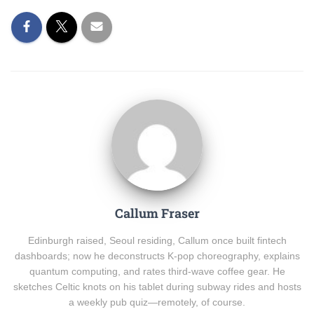
Callum Fraser
Edinburgh raised, Seoul residing, Callum once built fintech
dashboards; now he deconstructs K-pop choreography, explains
quantum computing, and rates third-wave coffee gear. He
sketches Celtic knots on his tablet during subway rides and hosts
a weekly pub quiz—remotely, of course.