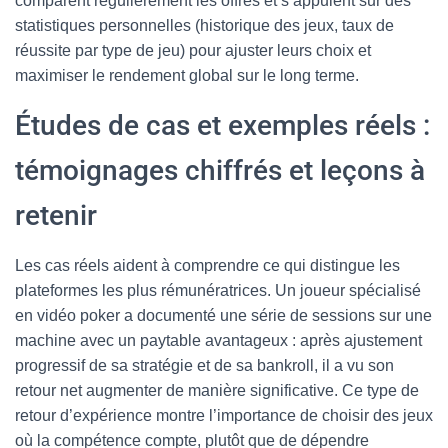
comparent régulièrement les offres et s’appuient sur des
statistiques personnelles (historique des jeux, taux de
réussite par type de jeu) pour ajuster leurs choix et
maximiser le rendement global sur le long terme.
Études de cas et exemples réels :
témoignages chiffrés et leçons à
retenir
Les cas réels aident à comprendre ce qui distingue les
plateformes les plus rémunératrices. Un joueur spécialisé
en vidéo poker a documenté une série de sessions sur une
machine avec un paytable avantageux : après ajustement
progressif de sa stratégie et de sa bankroll, il a vu son
retour net augmenter de manière significative. Ce type de
retour d’expérience montre l’importance de choisir des jeux
où la compétence compte, plutôt que de dépendre