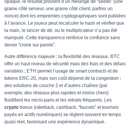
opaque, le résultat provient d’un mélange de “seeds” (une
graine côté serveur, une graine côté client, parfois un
nonce) dont les empreintes cryptographiques sont publiées
à l’avance. Le joueur peut recalculer le hash et vérifier que
la main, le lancer de dé, ou le multiplicateur n’a pas été
manipulé. Cette transparence renforce la confiance sans
devoir “croire sur parole”.
Autre différence majeure : la flexibilité des réseaux. BTC
offre un haut niveau de sécurité mais des frais et des délais
variables ; ETH permet l’usage de
smart contracts
et de
tokens ERC-20, mais son coût dépend de la congestion ;
des solutions de couche 2 et d’autres chaînes (par
exemple, des réseaux plus rapides et moins chers)
fluidifient les micro-paris et les retraits fréquents. Les
crypto
bonus (rakeback, cashback, “faucets” et tournois
payés en actifs numériques) se règlent souvent en temps
quasi réel, favorisant une expérience dynamique.