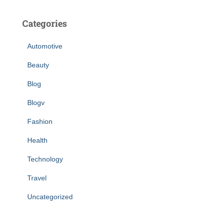
Categories
Automotive
Beauty
Blog
Blogv
Fashion
Health
Technology
Travel
Uncategorized