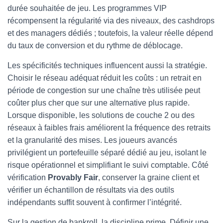
durée souhaitée de jeu. Les programmes VIP
récompensent la régularité via des niveaux, des cashdrops
et des managers dédiés ; toutefois, la valeur réelle dépend
du taux de conversion et du rythme de déblocage.
Les spécificités techniques influencent aussi la stratégie.
Choisir le réseau adéquat réduit les coûts : un retrait en
période de congestion sur une chaîne très utilisée peut
coûter plus cher que sur une alternative plus rapide.
Lorsque disponible, les solutions de couche 2 ou des
réseaux à faibles frais améliorent la fréquence des retraits
et la granularité des mises. Les joueurs avancés
privilégient un portefeuille séparé dédié au jeu, isolant le
risque opérationnel et simplifiant le suivi comptable. Côté
vérification
Provably Fair
, conserver la graine client et
vérifier un échantillon de résultats via des outils
indépendants suffit souvent à confirmer l’intégrité.
Sur la gestion de bankroll, la discipline prime. Définir une