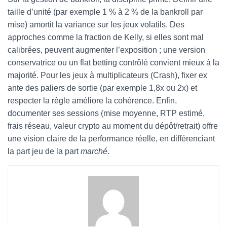
taille d’unité (par exemple 1 % à 2 % de la bankroll par
mise) amortit la variance sur les jeux volatils. Des
approches comme la fraction de Kelly, si elles sont mal
calibrées, peuvent augmenter l’exposition ; une version
conservatrice ou un flat betting contrôlé convient mieux à la
majorité. Pour les jeux à multiplicateurs (Crash), fixer ex
ante des paliers de sortie (par exemple 1,8x ou 2x) et
respecter la règle améliore la cohérence. Enfin,
documenter ses sessions (mise moyenne, RTP estimé,
frais réseau, valeur crypto au moment du dépôt/retrait) offre
une vision claire de la performance réelle, en différenciant
la part jeu de la part
marché
.