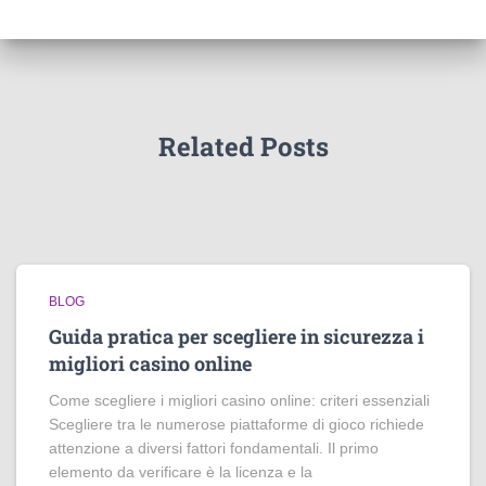
Related Posts
BLOG
Guida pratica per scegliere in sicurezza i
migliori casino online
Come scegliere i migliori casino online: criteri essenziali
Scegliere tra le numerose piattaforme di gioco richiede
attenzione a diversi fattori fondamentali. Il primo
elemento da verificare è la licenza e la