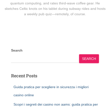
quantum computing, and rates third-wave coffee gear. He
sketches Celtic knots on his tablet during subway rides and hosts
a weekly pub quiz—remotely, of course.
Search
SEARCH
Recent Posts
Guida pratica per scegliere in sicurezza i migliori
casino online
Scopri i segreti dei casino non aams: guida pratica per