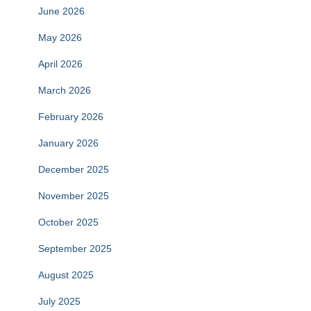
June 2026
May 2026
April 2026
March 2026
February 2026
January 2026
December 2025
November 2025
October 2025
September 2025
August 2025
July 2025