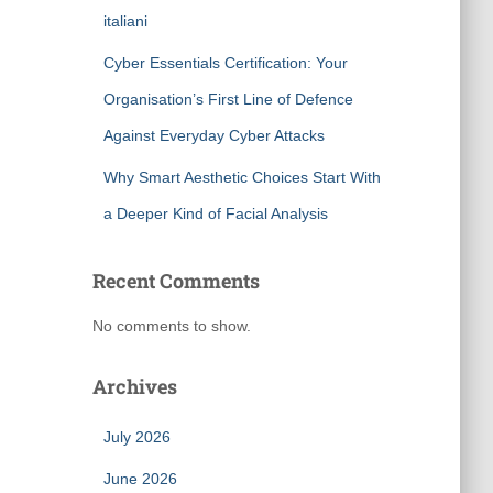
italiani
Cyber Essentials Certification: Your
Organisation’s First Line of Defence
Against Everyday Cyber Attacks
Why Smart Aesthetic Choices Start With
a Deeper Kind of Facial Analysis
Recent Comments
No comments to show.
Archives
July 2026
June 2026