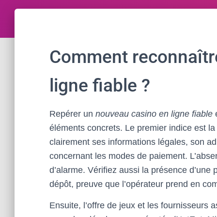
Comment reconnaîtr
ligne fiable ?
Repérer un
nouveau casino en ligne fiable
e
éléments concrets. Le premier indice est la
clairement ses informations légales, son ad
concernant les modes de paiement. L’absen
d’alarme. Vérifiez aussi la présence d’une 
dépôt, preuve que l’opérateur prend en com
Ensuite, l’offre de jeux et les fournisseurs 