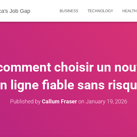
ca's Job Gap
BUSINESS
TECHNOLOGY
HEALTH
comment choisir un
nou
n ligne fiable
sans risq
Published by
Callum Fraser
on
January 19, 2026