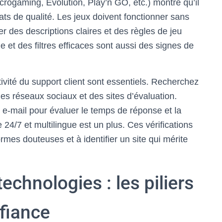
rogaming, Evolution, Play’n GO, etc.) montre qu’il
ats de qualité. Les jeux doivent fonctionner sans
r des descriptions claires et des règles de jeu
 et des filtres efficaces sont aussi des signes de
ivité du support client sont essentiels. Recherchez
es réseaux sociaux et des sites d’évaluation.
ou e‑mail pour évaluer le temps de réponse et la
24/7 et multilingue est un plus. Ces vérifications
rmes douteuses et à identifier un site qui mérite
technologies : les piliers
nfiance