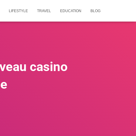
LIFESTYLE
TRAVEL
EDUCATION
BLOG
veau casino
ue