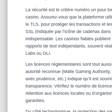
La sécurité est le critère numéro un pour to
casino. Assurez-vous que la plateforme ut
le TLS, pour protéger les transactions et l
SSL (indiquée par l’icône de cadenas dans
indispensable. Les casinos fiables publien
rapports de test indépendants, souvent r
Labs ou GLI.
Les licences réglementaires sont tout auss
autorité reconnue (Malte Gaming Authori
avec prudence, etc.) indique qu’il est soumi
transparence. Vérifiez le numéro de licence e
Attention aux licences locales ou d’organi
garanties.
Du côté technologique, la protection des pa