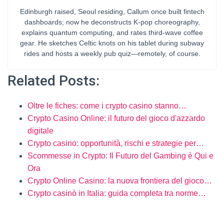
Edinburgh raised, Seoul residing, Callum once built fintech
dashboards; now he deconstructs K-pop choreography,
explains quantum computing, and rates third-wave coffee
gear. He sketches Celtic knots on his tablet during subway
rides and hosts a weekly pub quiz—remotely, of course.
Related Posts:
Oltre le fiches: come i crypto casino stanno…
Crypto Casino Online: il futuro del gioco d'azzardo
digitale
Crypto casino: opportunità, rischi e strategie per…
Scommesse in Crypto: Il Futuro del Gambing è Qui e
Ora
Crypto Online Casino: la nuova frontiera del gioco…
Crypto casinò in Italia: guida completa tra norme…