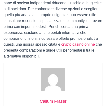
parte di società indipendenti riducono il rischio di bug critici
o di backdoor. Per confrontare diverse opzioni e scegliere
quella più adatta alle proprie esigenze, può essere utile
consultare recensioni specializzate e community, e provare
prima con importi modesti. Per chi cerca una prima
esperienza, esistono anche portali informativi che
comparano funzioni, sicurezza e offerte promozionali; tra
questi, una risorsa spesso citata è
crypto casino online
che
presenta comparazioni e guide utili per orientarsi tra le
alternative disponibili.
Callum Fraser