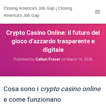
Closing America's Job Gap | Closing
America's Job Gap
T
O
G
G
Crypto Casino Online: il futuro del
L
E
gioco d’azzardo trasparente e
N
A
digitale
V
I
Published by
Callum Fraser
on
March 16, 2026
G
A
T
I
O
N
Cosa sono i
crypto casino online
e come funzionano