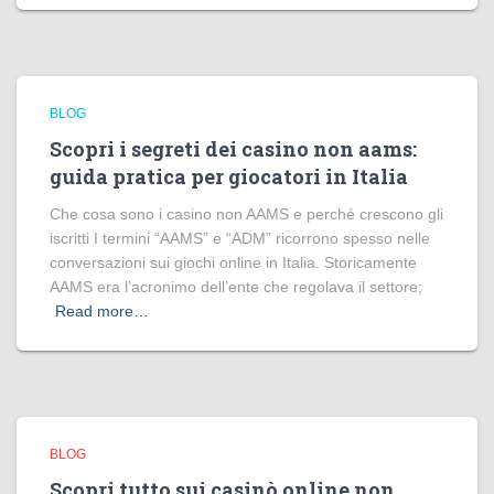
BLOG
Scopri i segreti dei casino non aams:
guida pratica per giocatori in Italia
Che cosa sono i casino non AAMS e perché crescono gli
iscritti I termini “AAMS” e “ADM” ricorrono spesso nelle
conversazioni sui giochi online in Italia. Storicamente
AAMS era l’acronimo dell’ente che regolava il settore;
Read more…
BLOG
Scopri tutto sui casinò online non