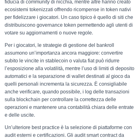
fiducia di community di nicchia, mentre altre hanno creato
ecosistemi tokenizzati offrendo ricompense in token nativi
per fidelizzare i giocatori. Un caso tipico è quello di siti che
distribuiscono governance token permettendo agli utenti di
votare su aggiornamenti o nuove regole.
Per i giocatori, le strategie di gestione del bankroll
assumono un’importanza ancora maggiore: convertire
subito le vincite in stablecoin o valuta fiat può ridurre
l’esposizione alla volatilità, mentre l’uso di limiti di deposito
automatici e la separazione di wallet destinati al gioco da
quelli personali incrementa la sicurezza. È consigliabile
anche verificare, quando possibile, i log delle transazioni
sulla blockchain per controllare la correttezza delle
operazioni e mantenere una contabilità chiara delle entrate
e delle uscite.
Un’ulteriore best practice è la selezione di piattaforme con
audit esterni e certificazioni. Gli audit smart contract da