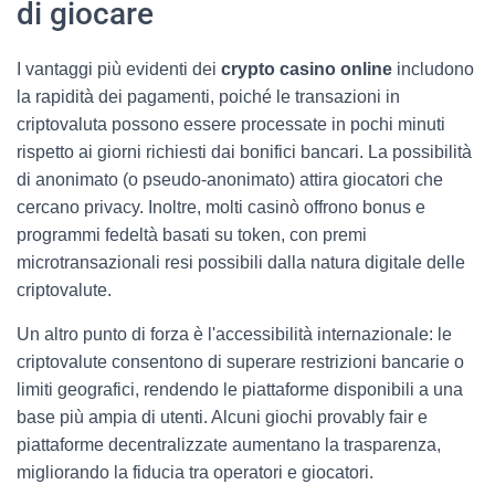
di giocare
I vantaggi più evidenti dei
crypto casino online
includono
la rapidità dei pagamenti, poiché le transazioni in
criptovaluta possono essere processate in pochi minuti
rispetto ai giorni richiesti dai bonifici bancari. La possibilità
di anonimato (o pseudo-anonimato) attira giocatori che
cercano privacy. Inoltre, molti casinò offrono bonus e
programmi fedeltà basati su token, con premi
microtransazionali resi possibili dalla natura digitale delle
criptovalute.
Un altro punto di forza è l'accessibilità internazionale: le
criptovalute consentono di superare restrizioni bancarie o
limiti geografici, rendendo le piattaforme disponibili a una
base più ampia di utenti. Alcuni giochi provably fair e
piattaforme decentralizzate aumentano la trasparenza,
migliorando la fiducia tra operatori e giocatori.