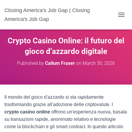
Closing America's Job Gap | Closing
America's Job Gap
T
O
G
G
Crypto Casino Online: il futuro del
L
E
gioco d’azzardo digitale
N
A
Published by
Callum Fraser
on
March 30, 2026
V
I
G
A
T
I
Il mondo del gioco d'azzardo si sta rapidamente
O
N
trasformando grazie all'adozione delle criptovalute. I
crypto casino online
offrono un'esperienza nuova, basata
su transazioni rapide, anonimato relativo e tecnologie
come la blockchain e gli smart contract. In questo articolo