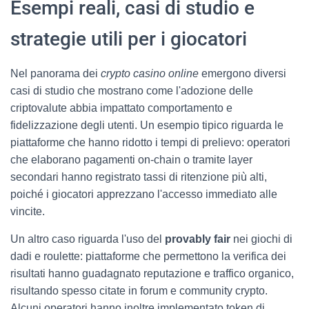
Esempi reali, casi di studio e
strategie utili per i giocatori
Nel panorama dei
crypto casino online
emergono diversi
casi di studio che mostrano come l'adozione delle
criptovalute abbia impattato comportamento e
fidelizzazione degli utenti. Un esempio tipico riguarda le
piattaforme che hanno ridotto i tempi di prelievo: operatori
che elaborano pagamenti on-chain o tramite layer
secondari hanno registrato tassi di ritenzione più alti,
poiché i giocatori apprezzano l'accesso immediato alle
vincite.
Un altro caso riguarda l'uso del
provably fair
nei giochi di
dadi e roulette: piattaforme che permettono la verifica dei
risultati hanno guadagnato reputazione e traffico organico,
risultando spesso citate in forum e community crypto.
Alcuni operatori hanno inoltre implementato token di