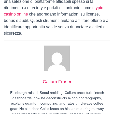
una selezione di piattaforme affidabili spesso si fa
riferimento a directory e portali di confronto come
crypto
casino online
che aggregano informazioni su licenze,
bonus e audit. Questi strumenti aiutano a filtrare offerte e a
identificare opportunità valide senza rinunciare a criteri di
sicurezza.
Callum Fraser
Edinburgh raised, Seoul residing, Callum once built fintech
dashboards; now he deconstructs K-pop choreography,
explains quantum computing, and rates third-wave coffee
gear. He sketches Celtic knots on his tablet during subway