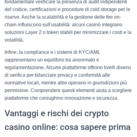
fondamentale verificare la presenza di audit indipendenti
del codice, certificazioni e procedure di cold storage per le
riserve. Anche la scalabilità e la gestione delle fee on-
chain influiscono sull'usabilità: alcuni casinò integrano
soluzioni Layer 2 o token stabili per minimizzare i costi e la
volatilità.
Infine, la compliance e i sistemi di KYC/AML
rappresentano un equilibrio tra anonimato e
regolamentazione. Alcune piattaforme offrono livelli diversi
di verifica per bilanciare privacy e conformità alle
normative locali, mentre altre operano in giurisdizioni più
permissive. Comprendere questi elementi aiuta a scegliere
piattaforme che coniughino innovazione e sicurezza.
Vantaggi e rischi dei crypto
casino online: cosa sapere prima