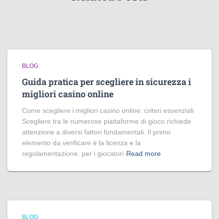
BLOG
Guida pratica per scegliere in sicurezza i
migliori casino online
Come scegliere i migliori casino online: criteri essenziali
Scegliere tra le numerose piattaforme di gioco richiede
attenzione a diversi fattori fondamentali. Il primo
elemento da verificare è la licenza e la
regolamentazione: per i giocatori
Read more
BLOG