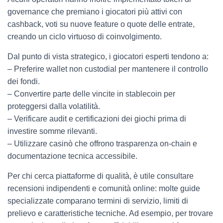
governance che premiano i giocatori più attivi con
cashback, voti su nuove feature o quote delle entrate,
creando un ciclo virtuoso di coinvolgimento.
Dal punto di vista strategico, i giocatori esperti tendono a:
– Preferire wallet non custodial per mantenere il controllo
dei fondi.
– Convertire parte delle vincite in stablecoin per
proteggersi dalla volatilità.
– Verificare audit e certificazioni dei giochi prima di
investire somme rilevanti.
– Utilizzare casinò che offrono trasparenza on-chain e
documentazione tecnica accessibile.
Per chi cerca piattaforme di qualità, è utile consultare
recensioni indipendenti e comunità online: molte guide
specializzate comparano termini di servizio, limiti di
prelievo e caratteristiche tecniche. Ad esempio, per trovare