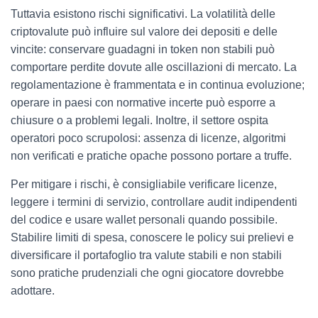
Tuttavia esistono rischi significativi. La volatilità delle
criptovalute può influire sul valore dei depositi e delle
vincite: conservare guadagni in token non stabili può
comportare perdite dovute alle oscillazioni di mercato. La
regolamentazione è frammentata e in continua evoluzione;
operare in paesi con normative incerte può esporre a
chiusure o a problemi legali. Inoltre, il settore ospita
operatori poco scrupolosi: assenza di licenze, algoritmi
non verificati e pratiche opache possono portare a truffe.
Per mitigare i rischi, è consigliabile verificare licenze,
leggere i termini di servizio, controllare audit indipendenti
del codice e usare wallet personali quando possibile.
Stabilire limiti di spesa, conoscere le policy sui prelievi e
diversificare il portafoglio tra valute stabili e non stabili
sono pratiche prudenziali che ogni giocatore dovrebbe
adottare.