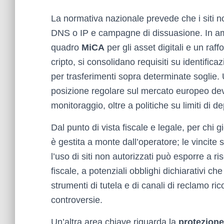
La normativa nazionale prevede che i siti no
DNS o IP e campagne di dissuasione. In ambi
quadro
MiCA
per gli asset digitali e un ra
cripto, si consolidano requisiti su identificazi
per trasferimenti sopra determinate soglie
posizione regolare sul mercato europeo deve
monitoraggio, oltre a politiche su limiti di 
Dal punto di vista fiscale e legale, per chi
è gestita a monte dall’operatore; le vincite 
l’uso di siti non autorizzati può esporre a ri
fiscale, a potenziali obblighi dichiarativi ch
strumenti di tutela e di canali di reclamo ri
controversie.
Un’altra area chiave riguarda la
protezione