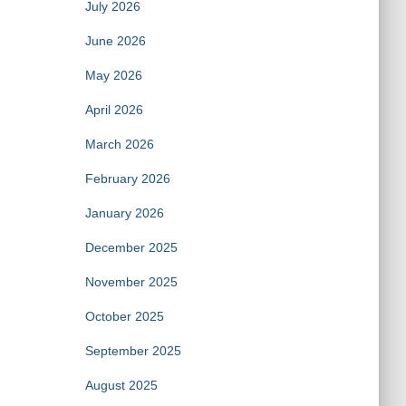
July 2026
June 2026
May 2026
April 2026
March 2026
February 2026
January 2026
December 2025
November 2025
October 2025
September 2025
August 2025