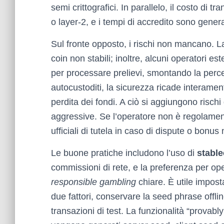
semi crittografici. In parallelo, il costo di
o layer-2, e i tempi di accredito sono gener
Sul fronte opposto, i rischi non mancano. La 
coin non stabili; inoltre, alcuni operatori 
per processare prelievi, smontando la perc
autocustoditi, la sicurezza ricade interament
perdita dei fondi. A ciò si aggiungono rischi
aggressive. Se l’operatore non è regolament
ufficiali di tutela in caso di dispute o bonus 
Le buone pratiche includono l’uso di
stable
commissioni di rete, e la preferenza per oper
responsible gambling
chiare. È utile imposta
due fattori, conservare la seed phrase offline
transazioni di test. La funzionalità “provab