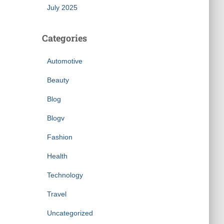
July 2025
Categories
Automotive
Beauty
Blog
Blogv
Fashion
Health
Technology
Travel
Uncategorized