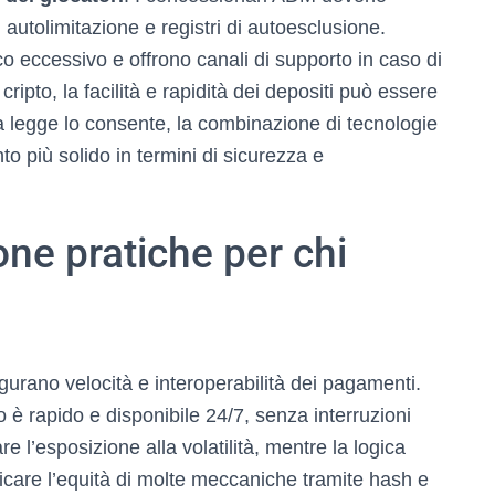
 autolimitazione e registri di autoesclusione.
co eccessivo e offrono canali di supporto in caso di
ipto, la facilità e rapidità dei depositi può essere
a legge lo consente, la combinazione di tecnologie
to più solido in termini di sicurezza e
one pratiche per chi
gurano velocità e interoperabilità dei pagamenti.
è rapido e disponibile 24/7, senza interruzioni
 l’esposizione alla volatilità, mentre la logica
ificare l’equità di molte meccaniche tramite hash e