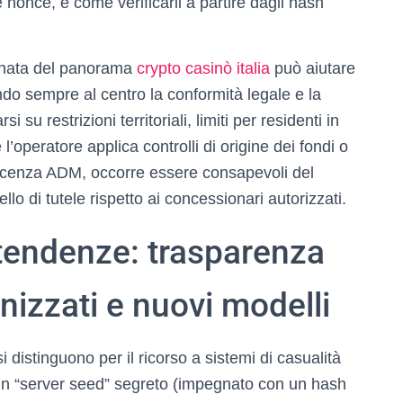
nonce, e come verificarli a partire dagli hash
ornata del panorama
crypto casinò italia
può aiutare
do sempre al centro la conformità legale e la
 su restrizioni territoriali, limiti per residenti in
e l’operatore applica controlli di origine dei fondi o
i licenza ADM, occorre essere consapevoli del
ello di tutele rispetto ai concessionari autorizzati.
 tendenze: trasparenza
nizzati e nuovi modelli
i distinguono per il ricorso a sistemi di casualità
a un “server seed” segreto (impegnato con un hash