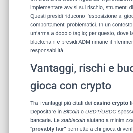
implementare avvisi sul rischio, strumenti di
Questi presidi riducono l’esposizione al gio
comportamenti problematici. In un contesto cr
un’arma a doppio taglio; per questo, dove l
blockchain e presidi ADM rimane il riferimen
responsabilità.
Vantaggi, rischi e bu
gioca con crypto
Tra i vantaggi più citati dei
casinò crypto
fi
Depositare in
Bitcoin
o
USDT/USDC
spesso 
bancarie. Le
stablecoin
aiutano a minimizzare
“
provably fair
” permette a chi gioca di ver