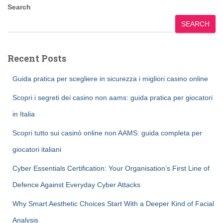
Search
SEARCH
Recent Posts
Guida pratica per scegliere in sicurezza i migliori casino online
Scopri i segreti dei casino non aams: guida pratica per giocatori
in Italia
Scopri tutto sui casinò online non AAMS: guida completa per
giocatori italiani
Cyber Essentials Certification: Your Organisation’s First Line of
Defence Against Everyday Cyber Attacks
Why Smart Aesthetic Choices Start With a Deeper Kind of Facial
Analysis