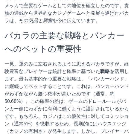
メッカで主要なゲームとしての地位を確立したのです。貴
族の遊戯から世界的なカジノゲームへと発展を遂げたバカ
ラは、その
気品と興奮
を今に伝えています。
バカラの主要な戦略とバンカー
へのベットの重要性
一見、運のみに左右されるように思えるバカラですが、経
験豊富なプレイヤーは統計と確率に基づいた
戦略
を活用し
ます。最も基本的かつ重要な戦略は、「バンカーハンド」
に継続してベットすることです。これは、バンカーハンド
がわずかながら勝つ確率が高いためです（通常、約
50.68%）。この確率の差は、ゲームのドロールールがバ
ンカー側にわずかに有利に働くように設計されているから
です。もちろん、カジノはこの優位性に対してコミッショ
ン（通常5%）を徴収するため、長期的にはハウスエッジ
（カジノの有利さ）が発生します。しかし、プレイヤーハ