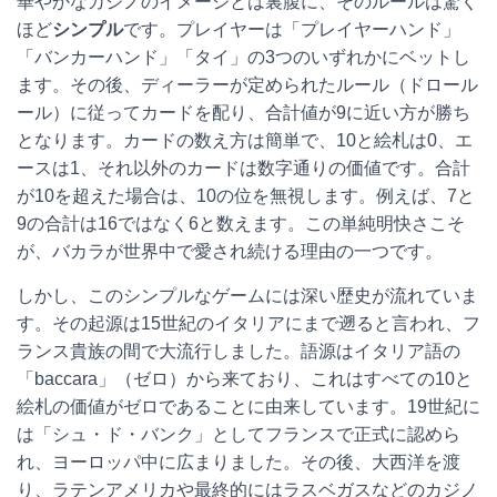
華やかなカジノのイメージとは裏腹に、そのルールは驚く
ほど
シンプル
です。プレイヤーは「プレイヤーハンド」
「バンカーハンド」「タイ」の3つのいずれかにベットし
ます。その後、ディーラーが定められたルール（ドロール
ール）に従ってカードを配り、合計値が9に近い方が勝ち
となります。カードの数え方は簡単で、10と絵札は0、エ
ースは1、それ以外のカードは数字通りの価値です。合計
が10を超えた場合は、10の位を無視します。例えば、7と
9の合計は16ではなく6と数えます。この単純明快さこそ
が、バカラが世界中で愛され続ける理由の一つです。
しかし、このシンプルなゲームには深い歴史が流れていま
す。その起源は15世紀のイタリアにまで遡ると言われ、フ
ランス貴族の間で大流行しました。語源はイタリア語の
「baccara」（ゼロ）から来ており、これはすべての10と
絵札の価値がゼロであることに由来しています。19世紀に
は「シュ・ド・バンク」としてフランスで正式に認めら
れ、ヨーロッパ中に広まりました。その後、大西洋を渡
り、ラテンアメリカや最終的にはラスベガスなどのカジノ