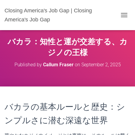
Closing America's Job Gap | Closing
America's Job Gap
T
O
G
G
バカラ：知性と運が交差する、カ
L
E
ジノの王様
N
A
Published by
Callum Fraser
on
September 2, 2025
V
I
G
A
T
I
O
バカラの基本ルールと歴史：シ
N
ンプルさに潜む深遠な世界