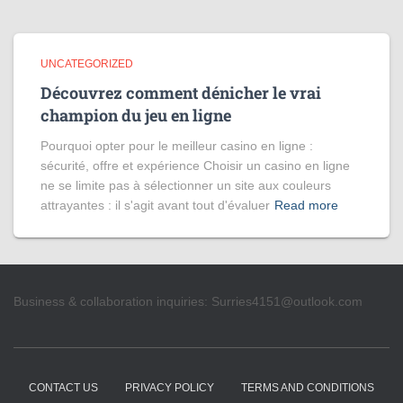
UNCATEGORIZED
Découvrez comment dénicher le vrai
champion du jeu en ligne
Pourquoi opter pour le meilleur casino en ligne :
sécurité, offre et expérience Choisir un casino en ligne
ne se limite pas à sélectionner un site aux couleurs
attrayantes : il s'agit avant tout d'évaluer
Read more
Business & collaboration inquiries:
Surries4151@outlook.com
CONTACT US
PRIVACY POLICY
TERMS AND CONDITIONS