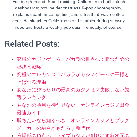
Edinburgh raised, Seoul residing, Callum once built fintech
dashboards; now he deconstructs K-pop choreography,
explains quantum computing, and rates third-wave coffee
gear. He sketches Celtic knots on his tablet during subway
rides and hosts a weekly pub quiz—remotely, of course.
Related Posts:
究極のカジノゲーム、バカラの世界へ：勝つための
秘訣と戦略
究極のエレガンス：バカラがカジノゲームの王様と
呼ばれる理由
あなたにぴったりの最高のカジノは？失敗しない厳
選ランキング
あなたの勝利を待たせない：オンラインカジノ出金
最速ガイド
勝ちたいなら知るべき！オンラインカジノとブック
メーカーの融合がもたらす新時代
臨場感の頂点へ：ライブカジノが創り出す新次元の