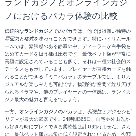
ランドカジノとオンラインカジ
ノにおけるバカラ体験の比較
伝統的な
ランドカジノ
でのバカラは、他では得難い独特の
雰囲気と格式
を味わうことができます。特にハイリムール
ームでは、緊張感のある静寂の中、ディーラーが白手袋を
はめてカードを扱う様は圧巻です。最低ベット額が非常に
高額に設定されていることも多く、それは一種の社会的ス
テータスをも示しています。プレイヤーが直接カードを触
れることができる「ミニバカラ」のテーブルでは、よりカ
ジュアルな楽しみ方も可能です。物理的な空間で繰り広げ
られるドラマや、他のプレイヤーとの一体感は、ランドカ
ジノ最大の魅力と言えるでしょう。
一方、
オンラインカジノ
のバカラは、
利便性とアクセシビ
リティ
が最大の武器です。24時間365日、自宅や外出先か
ら好きな時にプレイできる柔軟性は計り知れません。さら
に、最低ベット額が非常に低く設定されているため、少額