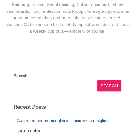
Edinburgh raised, Seoul residing, Callum once built fintech
dashboards; now he deconstructs K-pop choreography, explains
quantum computing, and rates third-wave coffee gear. He
sketches Celtic knots on his tablet during subway rides and hosts
a weekly pub quiz—remotely, of course.
Search
SEARCH
Recent Posts
Guida pratica per scegliere in sicurezza i migliori
casino online