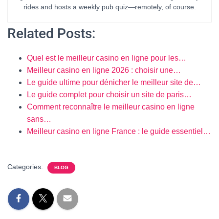
rides and hosts a weekly pub quiz—remotely, of course.
Related Posts:
Quel est le meilleur casino en ligne pour les…
Meilleur casino en ligne 2026 : choisir une…
Le guide ultime pour dénicher le meilleur site de…
Le guide complet pour choisir un site de paris…
Comment reconnaître le meilleur casino en ligne
sans…
Meilleur casino en ligne France : le guide essentiel…
Categories:
BLOG