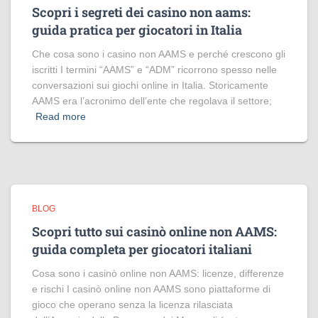
Scopri i segreti dei casino non aams:
guida pratica per giocatori in Italia
Che cosa sono i casino non AAMS e perché crescono gli
iscritti I termini “AAMS” e “ADM” ricorrono spesso nelle
conversazioni sui giochi online in Italia. Storicamente
AAMS era l’acronimo dell’ente che regolava il settore;
Read more
BLOG
Scopri tutto sui casinò online non AAMS:
guida completa per giocatori italiani
Cosa sono i casinò online non AAMS: licenze, differenze
e rischi I casinò online non AAMS sono piattaforme di
gioco che operano senza la licenza rilasciata