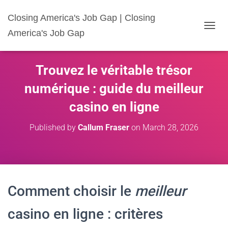
Closing America's Job Gap | Closing
America's Job Gap
T
O
G
G
Trouvez le véritable trésor
L
E
numérique : guide du meilleur
N
A
casino en ligne
V
I
Published by
Callum Fraser
on
March 28, 2026
G
A
T
I
O
N
Comment choisir le
meilleur
casino en ligne : critères