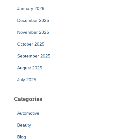
January 2026
December 2025
November 2025
October 2025
September 2025
August 2025
July 2025
Categories
Automotive
Beauty
Blog