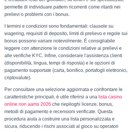
permette di individuare pattern ricorrenti come ritardi nei
prelievi o problemi con i bonus.
I termini e condizioni sono fondamentali: clausole su
wagering, requisiti di deposito, limiti di prelievo e regole sui
bonus possono variare notevolmente. È consigliabile
leggere con attenzione le condizioni relative ai prelievi e
alle verifiche KYC. Infine, considerare l'assistenza clienti
(disponibilità, lingua, tempi di risposta) e le opzioni di
pagamento supportate (carta, bonifico, portafogli elettronici,
criptovalute).
Per consultare una selezione aggiornata e confrontare le
caratteristiche principali, è utile riferirsi a una
lista casino
online non aams 2026
che riepiloghi licenze, bonus,
metodi di pagamento e recensioni verificate. Questa
procedura aiuta a costruire una lista personalizzata e
sicura, riducendo i rischi associati al gioco su operatori