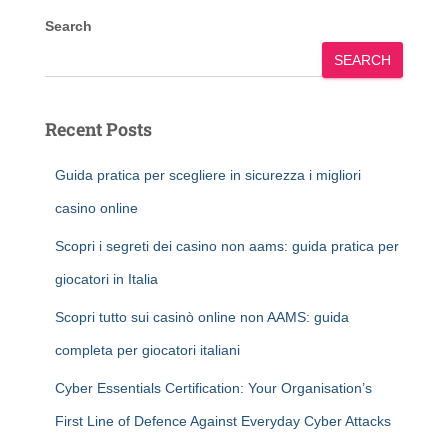
Search
SEARCH
Recent Posts
Guida pratica per scegliere in sicurezza i migliori
casino online
Scopri i segreti dei casino non aams: guida pratica per
giocatori in Italia
Scopri tutto sui casinò online non AAMS: guida
completa per giocatori italiani
Cyber Essentials Certification: Your Organisation’s
First Line of Defence Against Everyday Cyber Attacks