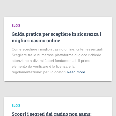
BLOG
Guida pratica per scegliere in sicurezza i
migliori casino online
Come scegliere i migliori casino online: criteri essenziali
Scegliere tra le numerose piattaforme di gioco richiede
attenzione a diversi fattori fondamentali. Il primo
elemento da verificare è la licenza e la
regolamentazione: per i giocatori
Read more
BLOG
Scopri i segreti dei casino non aams: