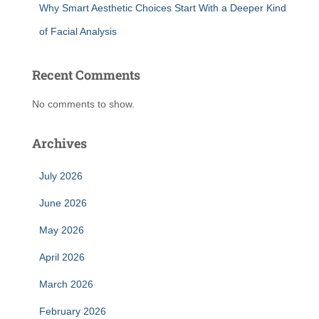
Why Smart Aesthetic Choices Start With a Deeper Kind
of Facial Analysis
Recent Comments
No comments to show.
Archives
July 2026
June 2026
May 2026
April 2026
March 2026
February 2026