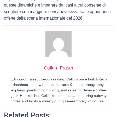
queste dinamiche e imparare dai casi altrui consente di
scegliere con maggiore consapevolezza tra le opportunità
offerte dalla scena internazionale del 2026.
Callum Fraser
Edinburgh raised, Seoul residing, Callum once built fintech
dashboards; now he deconstructs K-pop choreography,
explains quantum computing, and rates third-wave coffee
gear. He sketches Celtic knots on his tablet during subway
rides and hosts a weekly pub quiz—remotely, of course.
Related Posts: