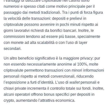
I vantaggi di utilizzare criptovalute nei casino sono
numerosi e spesso citati come motivo principale per il
passaggio dai metodi tradizionali. Tra i punti di forza figura
la velocità delle transazioni: depositi e prelievi in
criptovalute possono avvenire in pochi minuti rispetto ai
giorni lavorativi richiesti da bonifici bancari. Inoltre, le
commissioni tendono ad essere più basse, specialmente
con monete ad alta scalabilità o con l'uso di layer
secondari.
Un altro beneficio significativo è la maggiore privacy: pur
non essendo necessariamente anonime al 100%, molte
criptovalute permettono transazioni con minori informazioni
personali rispetto ai metodi convenzionali, riducendo
l’esposizione a furti d’identità. L’uso di
wallet
personali e
chiavi private incrementa il controllo totale sui fondi. Inoltre,
alcuni operatori offrono bonus specifici per depositi in
crypto, aumentando l'attrattiva economica.