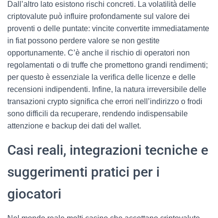
Dall’altro lato esistono rischi concreti. La volatilità delle
criptovalute può influire profondamente sul valore dei
proventi o delle puntate: vincite convertite immediatamente
in fiat possono perdere valore se non gestite
opportunamente. C’è anche il rischio di operatori non
regolamentati o di truffe che promettono grandi rendimenti;
per questo è essenziale la verifica delle licenze e delle
recensioni indipendenti. Infine, la natura irreversibile delle
transazioni crypto significa che errori nell’indirizzo o frodi
sono difficili da recuperare, rendendo indispensabile
attenzione e backup dei dati del wallet.
Casi reali, integrazioni tecniche e
suggerimenti pratici per i
giocatori