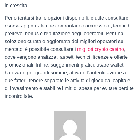
in crescita.
Per orientarsi tra le opzioni disponibili, è utile consultare
risorse aggiornate che confrontano commissioni, tempi di
prelievo, bonus e reputazione degli operatori. Per una
selezione curata e aggiornata dei migliori operatori sul
mercato, è possibile consultare i
migliori crypto casino
,
dove vengono analizzati aspetti tecnici, licenze e offerte
promozionali. Infine, suggerimenti pratici: usare wallet
hardware per grandi somme, attivare l’autenticazione a
due fattori, tenere separate le attività di gioco dal capitale
di investimento e stabilire limiti di spesa per evitare perdite
incontrollate.