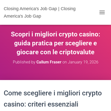
Closing America's Job Gap | Closing
America's Job Gap
T
O
G
G
Scopri i migliori crypto casino:
L
E
guida pratica per scegliere e
N
A
giocare con le criptovalute
V
I
Published by
Callum Fraser
on
January 19, 2026
G
A
T
I
O
N
Come scegliere i migliori crypto
casino: criteri essenziali