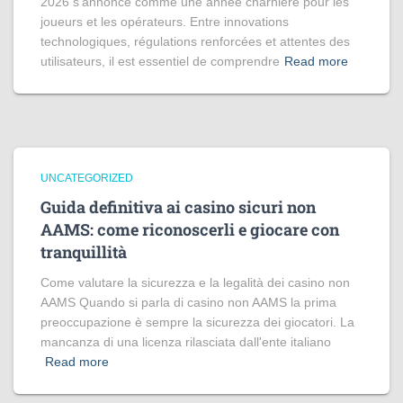
2026 s'annonce comme une année charnière pour les
joueurs et les opérateurs. Entre innovations
technologiques, régulations renforcées et attentes des
utilisateurs, il est essentiel de comprendre
Read more
UNCATEGORIZED
Guida definitiva ai casino sicuri non
AAMS: come riconoscerli e giocare con
tranquillità
Come valutare la sicurezza e la legalità dei casino non
AAMS Quando si parla di casino non AAMS la prima
preoccupazione è sempre la sicurezza dei giocatori. La
mancanza di una licenza rilasciata dall'ente italiano
Read more