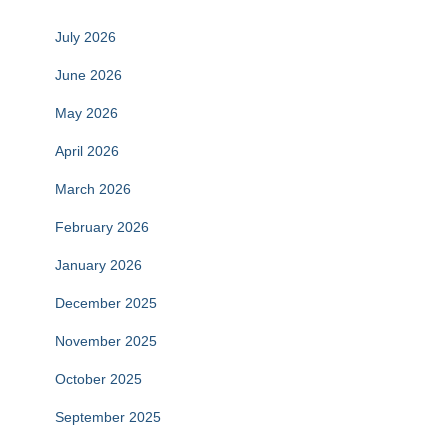
July 2026
June 2026
May 2026
April 2026
March 2026
February 2026
January 2026
December 2025
November 2025
October 2025
September 2025