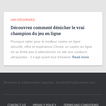
UNCATEGORIZED
Découvrez comment dénicher le vrai
champion du jeu en ligne
Pourquoi opter pour le meilleur casino en ligne :
sécurité, offre et expérience Choisir un casino en ligne
ne se limite pas à sélectionner un site aux couleurs
attrayantes : il s'agit avant tout d'évaluer
Read more
Business & collaboration inquiries:
Surries4151@outlook.com
CONTACT US
PRIVACY POLICY
TERMS AND CONDITIONS