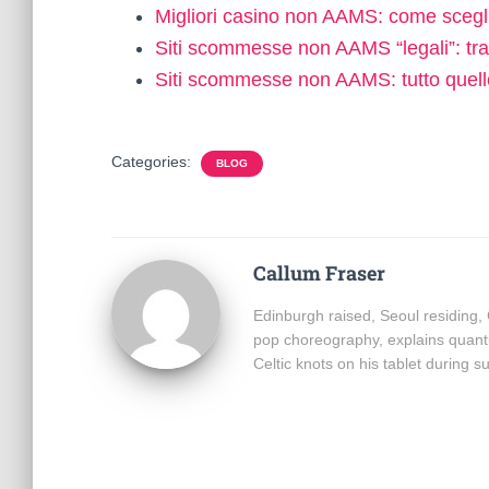
Migliori casino non AAMS: come sceg
Siti scommesse non AAMS “legali”: tr
Siti scommesse non AAMS: tutto quel
Categories:
BLOG
Callum Fraser
Edinburgh raised, Seoul residing,
pop choreography, explains quant
Celtic knots on his tablet during