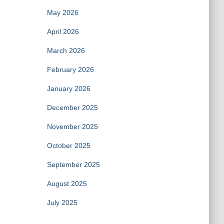
May 2026
April 2026
March 2026
February 2026
January 2026
December 2025
November 2025
October 2025
September 2025
August 2025
July 2025