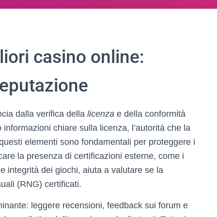
iori casino online:
 reputazione
cia dalla verifica della
licenza
e della conformità
o informazioni chiare sulla licenza, l’autorità che la
; questi elementi sono fondamentali per proteggere i
icare la presenza di certificazioni esterne, come i
e integrità dei giochi, aiuta a valutare se la
uali (RNG) certificati.
minante: leggere recensioni, feedback sui forum e