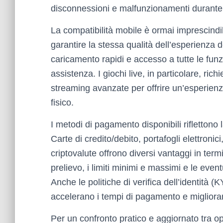
disconnessioni e malfunzionamenti durante s
La compatibilità mobile è ormai imprescindi
garantire la stessa qualità dell’esperienza d
caricamento rapidi e accesso a tutte le funzio
assistenza. I giochi live, in particolare, ri
streaming avanzate per offrire un’esperien
fisico.
I metodi di pagamento disponibili riflettono l
Carte di credito/debito, portafogli elettronic
criptovalute offrono diversi vantaggi in termi
prelievo, i limiti minimi e massimi e le eve
Anche le politiche di verifica dell’identità
accelerano i tempi di pagamento e miglioran
Per un confronto pratico e aggiornato tra ope