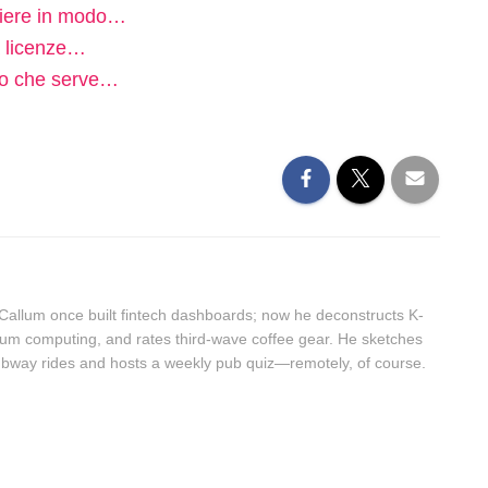
liere in modo…
a licenze…
lo che serve…
 Callum once built fintech dashboards; now he deconstructs K-
um computing, and rates third-wave coffee gear. He sketches
 subway rides and hosts a weekly pub quiz—remotely, of course.