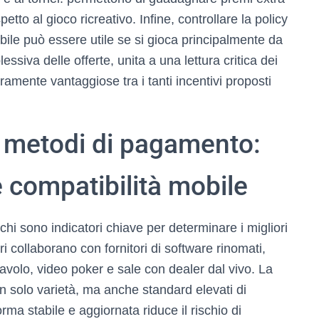
etto al gioco ricreativo. Infine, controllare la policy
bile può essere utile se si gioca principalmente da
siva delle offerte, unita a una lettura critica dei
eramente vantaggiose tra i tanti incentivi proposti
e metodi di pagamento:
e compatibilità mobile
ochi sono indicatori chiave per determinare i migliori
ri collaborano con fornitori di software rinomati,
tavolo, video poker e sale con dealer dal vivo. La
n solo varietà, ma anche standard elevati di
forma stabile e aggiornata riduce il rischio di