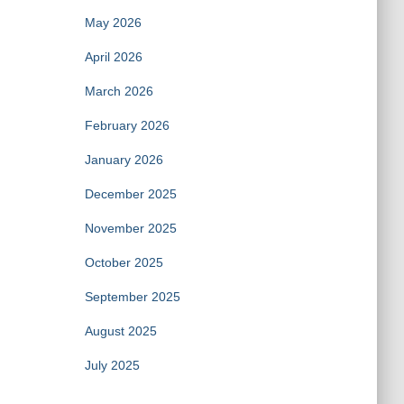
May 2026
April 2026
March 2026
February 2026
January 2026
December 2025
November 2025
October 2025
September 2025
August 2025
July 2025