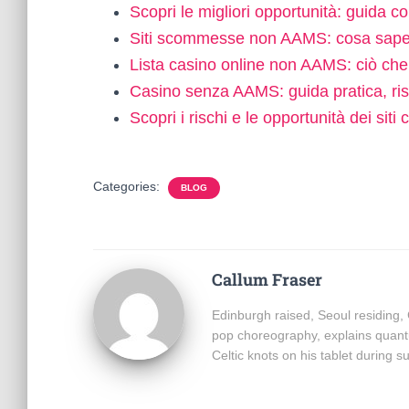
Scopri le migliori opportunità: guida 
Siti scommesse non AAMS: cosa sap
Lista casino online non AAMS: ciò ch
Casino senza AAMS: guida pratica, ri
Scopri i rischi e le opportunità dei sit
Categories:
BLOG
Callum Fraser
Edinburgh raised, Seoul residing,
pop choreography, explains quant
Celtic knots on his tablet during