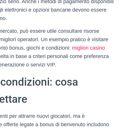
io serio. Anche i metodi di pagamento disponibili
li elettronici e opzioni bancarie devono essere
ano.
mercato, può essere utile consultare risorse
igliori operatori. Un esempio pratico è visitare
nto bonus, giochi e condizioni:
migliori casino
scelta in base a criteri personali come preferenza
generazione o servizi VIP.
condizioni: cosa
ettare
nti per attrarre nuovi giocatori, ma è
e offerte legate a bonus di benvenuto includono