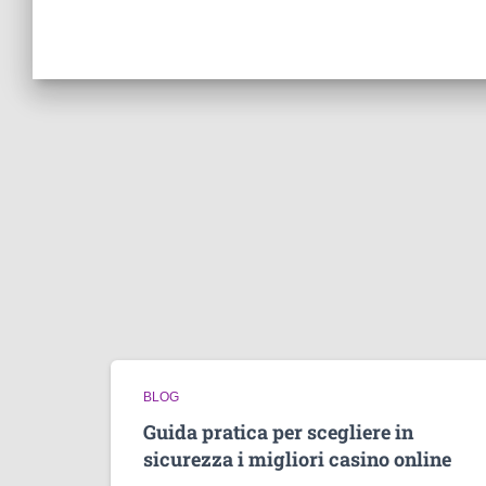
BLOG
Guida pratica per scegliere in
sicurezza i migliori casino online