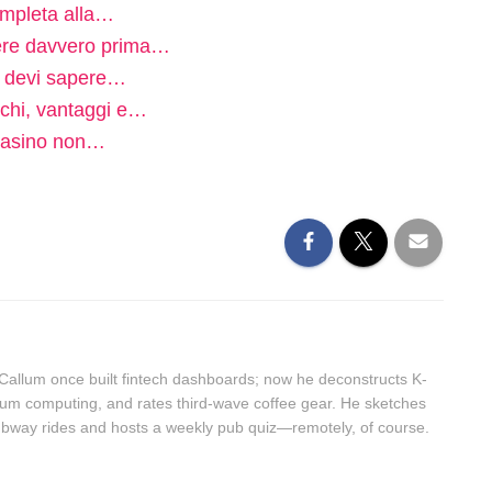
completa alla…
ere davvero prima…
e devi sapere…
schi, vantaggi e…
i casino non…
 Callum once built fintech dashboards; now he deconstructs K-
um computing, and rates third-wave coffee gear. He sketches
 subway rides and hosts a weekly pub quiz—remotely, of course.