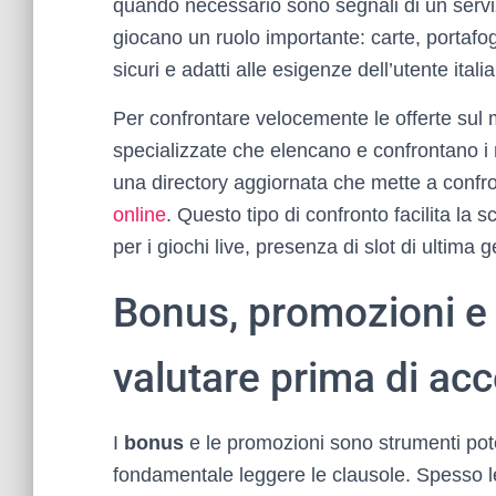
quando necessario sono segnali di un serviz
giocano un ruolo importante: carte, portafog
sicuri e adatti alle esigenze dell’utente itali
Per confrontare velocemente le offerte sul 
specializzate che elencano e confrontano i m
una directory aggiornata che mette a confro
online
. Questo tipo di confronto facilita la 
per i giochi live, presenza di slot di ultima 
Bonus, promozioni e 
valutare prima di acc
I
bonus
e le promozioni sono strumenti pote
fondamentale leggere le clausole. Spesso l