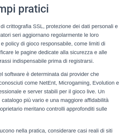
mpi pratici
di crittografia SSL, protezione dei dati personali e
atori seri aggiornano regolarmente le loro
 e policy di gioco responsabile, come limiti di
ficare le pagine dedicate alla sicurezza e alle
assi indispensabile prima di registrarsi.
 del software è determinata dai provider che
riconosciuti come NetEnt, Microgaming, Evolution e
essionale e server stabili per il gioco live. Un
 catalogo più vario e una maggiore affidabilità
prietario meritano controlli approfonditi sulle
ono nella pratica, considerare casi reali di siti