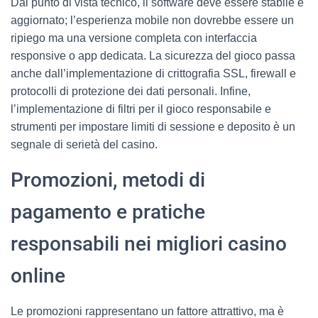
Dal punto di vista tecnico, il software deve essere stabile e
aggiornato; l’esperienza mobile non dovrebbe essere un
ripiego ma una versione completa con interfaccia
responsive o app dedicata. La sicurezza del gioco passa
anche dall’implementazione di crittografia SSL, firewall e
protocolli di protezione dei dati personali. Infine,
l’implementazione di filtri per il gioco responsabile e
strumenti per impostare limiti di sessione e deposito è un
segnale di serietà del casino.
Promozioni, metodi di
pagamento e pratiche
responsabili nei migliori casino
online
Le promozioni rappresentano un fattore attrattivo, ma è