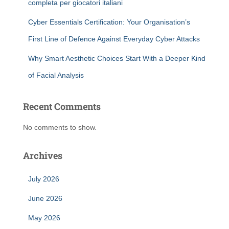
completa per giocatori italiani
Cyber Essentials Certification: Your Organisation’s
First Line of Defence Against Everyday Cyber Attacks
Why Smart Aesthetic Choices Start With a Deeper Kind
of Facial Analysis
Recent Comments
No comments to show.
Archives
July 2026
June 2026
May 2026