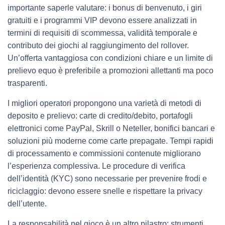
importante saperle valutare: i bonus di benvenuto, i giri
gratuiti e i programmi VIP devono essere analizzati in
termini di requisiti di scommessa, validità temporale e
contributo dei giochi al raggiungimento del rollover.
Un’offerta vantaggiosa con condizioni chiare e un limite di
prelievo equo è preferibile a promozioni allettanti ma poco
trasparenti.
I migliori operatori propongono una varietà di metodi di
deposito e prelievo: carte di credito/debito, portafogli
elettronici come PayPal, Skrill o Neteller, bonifici bancari e
soluzioni più moderne come carte prepagate. Tempi rapidi
di processamento e commissioni contenute migliorano
l’esperienza complessiva. Le procedure di verifica
dell’identità (KYC) sono necessarie per prevenire frodi e
riciclaggio: devono essere snelle e rispettare la privacy
dell’utente.
La responsabilità nel gioco è un altro pilastro: strumenti