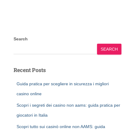
Search
SEARCH
Recent Posts
Guida pratica per scegliere in sicurezza i migliori
casino online
Scopri i segreti dei casino non aams: guida pratica per
giocatori in Italia
Scopri tutto sui casinò online non AAMS: guida