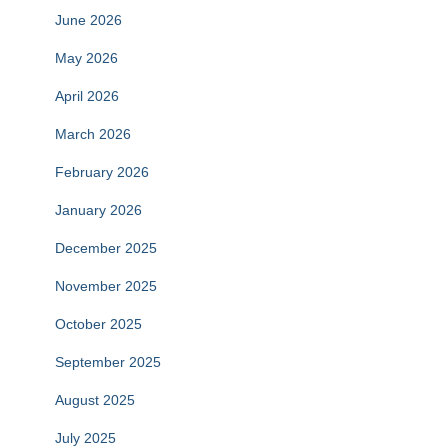
June 2026
May 2026
April 2026
March 2026
February 2026
January 2026
December 2025
November 2025
October 2025
September 2025
August 2025
July 2025