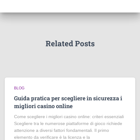
Related Posts
BLOG
Guida pratica per scegliere in sicurezza i
migliori casino online
Come scegliere i migliori casino online: criteri essenziali
Scegliere tra le numerose piattaforme di gioco richiede
attenzione a diversi fattori fondamentali. Il primo
elemento da verificare è la licenza e la