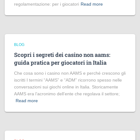
regolamentazione: per i giocatori
Read more
BLOG
Scopri i segreti dei casino non aams:
guida pratica per giocatori in Italia
Che cosa sono i casino non AAMS e perché crescono gli
iscritti I termini “AAMS” e “ADM” ricorrono spesso nelle
conversazioni sui giochi online in Italia. Storicamente
AAMS era l’acronimo dell’ente che regolava il settore;
Read more