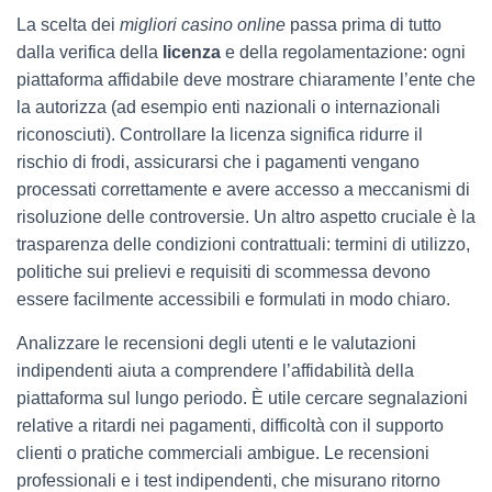
La scelta dei
migliori casino online
passa prima di tutto
dalla verifica della
licenza
e della regolamentazione: ogni
piattaforma affidabile deve mostrare chiaramente l’ente che
la autorizza (ad esempio enti nazionali o internazionali
riconosciuti). Controllare la licenza significa ridurre il
rischio di frodi, assicurarsi che i pagamenti vengano
processati correttamente e avere accesso a meccanismi di
risoluzione delle controversie. Un altro aspetto cruciale è la
trasparenza delle condizioni contrattuali: termini di utilizzo,
politiche sui prelievi e requisiti di scommessa devono
essere facilmente accessibili e formulati in modo chiaro.
Analizzare le recensioni degli utenti e le valutazioni
indipendenti aiuta a comprendere l’affidabilità della
piattaforma sul lungo periodo. È utile cercare segnalazioni
relative a ritardi nei pagamenti, difficoltà con il supporto
clienti o pratiche commerciali ambigue. Le recensioni
professionali e i test indipendenti, che misurano ritorno