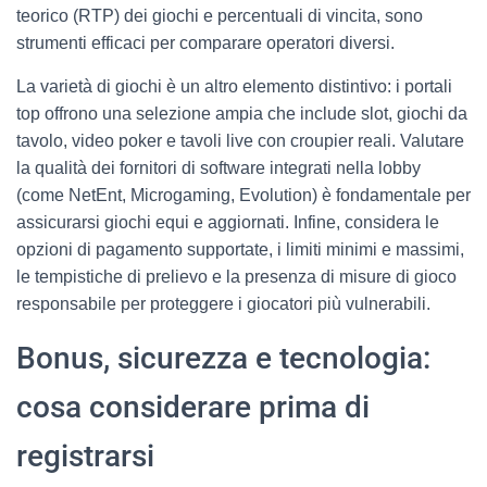
teorico (RTP) dei giochi e percentuali di vincita, sono
strumenti efficaci per comparare operatori diversi.
La varietà di giochi è un altro elemento distintivo: i portali
top offrono una selezione ampia che include slot, giochi da
tavolo, video poker e tavoli live con croupier reali. Valutare
la qualità dei fornitori di software integrati nella lobby
(come NetEnt, Microgaming, Evolution) è fondamentale per
assicurarsi giochi equi e aggiornati. Infine, considera le
opzioni di pagamento supportate, i limiti minimi e massimi,
le tempistiche di prelievo e la presenza di misure di gioco
responsabile per proteggere i giocatori più vulnerabili.
Bonus, sicurezza e tecnologia:
cosa considerare prima di
registrarsi