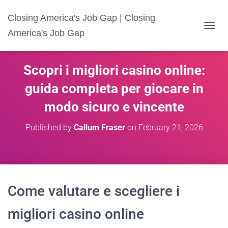
Closing America's Job Gap | Closing
America's Job Gap
T
O
G
G
Scopri i migliori casino online:
L
E
guida completa per giocare in
N
A
modo sicuro e vincente
V
I
Published by
Callum Fraser
on
February 21, 2026
G
A
T
I
O
N
Come valutare e scegliere i
migliori casino online