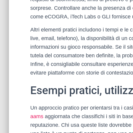
sorprese. Controllare anche la presenza di ce
come eCOGRA, iTech Labs o GLI fornisce ulte
Altri elementi pratici includono i tempi e le
live, email, telefono), la disponibilità di un
informazioni su gioco responsabile. Se il si
tutela del consumatore ben definite, la prob
Infine, è consigliabile consultare esperienze
evitare piattaforme con storie di contestazion
Esempi pratici, utilizz
Un approccio pratico per orientarsi tra i c
aams
aggiornata che classifichi i siti in ba
reputazione. Chi usa queste liste dovrebbe