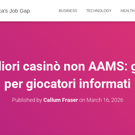
ca's Job Gap
BUSINESS
TECHNOLOGY
HEALTH
liori casinò non AAMS: 
per giocatori informati
Published by
Callum Fraser
on
March 16, 2026