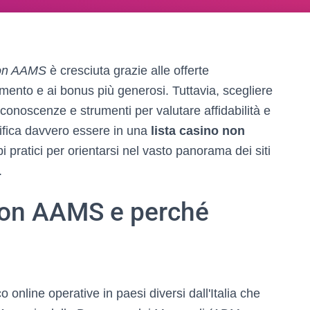
non AAMS
è cresciuta grazie alle offerte
amento e ai bonus più generosi. Tuttavia, scegliere
conoscenze e strumenti per valutare affidabilità e
ifica davvero essere in una
lista casino non
pi pratici per orientarsi nel vasto panorama dei siti
.
non AAMS e perché
 online operative in paesi diversi dall'Italia che