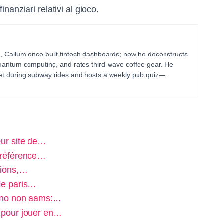
inanziari relativi al gioco.
g, Callum once built fintech dashboards; now he deconstructs
uantum computing, and rates third-wave coffee gear. He
blet during subway rides and hosts a weekly pub quiz—
eur site de…
e référence…
tions,…
 de paris…
asino non aams:…
t pour jouer en…