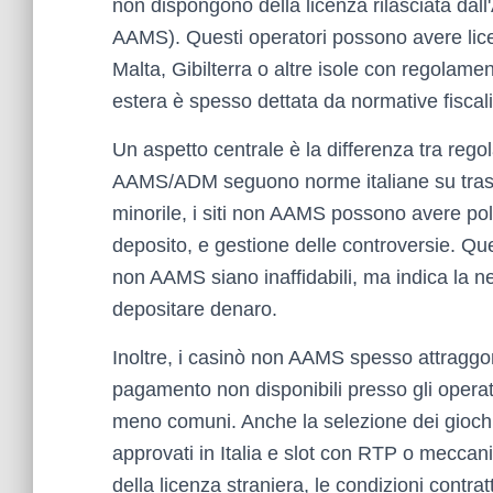
non dispongono della licenza rilasciata da
AAMS). Questi operatori possono avere licen
Malta, Gibilterra o altre isole con regolame
estera è spesso dettata da normative fiscali
Un aspetto centrale è la differenza tra reg
AAMS/ADM seguono norme italiane su traspa
minorile, i siti non AAMS possono avere polit
deposito, e gestione delle controversie. Qu
non AAMS siano inaffidabili, ma indica la n
depositare denaro.
Inoltre, i casinò non AAMS spesso attraggo
pagamento non disponibili presso gli operator
meno comuni. Anche la selezione dei giochi 
approvati in Italia e slot con RTP o meccani
della licenza straniera, le condizioni contrattu