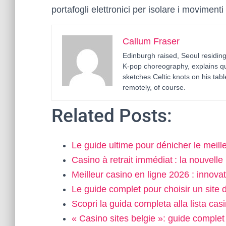
portafogli elettronici per isolare i movimenti f
Callum Fraser
Edinburgh raised, Seoul residin
K-pop choreography, explains q
sketches Celtic knots on his ta
remotely, of course.
Related Posts:
Le guide ultime pour dénicher le meill
Casino à retrait immédiat : la nouvell
Meilleur casino en ligne 2026 : innova
Le guide complet pour choisir un site
Scopri la guida completa alla lista c
« Casino sites belgie »: guide comple