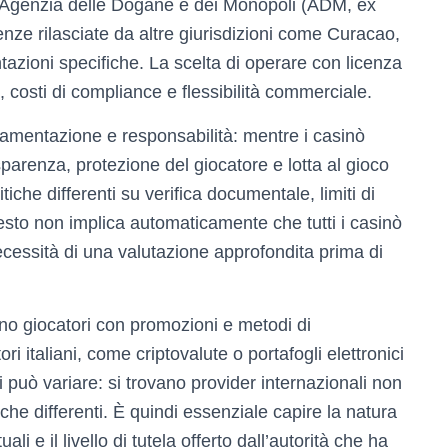
ll'Agenzia delle Dogane e dei Monopoli (ADM, ex
ze rilasciate da altre giurisdizioni come Curacao,
ntazioni specifiche. La scelta di operare con licenza
, costi di compliance e flessibilità commerciale.
olamentazione e responsabilità: mentre i casinò
renza, protezione del giocatore e lotta al gioco
iche differenti su verifica documentale, limiti di
esto non implica automaticamente che tutti i casinò
ecessità di una valutazione approfondita prima di
no giocatori con promozioni e metodi di
i italiani, come criptovalute o portafogli elettronici
può variare: si trovano provider internazionali non
che differenti. È quindi essenziale capire la natura
ali e il livello di tutela offerto dall’autorità che ha