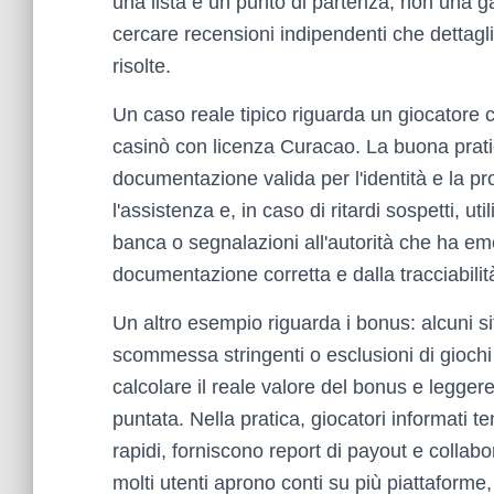
una lista è un punto di partenza, non una gar
cercare recensioni indipendenti che dettaglin
risolte.
Un caso reale tipico riguarda un giocatore 
casinò con licenza Curacao. La buona prati
documentazione valida per l'identità e la 
l'assistenza e, in caso di ritardi sospetti, 
banca o segnalazioni all'autorità che ha eme
documentazione corretta e dalla tracciabilità
Un altro esempio riguarda i bonus: alcuni s
scommessa stringenti o esclusioni di giochi 
calcolare il reale valore del bonus e legger
puntata. Nella pratica, giocatori informati 
rapidi, forniscono report di payout e collabor
molti utenti aprono conti su più piattaforme