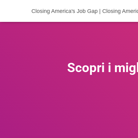
Closing America's Job Gap | Closing Ameri
Scopri i mig