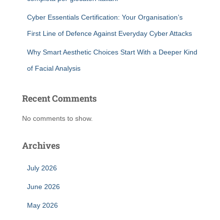
Cyber Essentials Certification: Your Organisation’s
First Line of Defence Against Everyday Cyber Attacks
Why Smart Aesthetic Choices Start With a Deeper Kind
of Facial Analysis
Recent Comments
No comments to show.
Archives
July 2026
June 2026
May 2026