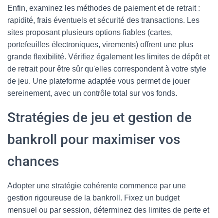
Enfin, examinez les méthodes de paiement et de retrait :
rapidité, frais éventuels et sécurité des transactions. Les
sites proposant plusieurs options fiables (cartes,
portefeuilles électroniques, virements) offrent une plus
grande flexibilité. Vérifiez également les limites de dépôt et
de retrait pour être sûr qu'elles correspondent à votre style
de jeu. Une plateforme adaptée vous permet de jouer
sereinement, avec un contrôle total sur vos fonds.
Stratégies de jeu et gestion de
bankroll pour maximiser vos
chances
Adopter une stratégie cohérente commence par une
gestion rigoureuse de la bankroll. Fixez un budget
mensuel ou par session, déterminez des limites de perte et