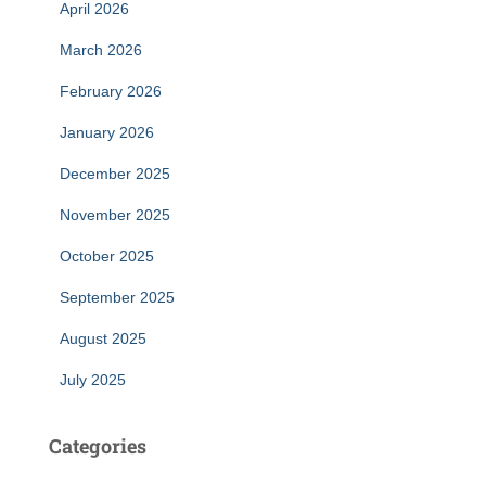
April 2026
March 2026
February 2026
January 2026
December 2025
November 2025
October 2025
September 2025
August 2025
July 2025
Categories