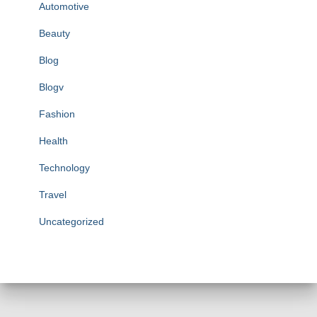
Automotive
Beauty
Blog
Blogv
Fashion
Health
Technology
Travel
Uncategorized