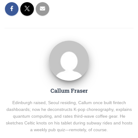
Callum Fraser
Edinburgh raised, Seoul residing, Callum once built fintech
dashboards; now he deconstructs K-pop choreography, explains
quantum computing, and rates third-wave coffee gear. He
sketches Celtic knots on his tablet during subway rides and hosts
a weekly pub quiz—remotely, of course.