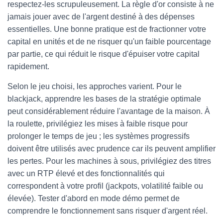
respectez-les scrupuleusement. La règle d'or consiste à ne
jamais jouer avec de l'argent destiné à des dépenses
essentielles. Une bonne pratique est de fractionner votre
capital en unités et de ne risquer qu'un faible pourcentage
par partie, ce qui réduit le risque d'épuiser votre capital
rapidement.
Selon le jeu choisi, les approches varient. Pour le
blackjack, apprendre les bases de la stratégie optimale
peut considérablement réduire l'avantage de la maison. À
la roulette, privilégiez les mises à faible risque pour
prolonger le temps de jeu ; les systèmes progressifs
doivent être utilisés avec prudence car ils peuvent amplifier
les pertes. Pour les machines à sous, privilégiez des titres
avec un RTP élevé et des fonctionnalités qui
correspondent à votre profil (jackpots, volatilité faible ou
élevée). Tester d'abord en mode démo permet de
comprendre le fonctionnement sans risquer d'argent réel.