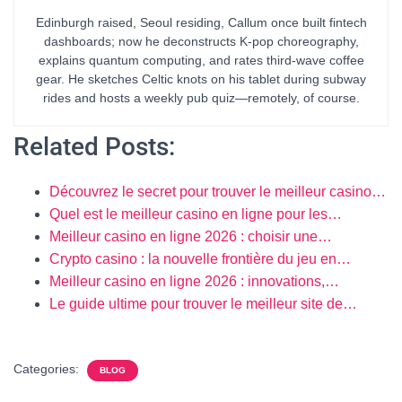
Edinburgh raised, Seoul residing, Callum once built fintech
dashboards; now he deconstructs K-pop choreography,
explains quantum computing, and rates third-wave coffee
gear. He sketches Celtic knots on his tablet during subway
rides and hosts a weekly pub quiz—remotely, of course.
Related Posts:
Découvrez le secret pour trouver le meilleur casino…
Quel est le meilleur casino en ligne pour les…
Meilleur casino en ligne 2026 : choisir une…
Crypto casino : la nouvelle frontière du jeu en…
Meilleur casino en ligne 2026 : innovations,…
Le guide ultime pour trouver le meilleur site de…
Categories:
BLOG