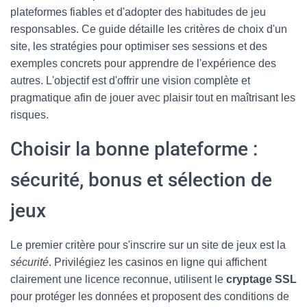
plateformes fiables et d'adopter des habitudes de jeu
responsables. Ce guide détaille les critères de choix d'un
site, les stratégies pour optimiser ses sessions et des
exemples concrets pour apprendre de l'expérience des
autres. L'objectif est d'offrir une vision complète et
pragmatique afin de jouer avec plaisir tout en maîtrisant les
risques.
Choisir la bonne plateforme :
sécurité, bonus et sélection de
jeux
Le premier critère pour s'inscrire sur un site de jeux est la
sécurité
. Privilégiez les casinos en ligne qui affichent
clairement une licence reconnue, utilisent le
cryptage SSL
pour protéger les données et proposent des conditions de