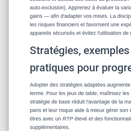
auto-exclusion). Apprenez à évaluer la vari
gains — afin d'adapter vos mises. La discip
les risques financiers et favorisent une expé
appareils sécurisés et évitez l'utilisation d
Stratégies, exemples
pratiques pour progr
Adopter des stratégies adaptées augmente le 
terme. Pour les jeux de table, maîtrisez les 
stratégie de base réduit l'avantage de la ma
paris et leur risque aide à mieux gérer son 
titres avec un
RTP
élevé et des fonctionnal
supplémentaires.