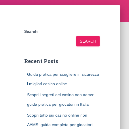
Search
SEARCH
Recent Posts
Guida pratica per scegliere in sicurezza
i migliori casino online
Scopri i segreti dei casino non aams:
guida pratica per giocatori in Italia
Scopri tutto sui casinò online non
AAMS: guida completa per giocatori