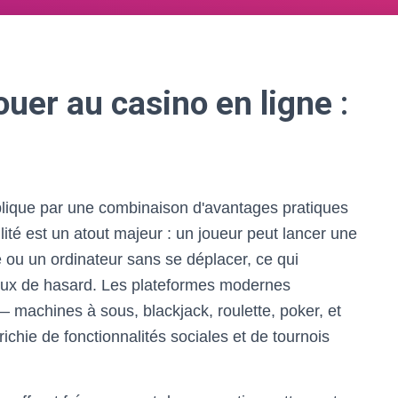
ouer au casino en ligne
:
lique par une combinaison d'avantages pratiques
lité est un atout majeur : un joueur peut lancer une
 ou un ordinateur sans se déplacer, ce qui
eux de hasard. Les plateformes modernes
— machines à sous, blackjack, roulette, poker, et
ichie de fonctionnalités sociales et de tournois