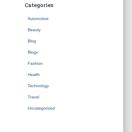
Categories
Automotive
Beauty
Blog
Blogv
Fashion
Health
Technology
Travel
Uncategorized