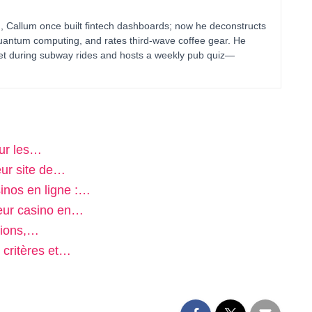
g, Callum once built fintech dashboards; now he deconstructs
uantum computing, and rates third-wave coffee gear. He
blet during subway rides and hosts a weekly pub quiz—
our les…
eur site de…
inos en ligne :…
leur casino en…
tions,…
 critères et…