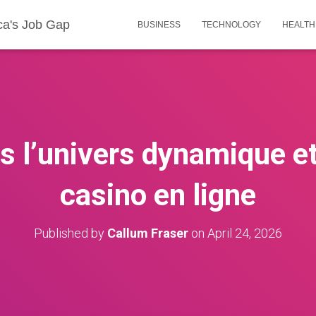
ca's Job Gap
BUSINESS
TECHNOLOGY
HEALTH
s l’univers dynamique et
casino en ligne
Published by
Callum Fraser
on
April 24, 2026