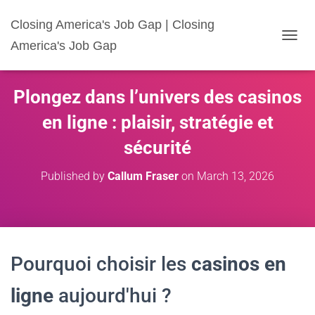
Closing America's Job Gap | Closing
America's Job Gap
T
O
G
G
Plongez dans l’univers des casinos
L
E
en ligne : plaisir, stratégie et
N
A
sécurité
V
I
Published by
Callum Fraser
on
March 13, 2026
G
A
T
I
O
N
Pourquoi choisir les
casinos en
ligne
aujourd'hui ?