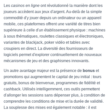
Les
casinos en ligne
ont révolutionné la manière dont les
joueurs accèdent aux jeux d'argent. Au-delà de la simple
commodité d'y jouer depuis un ordinateur ou un appareil
mobile, ces plateformes offrent une variété de titres bien
supérieure à celle d'un établissement physique : machines
à sous thématiques, roulettes classiques et électroniques,
variantes de blackjack, poker vidéo et tables avec
croupiers en direct. La diversité des fournisseurs de
logiciels permet d'explorer continuellement de nouveaux
mécanismes de jeu et des graphismes innovants.
Un autre avantage majeur est la présence de
bonus
et
promotions qui augmentent le capital de jeu initial : tours
gratuits, bonus de bienvenue, programmes de fidélité et
cashback. Utilisés intelligemment, ces outils permettent
d'allonger les sessions sans dépenser plus, à condition de
comprendre les conditions de mise et la durée de validité.
La souplesse des mises est également notable : il est