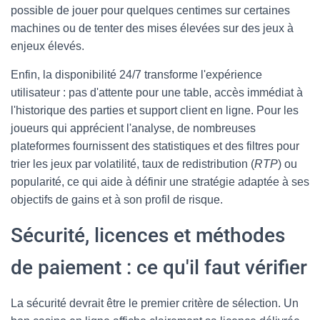
possible de jouer pour quelques centimes sur certaines
machines ou de tenter des mises élevées sur des jeux à
enjeux élevés.
Enfin, la disponibilité 24/7 transforme l'expérience
utilisateur : pas d'attente pour une table, accès immédiat à
l'historique des parties et support client en ligne. Pour les
joueurs qui apprécient l'analyse, de nombreuses
plateformes fournissent des statistiques et des filtres pour
trier les jeux par volatilité, taux de redistribution (
RTP
) ou
popularité, ce qui aide à définir une stratégie adaptée à ses
objectifs de gains et à son profil de risque.
Sécurité, licences et méthodes
de paiement : ce qu'il faut vérifier
La sécurité devrait être le premier critère de sélection. Un