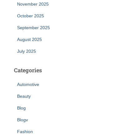
November 2025
October 2025
September 2025
August 2025
July 2025
Categories
Automotive
Beauty
Blog
Blogv
Fashion