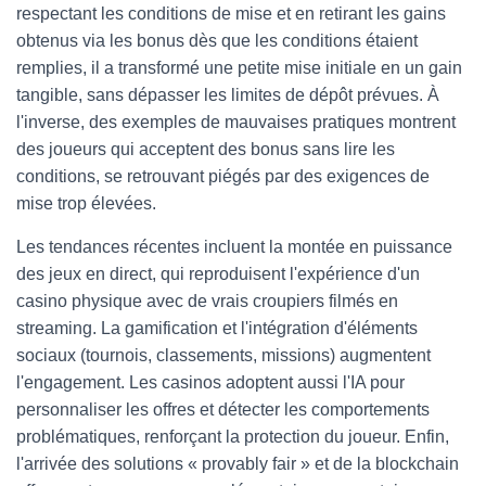
respectant les conditions de mise et en retirant les gains
obtenus via les bonus dès que les conditions étaient
remplies, il a transformé une petite mise initiale en un gain
tangible, sans dépasser les limites de dépôt prévues. À
l'inverse, des exemples de mauvaises pratiques montrent
des joueurs qui acceptent des bonus sans lire les
conditions, se retrouvant piégés par des exigences de
mise trop élevées.
Les tendances récentes incluent la montée en puissance
des jeux en direct, qui reproduisent l'expérience d'un
casino physique avec de vrais croupiers filmés en
streaming. La gamification et l'intégration d'éléments
sociaux (tournois, classements, missions) augmentent
l'engagement. Les casinos adoptent aussi l'IA pour
personnaliser les offres et détecter les comportements
problématiques, renforçant la protection du joueur. Enfin,
l'arrivée des solutions « provably fair » et de la blockchain