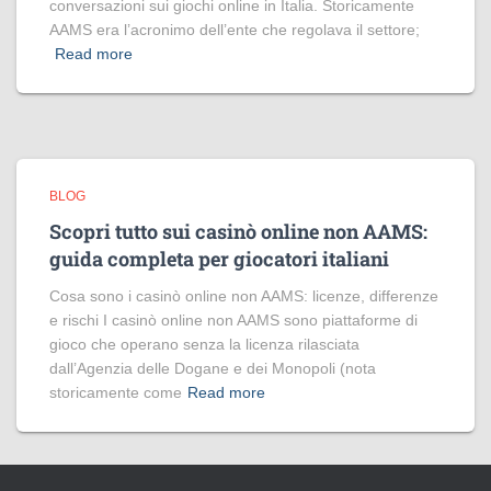
conversazioni sui giochi online in Italia. Storicamente
AAMS era l’acronimo dell’ente che regolava il settore;
Read more
BLOG
Scopri tutto sui casinò online non AAMS:
guida completa per giocatori italiani
Cosa sono i casinò online non AAMS: licenze, differenze
e rischi I casinò online non AAMS sono piattaforme di
gioco che operano senza la licenza rilasciata
dall’Agenzia delle Dogane e dei Monopoli (nota
storicamente come
Read more