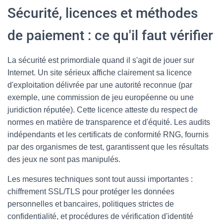
Sécurité, licences et méthodes
de paiement : ce qu'il faut vérifier
La sécurité est primordiale quand il s'agit de jouer sur
Internet. Un site sérieux affiche clairement sa licence
d'exploitation délivrée par une autorité reconnue (par
exemple, une commission de jeu européenne ou une
juridiction réputée). Cette licence atteste du respect de
normes en matière de transparence et d'équité. Les audits
indépendants et les certificats de conformité RNG, fournis
par des organismes de test, garantissent que les résultats
des jeux ne sont pas manipulés.
Les mesures techniques sont tout aussi importantes :
chiffrement SSL/TLS pour protéger les données
personnelles et bancaires, politiques strictes de
confidentialité, et procédures de vérification d'identité