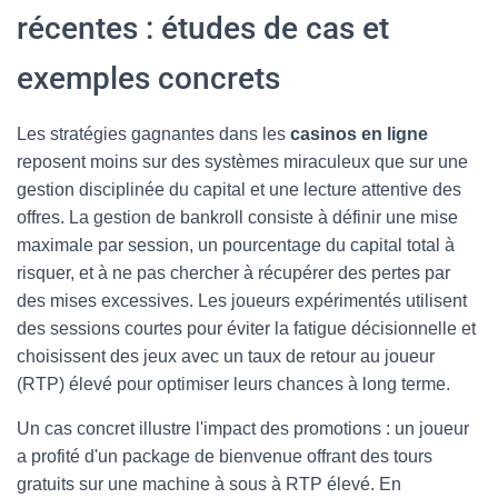
récentes : études de cas et
exemples concrets
Les stratégies gagnantes dans les
casinos en ligne
reposent moins sur des systèmes miraculeux que sur une
gestion disciplinée du capital et une lecture attentive des
offres. La gestion de bankroll consiste à définir une mise
maximale par session, un pourcentage du capital total à
risquer, et à ne pas chercher à récupérer des pertes par
des mises excessives. Les joueurs expérimentés utilisent
des sessions courtes pour éviter la fatigue décisionnelle et
choisissent des jeux avec un taux de retour au joueur
(RTP) élevé pour optimiser leurs chances à long terme.
Un cas concret illustre l'impact des promotions : un joueur
a profité d'un package de bienvenue offrant des tours
gratuits sur une machine à sous à RTP élevé. En