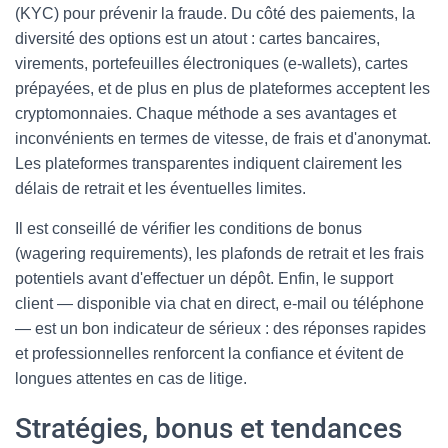
(KYC) pour prévenir la fraude. Du côté des paiements, la
diversité des options est un atout : cartes bancaires,
virements, portefeuilles électroniques (e-wallets), cartes
prépayées, et de plus en plus de plateformes acceptent les
cryptomonnaies. Chaque méthode a ses avantages et
inconvénients en termes de vitesse, de frais et d'anonymat.
Les plateformes transparentes indiquent clairement les
délais de retrait et les éventuelles limites.
Il est conseillé de vérifier les conditions de bonus
(wagering requirements), les plafonds de retrait et les frais
potentiels avant d'effectuer un dépôt. Enfin, le support
client — disponible via chat en direct, e-mail ou téléphone
— est un bon indicateur de sérieux : des réponses rapides
et professionnelles renforcent la confiance et évitent de
longues attentes en cas de litige.
Stratégies, bonus et tendances