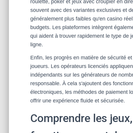
roulette, poker et jeux avec croupier en di
souvent avec des variantes exclusives et 
généralement plus faibles qu'en casino réel
budgets. Les plateformes intègrent égalemen
qui aident à trouver rapidement le type de je
ligne.
Enfin, les progrès en matière de sécurité et
joueurs. Les opérateurs licenciés appliquent
indépendants sur les générateurs de nombre
responsable. À cela s'ajoutent des fonction
électroniques, les méthodes de paiement lo
offrir une expérience fluide et sécurisée.
Comprendre les jeux, 