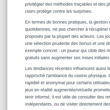
privilégier des méthodes traçables et des p
clairs protège contre les surprises.
En termes de bonnes pratiques, la gestion de
quotidiennes, ne pas chercher à récupérer les
proposés par la plupart des acteurs. Les 
une sélection prudente des bonus et une dis
exemple concret : un joueur qui cible des m
gratuits sans augmenter ses mises initiales 
Les tendances récentes influencent aussi le
rapproché l'ambiance du casino physique, ta
rapidité et anonymat pour certains utilisateur
jeux en réalité augmentée/virtuelle promet
tenir informé, il est utile de consulter des
indépendants, ou de visiter directement des