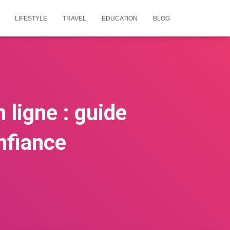
LIFESTYLE
TRAVEL
EDUCATION
BLOG
 ligne : guide
nfiance