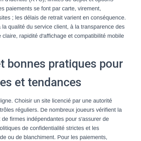
es paiements se font par carte, virement,
tes ; les délais de retrait varient en conséquence.
 la qualité du service client, à la transparence des
e claire, rapidité d'affichage et compatibilité mobile
et bonnes pratiques pour
es et tendances
igne. Choisir un site licencié par une autorité
trôles réguliers. De nombreux joueurs vérifient la
t de firmes indépendantes pour s'assurer de
litiques de confidentialité strictes et les
ude ou de blanchiment. Pour les paiements,