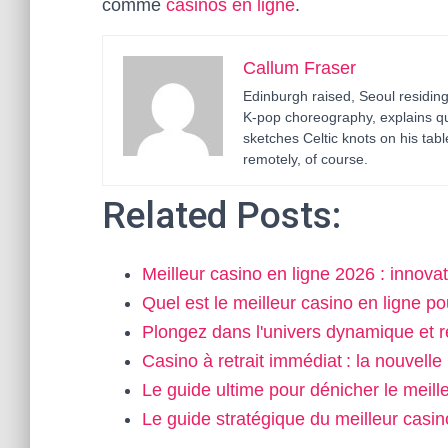
comme
casinos en ligne
.
Callum Fraser
Edinburgh raised, Seoul residin
K-pop choreography, explains q
sketches Celtic knots on his ta
remotely, of course.
Related Posts:
Meilleur casino en ligne 2026 : innova
Quel est le meilleur casino en ligne p
Plongez dans l'univers dynamique et 
Casino à retrait immédiat : la nouvell
Le guide ultime pour dénicher le meill
Le guide stratégique du meilleur casi