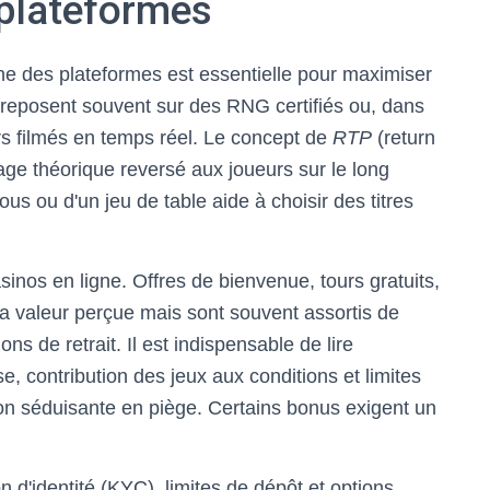
plateformes
e des plateformes est essentielle pour maximiser
x reposent souvent sur des RNG certifiés ou, dans
ers filmés en temps réel. Le concept de
RTP
(return
ntage théorique reversé aux joueurs sur le long
s ou d'un jeu de table aide à choisir des titres
sinos en ligne. Offres de bienvenue, tours gratuits,
 valeur perçue mais sont souvent assortis de
ns de retrait. Il est indispensable de lire
, contribution des jeux aux conditions et limites
n séduisante en piège. Certains bonus exigent un
n d'identité (KYC), limites de dépôt et options