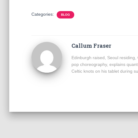
Categories:
BLOG
Callum Fraser
Edinburgh raised, Seoul residing,
pop choreography, explains quant
Celtic knots on his tablet during