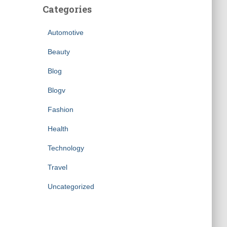
Categories
Automotive
Beauty
Blog
Blogv
Fashion
Health
Technology
Travel
Uncategorized