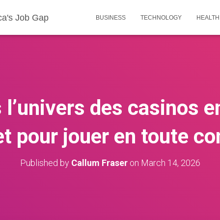
ca's Job Gap
BUSINESS
TECHNOLOGY
HEALTH
l’univers des casinos en
t pour jouer en toute co
Published by
Callum Fraser
on
March 14, 2026