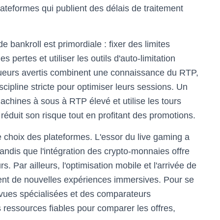
lateformes qui publient des délais de traitement
 bankroll est primordiale : fixer des limites
 pertes et utiliser les outils d'auto-limitation
joueurs avertis combinent une connaissance du RTP,
cipline stricte pour optimiser leurs sessions. Un
achines à sous à RTP élevé et utilise les tours
réduit son risque tout en profitant des promotions.
 choix des plateformes. L'essor du live gaming a
ndis que l'intégration des crypto-monnaies offre
s. Par ailleurs, l'optimisation mobile et l'arrivée de
tent de nouvelles expériences immersives. Pour se
 revues spécialisées et des comparateurs
 ressources fiables pour comparer les offres,