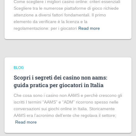
Come scegliere i migliori casino online: criteri essenziali
Scegliere tra le numerose piattaforme di gioco richiede
attenzione a diversi fattori fondamentali. Il primo
elemento da verificare è la licenza e la
regolamentazione: per i giocatori
Read more
BLOG
Scopri i segreti dei casino non aams:
guida pratica per giocatori in Italia
Che cosa sono i casino non AAMS e perché crescono gli
iscritti I termini “AAMS” e “ADM” ricorrono spesso nelle
conversazioni sui giochi online in Italia. Storicamente
AAMS era l’acronimo dell’ente che regolava il settore;
Read more