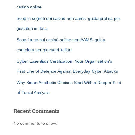
casino online
Scopri i segreti dei casino non aams: guida pratica per
giocatori in Italia
Scopri tutto sui casinò online non AAMS: guida
completa per giocatori italiani
Cyber Essentials Certification: Your Organisation’s
First Line of Defence Against Everyday Cyber Attacks
Why Smart Aesthetic Choices Start With a Deeper Kind
of Facial Analysis
Recent Comments
No comments to show.