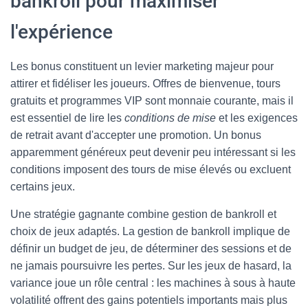
bankroll pour maximiser
l'expérience
Les bonus constituent un levier marketing majeur pour
attirer et fidéliser les joueurs. Offres de bienvenue, tours
gratuits et programmes VIP sont monnaie courante, mais il
est essentiel de lire les
conditions de mise
et les exigences
de retrait avant d'accepter une promotion. Un bonus
apparemment généreux peut devenir peu intéressant si les
conditions imposent des tours de mise élevés ou excluent
certains jeux.
Une stratégie gagnante combine gestion de bankroll et
choix de jeux adaptés. La gestion de bankroll implique de
définir un budget de jeu, de déterminer des sessions et de
ne jamais poursuivre les pertes. Sur les jeux de hasard, la
variance joue un rôle central : les machines à sous à haute
volatilité offrent des gains potentiels importants mais plus