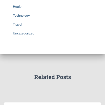
Health
Technology
Travel
Uncategorized
Related Posts