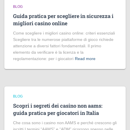
BLOG
Guida pratica per scegliere in sicurezza i
migliori casino online
Come scegliere i migliori casino online: criteri essenziali
Scegliere tra le numerose piattaforme di gioco richiede
attenzione a diversi fattori fondamentali. Il primo
elemento da verificare è la licenza e la
regolamentazione: per i giocatori
Read more
BLOG
Scopri i segreti dei casino non aams:
guida pratica per giocatori in Italia
Che cosa sono i casino non AAMS e perché crescono gli
iscritti I termini “AAMS” e “ADM” ricorrono spesso nelle