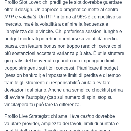
Profilo Slot Lover: chi predilige le slot dovrebbe guardare
oltre il design. Un approccio pragmatico mette al centro
RTP
e
volatilità
. Un RTP intorno al 96% è competitivo sul
mercato, ma è la volatilità a definire la frequenza e
l’ampiezza delle vincite. Chi preferisce sessioni lunghe e
budget moderati potrebbe orientarsi su volatilità medio-
bassa, con feature bonus non troppo rare; chi cerca colpi
più sostanziosi accetterà varianza più alta. È utile sfruttare
giri gratis del benvenuto quando non impongono limiti
troppo stringenti sui titoli concessi. Pianificare il budget
(session bankroll) e impostare limiti di perdita e di tempo
tramite gli strumenti di responsabilità aiuta a evitare
deviazioni dal piano. Anche una semplice checklist prima
di avviare l’autoplay (cap sul numero di spin, stop su
vincita/perdita) può fare la differenza.
Profilo Live Strategist: chi ama il
live casino
dovrebbe
valutare provider, ampiezza dei tavoli, limiti di puntata e
qualità della regia. Tavoli con croupier madrelingua,