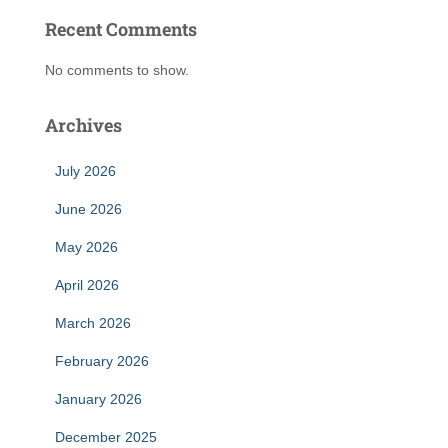
Recent Comments
No comments to show.
Archives
July 2026
June 2026
May 2026
April 2026
March 2026
February 2026
January 2026
December 2025