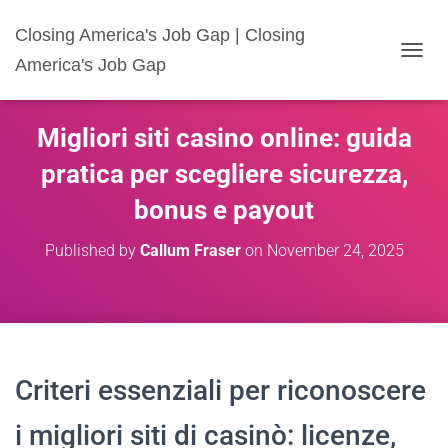
Closing America's Job Gap | Closing
America's Job Gap
T
O
G
G
Migliori siti casino online: guida
L
E
pratica per scegliere sicurezza,
N
A
bonus e payout
V
I
Published by
Callum Fraser
on
November 24, 2025
G
A
T
I
O
N
Criteri essenziali per riconoscere
i migliori siti di casinò: licenze,