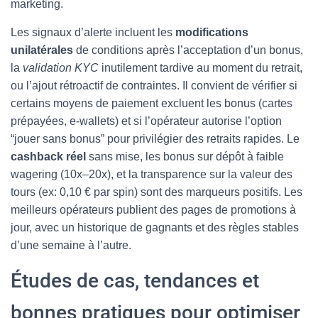
marketing.
Les signaux d’alerte incluent les
modifications
unilatérales
de conditions après l’acceptation d’un bonus,
la
validation KYC
inutilement tardive au moment du retrait,
ou l’ajout rétroactif de contraintes. Il convient de vérifier si
certains moyens de paiement excluent les bonus (cartes
prépayées, e-wallets) et si l’opérateur autorise l’option
“jouer sans bonus” pour privilégier des retraits rapides. Le
cashback réel
sans mise, les bonus sur dépôt à faible
wagering (10x–20x), et la transparence sur la valeur des
tours (ex: 0,10 € par spin) sont des marqueurs positifs. Les
meilleurs opérateurs publient des pages de promotions à
jour, avec un historique de gagnants et des règles stables
d’une semaine à l’autre.
Études de cas, tendances et
bonnes pratiques pour optimiser