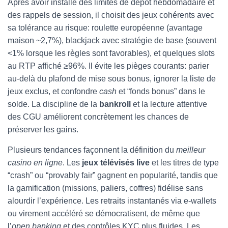
Après avoir installé des limites de dépôt hebdomadaire et
des rappels de session, il choisit des jeux cohérents avec
sa tolérance au risque: roulette européenne (avantage
maison ~2,7%), blackjack avec stratégie de base (souvent
<1% lorsque les règles sont favorables), et quelques slots
au RTP affiché ≥96%. Il évite les pièges courants: parier
au-delà du plafond de mise sous bonus, ignorer la liste de
jeux exclus, et confondre
cash
et “fonds bonus” dans le
solde. La discipline de la
bankroll
et la lecture attentive
des CGU améliorent concrètement les chances de
préserver les gains.
Plusieurs tendances façonnent la définition du
meilleur
casino en ligne
. Les
jeux télévisés live
et les titres de type
“crash” ou “provably fair” gagnent en popularité, tandis que
la gamification (missions, paliers, coffres) fidélise sans
alourdir l’expérience. Les retraits instantanés via e-wallets
ou virement accéléré se démocratisent, de même que
l’
open banking
et des contrôles KYC plus fluides. Les