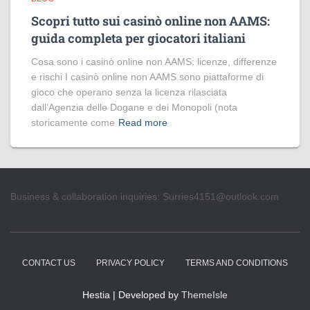
Scopri tutto sui casinò online non AAMS:
guida completa per giocatori italiani
Cosa sono i casinò online non AAMS: licenze, differenze
e rischi I casinò online non AAMS sono piattaforme di
gioco che operano senza la licenza rilasciata
dall’Agenzia delle Dogane e dei Monopoli (nota
storicamente come
Read more
Business & collaboration inquiries:
Surries4151@outlook.com
CONTACT US
PRIVACY POLICY
TERMS AND CONDITIONS
Hestia | Developed by
ThemeIsle