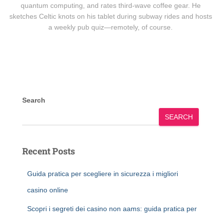
quantum computing, and rates third-wave coffee gear. He
sketches Celtic knots on his tablet during subway rides and hosts
a weekly pub quiz—remotely, of course.
Search
SEARCH
Recent Posts
Guida pratica per scegliere in sicurezza i migliori
casino online
Scopri i segreti dei casino non aams: guida pratica per