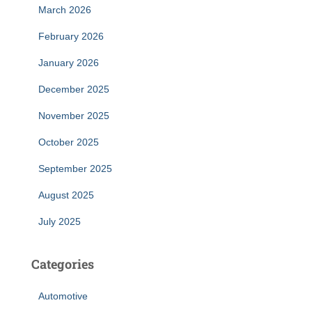
March 2026
February 2026
January 2026
December 2025
November 2025
October 2025
September 2025
August 2025
July 2025
Categories
Automotive