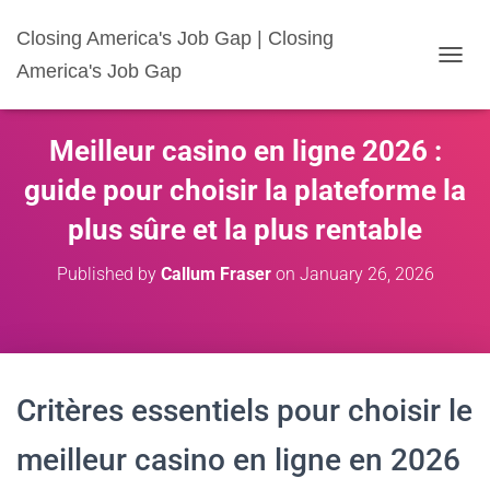
Closing America's Job Gap | Closing
America's Job Gap
T
O
G
G
Meilleur casino en ligne 2026 :
L
E
guide pour choisir la plateforme la
N
A
plus sûre et la plus rentable
V
I
Published by
Callum Fraser
on
January 26, 2026
G
A
T
I
O
N
Critères essentiels pour choisir le
meilleur casino en ligne en 2026