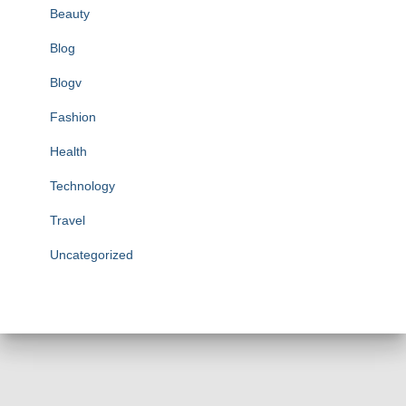
Beauty
Blog
Blogv
Fashion
Health
Technology
Travel
Uncategorized