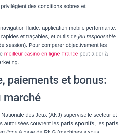
privilégient des conditions sobres et
: navigation fluide, application mobile performante,
 rapides et traçables, et outils de
jeu responsable
 de session). Pour comparer objectivement les
ue
meilleur casino en ligne France
peut aider à
arketing.
e, paiements et bonus:
u marché
té Nationale des Jeux (ANJ) supervise le secteur et
es autorisées couvrent les
paris sportifs
, les
paris
en ligne
à base de RNG (machines à sous,