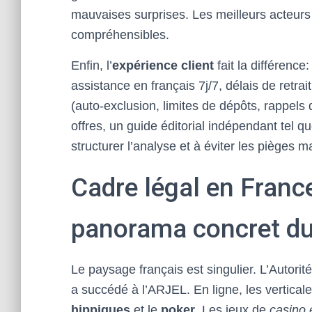
mauvaises surprises. Les meilleurs acteurs 
compréhensibles.
Enfin, l’
expérience client
fait la différence
assistance en français 7j/7, délais de retrait
(auto-exclusion, limites de dépôts, rappels
offres, un guide éditorial indépendant tel q
structurer l’analyse et à éviter les pièges m
Cadre légal en Franc
panorama concret d
Le paysage français est singulier. L’Autori
a succédé à l’ARJEL. En ligne, les vertical
hippiques
et le
poker
. Les jeux de
casino 