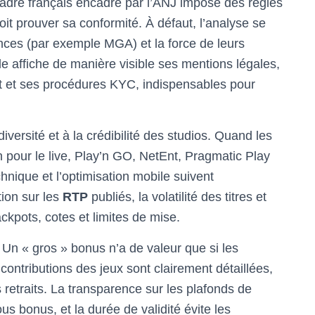
cadre français encadré par l’ANJ impose des règles
doit prouver sa conformité. À défaut, l’analyse se
cences (par exemple MGA) et la force de leurs
e affiche de manière visible ses mentions légales,
ent et ses procédures KYC, indispensables pour
iversité et à la crédibilité des studios. Quand les
 pour le live, Play’n GO, NetEnt, Pragmatic Play
chnique et l’optimisation mobile suivent
tion sur les
RTP
publiés, la volatilité des titres et
jackpots, cotes et limites de mise.
 Un « gros » bonus n’a de valeur que si les
s contributions des jeux sont clairement détaillées,
 retraits. La transparence sur les plafonds de
us bonus, et la durée de validité évite les