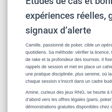
Études de cas et bon
expériences réelles, 
signaux d’alerte
Camille, passionné de poker, cible un opér
quotidiens. Sa méthode: vérifier la licence, 
de rake et la profondeur des tournois. Il fi
rappels de session et met en place un cahie
une pratique disciplinée, plus sereine, où 
chaque session s’inscrit dans un cadre budg
Amine, curieux des jeux RNG, se heurte à la
d’abord vers les offres légales (paris, pok
démonstrations gratuites disponibles chez 