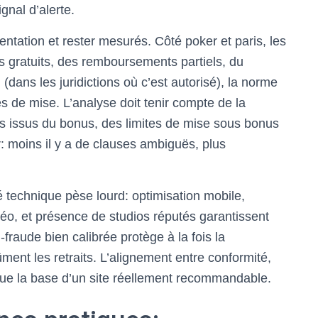
ignal d’alerte.
entation et rester mesurés. Côté poker et paris, les
is gratuits, des remboursements partiels, du
dans les juridictions où c’est autorisé), la norme
 de mise. L’analyse doit tenir compte de la
ns issus du bonus, des limites de mise sous bonus
r: moins il y a de clauses ambiguës, plus
é technique pèse lourd: optimisation mobile,
vidéo, et présence de studios réputés garantissent
fraude bien calibrée protège à la fois la
ment les retraits. L’alignement entre conformité,
ue la base d’un site réellement recommandable.