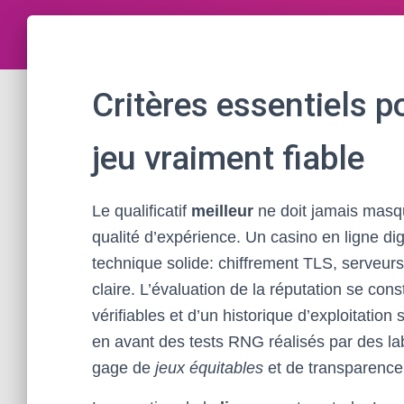
Critères essentiels p
jeu vraiment fiable
Le qualificatif
meilleur
ne doit jamais masque
qualité d’expérience. Un casino en ligne d
technique solide: chiffrement TLS, serveurs 
claire. L’évaluation de la réputation se cons
vérifiables et d’un historique d’exploitatio
en avant des tests RNG réalisés par des l
gage de
jeux équitables
et de transparence