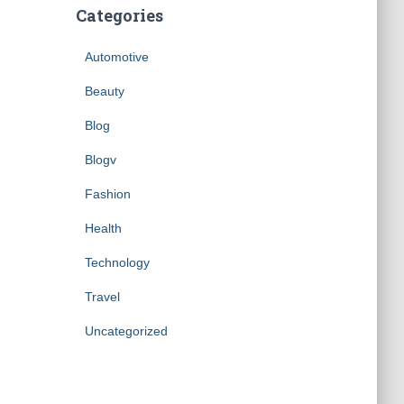
Categories
Automotive
Beauty
Blog
Blogv
Fashion
Health
Technology
Travel
Uncategorized