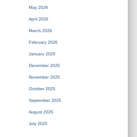
May 2026
April 2026
March 2026
February 2026
January 2026
December 2025
November 2025
October 2025
September 2025
August 2025
July 2025