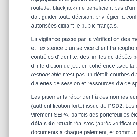
roulette, blackjack) ne bénéficient pas d’u
doit guider toute décision: privilégier la con
autorisées ciblant le public français.
La vigilance passe par la vérification des 
et l’existence d’un service client francoph
contrôles d’identité, des limites de dépôts 
d’interdiction de jeu, en cohérence avec la 
responsable
n’est pas un détail: courbes d’
d’alertes de session et ressources d’aide s
Les paiements répondent à des normes eu
(authentification forte) issue de PSD2. Les
virement SEPA, parfois des portefeuilles él
délais de retrait
réalistes (après vérificat
documents à chaque paiement, et communiqu