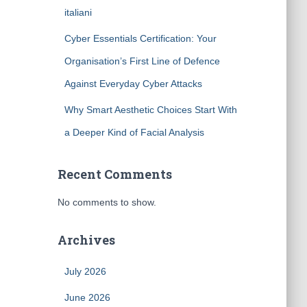
italiani
Cyber Essentials Certification: Your
Organisation’s First Line of Defence
Against Everyday Cyber Attacks
Why Smart Aesthetic Choices Start With
a Deeper Kind of Facial Analysis
Recent Comments
No comments to show.
Archives
July 2026
June 2026