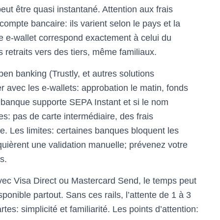
peut être quasi instantané. Attention aux frais
compte bancaire: ils varient selon le pays et la
 e-wallet correspond exactement à celui du
 retraits vers des tiers, même familiaux.
en banking (Trustly, et autres solutions
r avec les e-wallets: approbation le matin, fonds
e banque supporte SEPA Instant et si le nom
es: pas de carte intermédiaire, des frais
te. Les limites: certaines banques bloquent les
quièrent une validation manuelle; prévenez votre
s.
Avec Visa Direct ou Mastercard Send, le temps peut
onible partout. Sans ces rails, l’attente de 1 à 3
tes: simplicité et familiarité. Les points d’attention: