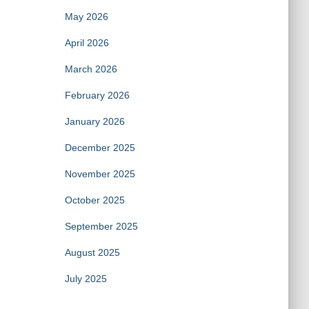
May 2026
April 2026
March 2026
February 2026
January 2026
December 2025
November 2025
October 2025
September 2025
August 2025
July 2025