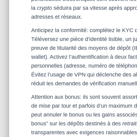
la
crypto
séduira par sa vitesse après appro
adresses et réseaux.
Anticipez la conformité: complétez le KYC d
Téléversez une pièce d’identité lisible, un ju
preuve de titularité des moyens de dépôt (
wallet). Activez l’authentification à deux f
personnelles (adresse, numéro de téléphon
Évitez l’usage de VPN qui déclenche des a
réduit les demandes de vérification manuelle 
Attention aux bonus: ils sont souvent assor
de mise par tour et parfois d’un maximum de 
peut annuler le bonus ou les gains associés. S
bonus” sur les dépôts destinés à des
retrai
transparentes avec exigences raisonnables. 