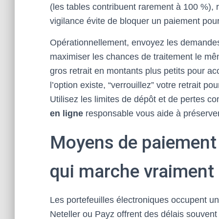
(les tables contribuent rarement à 100 %), re
vigilance évite de bloquer un paiement po
Opérationnellement, envoyez les demandes t
maximiser les chances de traitement le mêm
gros retrait en montants plus petits pour acc
l’option existe, “verrouillez” votre retrait po
Utilisez les limites de dépôt et de pertes 
en ligne
responsable vous aide à préserver 
Moyens de paiement 
qui marche vraiment p
Les portefeuilles électroniques occupent u
Neteller ou Payz offrent des délais souvent 