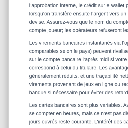
l’approbation interne, le crédit sur e-wallet 
lorsqu’on transfère ensuite l’argent vers un 
devise. Assurez-vous que le nom du compte
compte joueur; les opérateurs refuseront les
Les virements bancaires instantanés via l’op
comparables selon le pays) peuvent rivalise
sur le compte bancaire l’après‑midi si votr
correspond à celui du titulaire. Les avantag
généralement réduits, et une traçabilité net
virements provenant de jeux en ligne ou re
banque si nécessaire pour éviter des retard
Les cartes bancaires sont plus variables. 
se compter en heures, mais ce n’est pas disp
jours ouvrés reste courante. L’intérêt des car