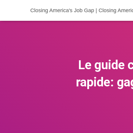
Closing America's Job Gap | Closing Ameri
Le guide c
rapide: ga