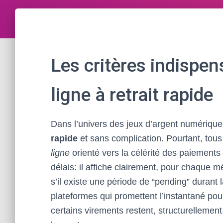
Les critères indispe
ligne à retrait rapide
Dans l’univers des jeux d’argent numérique
rapide
et sans complication. Pourtant, tous 
ligne
orienté vers la célérité des paiements
délais: il affiche clairement, pour chaque 
s’il existe une période de “pending” durant 
plateformes qui promettent l’instantané pou
certains virements restent, structurellement