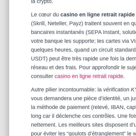
la crypto.
Le cœur du
casino en ligne retrait rapide
(Skrill, Neteller, Payz) traitent souvent en
bancaires instantanés (SEPA Instant, solut
votre banque les supporte; les cartes via V
quelques heures, quand un circuit standard
USDT) peut être très rapide une fois la d
réseau et des frais. Pour approfondir le su
consulter
casino en ligne retrait rapide
.
Autre pilier incontournable: la
vérification 
vous demandera une pièce d’identité, un just
la méthode de paiement (relevé, IBAN, captu
long car il déclenche ces contrôles. Une foi
nettement. Les meilleurs sites disposent d’
pour éviter les “goulots d’étranglement” le