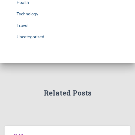
Health
Technology
Travel
Uncategorized
Related Posts