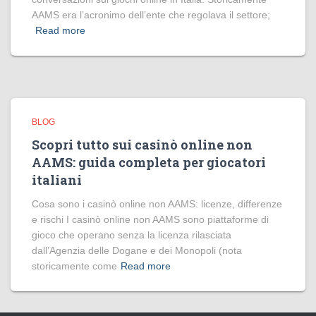
AAMS era l’acronimo dell’ente che regolava il settore;
Read more
BLOG
Scopri tutto sui casinò online non
AAMS: guida completa per giocatori
italiani
Cosa sono i casinò online non AAMS: licenze, differenze
e rischi I casinò online non AAMS sono piattaforme di
gioco che operano senza la licenza rilasciata
dall’Agenzia delle Dogane e dei Monopoli (nota
storicamente come
Read more