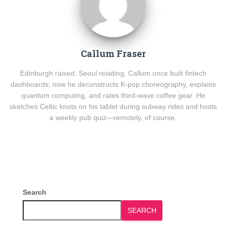
Callum Fraser
Edinburgh raised, Seoul residing, Callum once built fintech
dashboards; now he deconstructs K-pop choreography, explains
quantum computing, and rates third-wave coffee gear. He
sketches Celtic knots on his tablet during subway rides and hosts
a weekly pub quiz—remotely, of course.
Search
SEARCH