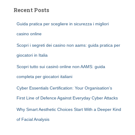
Recent Posts
Guida pratica per scegliere in sicurezza i migliori
casino online
Scopri i segreti dei casino non aams: guida pratica per
giocatori in Italia
Scopri tutto sui casinò online non AAMS: guida
completa per giocatori italiani
Cyber Essentials Certification: Your Organisation’s
First Line of Defence Against Everyday Cyber Attacks
Why Smart Aesthetic Choices Start With a Deeper Kind
of Facial Analysis