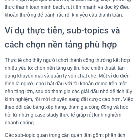
thức thanh toán minh bạch, rút tiền nhanh và đọc kỹ điều
khoản thưởng để tránh rắc rối khi yêu cầu thanh toán.
Ví dụ thực tiễn, sub-topics và
cách chọn nền tảng phù hợp
Thực tế cho thấy người chơi thành công thường kết hợp
nhiều yếu tố: chọn nền tảng uy tín, học chiến thuật, tận
dụng khuyến mãi và quản lý vốn chặt chẽ. Một ví dụ điển
hình là người chơi bắt đầu với tài khoản demo trên một
nền tảng lớn, sau đó tham gia các giải đấu nhỏ để tích lũy
kinh nghiệm, rồi mới chuyển sang đặt cược cao hơn. Việc
theo dõi các bảng xếp hạng, tham gia cộng đồng và học
hỏi từ những case study thực tế giúp rút kinh nghiệm
nhanh chóng.
Các sub-topic quan trọng cần quan tâm gồm: phân tích