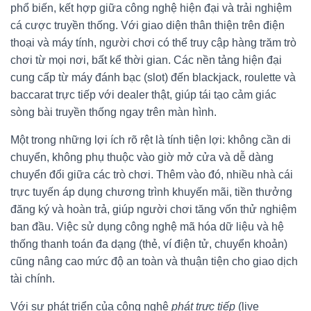
phổ biến, kết hợp giữa công nghệ hiện đại và trải nghiệm
cá cược truyền thống. Với giao diện thân thiện trên điện
thoại và máy tính, người chơi có thể truy cập hàng trăm trò
chơi từ mọi nơi, bất kể thời gian. Các nền tảng hiện đại
cung cấp từ máy đánh bạc (slot) đến blackjack, roulette và
baccarat trực tiếp với dealer thật, giúp tái tạo cảm giác
sòng bài truyền thống ngay trên màn hình.
Một trong những lợi ích rõ rệt là tính tiện lợi: không cần di
chuyển, không phụ thuộc vào giờ mở cửa và dễ dàng
chuyển đổi giữa các trò chơi. Thêm vào đó, nhiều nhà cái
trực tuyến áp dụng chương trình khuyến mãi, tiền thưởng
đăng ký và hoàn trả, giúp người chơi tăng vốn thử nghiệm
ban đầu. Việc sử dụng công nghệ mã hóa dữ liệu và hệ
thống thanh toán đa dạng (thẻ, ví điện tử, chuyển khoản)
cũng nâng cao mức độ an toàn và thuận tiện cho giao dịch
tài chính.
Với sự phát triển của công nghệ
phát trực tiếp
(live