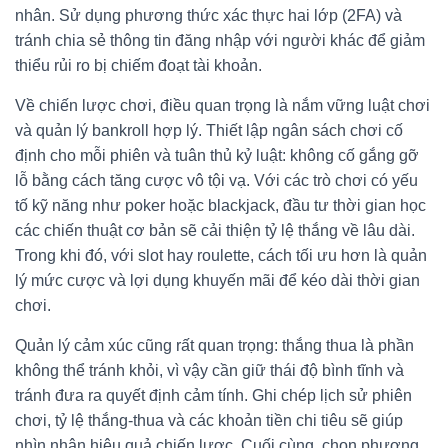
nhân. Sử dụng phương thức xác thực hai lớp (2FA) và
tránh chia sẻ thông tin đăng nhập với người khác để giảm
thiểu rủi ro bị chiếm đoạt tài khoản.
Về chiến lược chơi, điều quan trọng là nắm vững luật chơi
và quản lý bankroll hợp lý. Thiết lập ngân sách chơi cố
định cho mỗi phiên và tuân thủ kỷ luật: không cố gắng gỡ
lỗ bằng cách tăng cược vô tội vạ. Với các trò chơi có yếu
tố kỹ năng như poker hoặc blackjack, đầu tư thời gian học
các chiến thuật cơ bản sẽ cải thiện tỷ lệ thắng về lâu dài.
Trong khi đó, với slot hay roulette, cách tối ưu hơn là quản
lý mức cược và lợi dụng khuyến mãi để kéo dài thời gian
chơi.
Quản lý cảm xúc cũng rất quan trọng: thắng thua là phần
không thể tránh khỏi, vì vậy cần giữ thái độ bình tĩnh và
tránh đưa ra quyết định cảm tính. Ghi chép lịch sử phiên
chơi, tỷ lệ thắng-thua và các khoản tiền chi tiêu sẽ giúp
nhìn nhận hiệu quả chiến lược. Cuối cùng, chọn phương