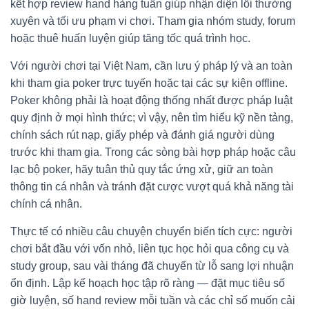
kết hợp review hand hàng tuần giúp nhận diện lỗi thường
xuyên và tối ưu phạm vi chơi. Tham gia nhóm study, forum
hoặc thuê huấn luyện giúp tăng tốc quá trình học.
Với người chơi tại Việt Nam, cần lưu ý pháp lý và an toàn
khi tham gia poker trực tuyến hoặc tại các sự kiện offline.
Poker không phải là hoạt động thống nhất được pháp luật
quy định ở mọi hình thức; vì vậy, nên tìm hiểu kỹ nền tảng,
chính sách rút nạp, giấy phép và đánh giá người dùng
trước khi tham gia. Trong các sòng bài hợp pháp hoặc câu
lạc bộ poker, hãy tuân thủ quy tắc ứng xử, giữ an toàn
thông tin cá nhân và tránh đặt cược vượt quá khả năng tài
chính cá nhân.
Thực tế có nhiều câu chuyện chuyển biến tích cực: người
chơi bắt đầu với vốn nhỏ, liên tục học hỏi qua công cụ và
study group, sau vài tháng đã chuyển từ lỗ sang lợi nhuận
ổn định. Lập kế hoạch học tập rõ ràng — đặt mục tiêu số
giờ luyện, số hand review mỗi tuần và các chỉ số muốn cải