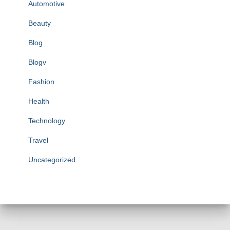
Automotive
Beauty
Blog
Blogv
Fashion
Health
Technology
Travel
Uncategorized