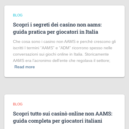
BLOG
Scopri i segreti dei casino non aams:
guida pratica per giocatori in Italia
Che cosa sono i casino non AAMS e perché crescono gli
iscritti I termini “AAMS” e “ADM” ricorrono spesso nelle
conversazioni sui giochi online in Italia. Storicamente
AAMS era l’acronimo dell’ente che regolava il settore;
Read more
BLOG
Scopri tutto sui casinò online non AAMS:
guida completa per giocatori italiani