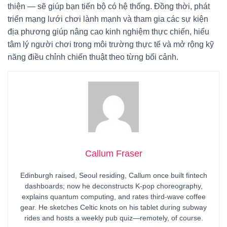
thiện — sẽ giúp bạn tiến bộ có hệ thống. Đồng thời, phát
triển mạng lưới chơi lành mạnh và tham gia các sự kiện
địa phương giúp nâng cao kinh nghiệm thực chiến, hiểu
tâm lý người chơi trong môi trường thực tế và mở rộng kỹ
năng điều chỉnh chiến thuật theo từng bối cảnh.
Callum Fraser
Edinburgh raised, Seoul residing, Callum once built fintech
dashboards; now he deconstructs K-pop choreography,
explains quantum computing, and rates third-wave coffee
gear. He sketches Celtic knots on his tablet during subway
rides and hosts a weekly pub quiz—remotely, of course.