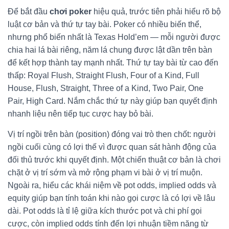
Để bắt đầu
chơi poker
hiệu quả, trước tiên phải hiểu rõ bộ
luật cơ bản và thứ tự tay bài. Poker có nhiều biến thể,
nhưng phổ biến nhất là Texas Hold’em — mỗi người được
chia hai lá bài riêng, năm lá chung được lật dần trên bàn
để kết hợp thành tay mạnh nhất. Thứ tự tay bài từ cao đến
thấp: Royal Flush, Straight Flush, Four of a Kind, Full
House, Flush, Straight, Three of a Kind, Two Pair, One
Pair, High Card. Nắm chắc thứ tự này giúp bạn quyết định
nhanh liệu nên tiếp tục cược hay bỏ bài.
Vị trí ngồi trên bàn (position) đóng vai trò then chốt: người
ngồi cuối cùng có lợi thế vì được quan sát hành động của
đối thủ trước khi quyết định. Một chiến thuật cơ bản là chơi
chặt ở vị trí sớm và mở rộng phạm vi bài ở vị trí muộn.
Ngoài ra, hiểu các khái niệm về pot odds, implied odds và
equity giúp bạn tính toán khi nào gọi cược là có lợi về lâu
dài. Pot odds là tỉ lệ giữa kích thước pot và chi phí gọi
cược, còn implied odds tính đến lợi nhuận tiềm năng từ