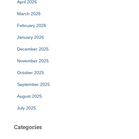
April 2026
March 2026
February 2026
January 2026
December 2025
November 2025
October 2025
September 2025
August 2025
July 2025
Categories