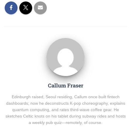
Callum Fraser
Edinburgh raised, Seoul residing, Callum once built fintech
dashboards; now he deconstructs K-pop choreography, explains
quantum computing, and rates third-wave coffee gear. He
sketches Celtic knots on his tablet during subway rides and hosts
a weekly pub quiz—remotely, of course.