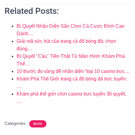
Related Posts:
Bí Quyết Nhận Diện Sân Chơi Cá Cược Đỉnh Cao
Dành…
Giải mã sức hút của trang cá độ bóng đá: chọn
đúng…
Bí Quyết "Câu" Tiền Thật Từ Màn Hình: Khám Phá
Thế…
10 thước đo vàng để nhận diện “top 10 casino trực…
Khám Phá Thế Giới trang cá độ bóng đá trực tuyến:
…
Khám phá thế giới chơi casino trực tuyến: Bí quyết,
…
Categories:
BLOG