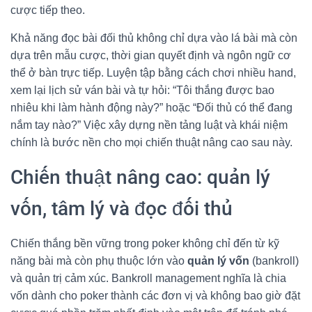
cược tiếp theo.
Khả năng đọc bài đối thủ không chỉ dựa vào lá bài mà còn
dựa trên mẫu cược, thời gian quyết định và ngôn ngữ cơ
thể ở bàn trực tiếp. Luyện tập bằng cách chơi nhiều hand,
xem lại lịch sử ván bài và tự hỏi: “Tôi thắng được bao
nhiêu khi làm hành động này?” hoặc “Đối thủ có thể đang
nắm tay nào?” Việc xây dựng nền tảng luật và khái niệm
chính là bước nền cho mọi chiến thuật nâng cao sau này.
Chiến thuật nâng cao: quản lý
vốn, tâm lý và đọc đối thủ
Chiến thắng bền vững trong poker không chỉ đến từ kỹ
năng bài mà còn phụ thuộc lớn vào
quản lý vốn
(bankroll)
và quản trị cảm xúc. Bankroll management nghĩa là chia
vốn dành cho poker thành các đơn vị và không bao giờ đặt