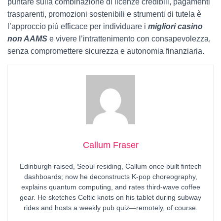
puntare sulla combinazione di licenze credibili, pagamenti
trasparenti, promozioni sostenibili e strumenti di tutela è
l’approccio più efficace per individuare i
migliori casino
non AAMS
e vivere l’intrattenimento con consapevolezza,
senza compromettere sicurezza e autonomia finanziaria.
Callum Fraser
Edinburgh raised, Seoul residing, Callum once built fintech
dashboards; now he deconstructs K-pop choreography,
explains quantum computing, and rates third-wave coffee
gear. He sketches Celtic knots on his tablet during subway
rides and hosts a weekly pub quiz—remotely, of course.