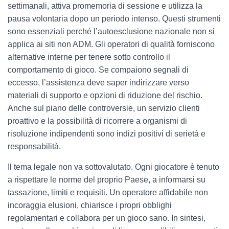
settimanali, attiva promemoria di sessione e utilizza la
pausa volontaria dopo un periodo intenso. Questi strumenti
sono essenziali perché l’autoesclusione nazionale non si
applica ai siti non ADM. Gli operatori di qualità forniscono
alternative interne per tenere sotto controllo il
comportamento di gioco. Se compaiono segnali di
eccesso, l’assistenza deve saper indirizzare verso
materiali di supporto e opzioni di riduzione del rischio.
Anche sul piano delle controversie, un servizio clienti
proattivo e la possibilità di ricorrere a organismi di
risoluzione indipendenti sono indizi positivi di serietà e
responsabilità.
Il tema legale non va sottovalutato. Ogni giocatore è tenuto
a rispettare le norme del proprio Paese, a informarsi su
tassazione, limiti e requisiti. Un operatore affidabile non
incoraggia elusioni, chiarisce i propri obblighi
regolamentari e collabora per un gioco sano. In sintesi,