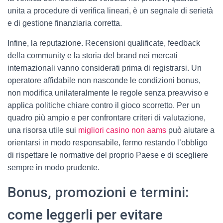
unita a procedure di verifica lineari, è un segnale di serietà
e di gestione finanziaria corretta.
Infine, la reputazione. Recensioni qualificate, feedback
della community e la storia del brand nei mercati
internazionali vanno considerati prima di registrarsi. Un
operatore affidabile non nasconde le condizioni bonus,
non modifica unilateralmente le regole senza preavviso e
applica politiche chiare contro il gioco scorretto. Per un
quadro più ampio e per confrontare criteri di valutazione,
una risorsa utile sui
migliori casino non aams
può aiutare a
orientarsi in modo responsabile, fermo restando l’obbligo
di rispettare le normative del proprio Paese e di scegliere
sempre in modo prudente.
Bonus, promozioni e termini:
come leggerli per evitare