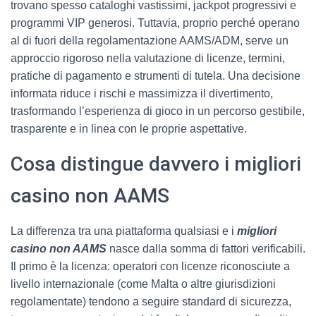
trovano spesso cataloghi vastissimi, jackpot progressivi e
programmi VIP generosi. Tuttavia, proprio perché operano
al di fuori della regolamentazione AAMS/ADM, serve un
approccio rigoroso nella valutazione di licenze, termini,
pratiche di pagamento e strumenti di tutela. Una decisione
informata riduce i rischi e massimizza il divertimento,
trasformando l’esperienza di gioco in un percorso gestibile,
trasparente e in linea con le proprie aspettative.
Cosa distingue davvero i migliori
casino non AAMS
La differenza tra una piattaforma qualsiasi e i
migliori
casino non AAMS
nasce dalla somma di fattori verificabili.
Il primo è la licenza: operatori con licenze riconosciute a
livello internazionale (come Malta o altre giurisdizioni
regolamentate) tendono a seguire standard di sicurezza,