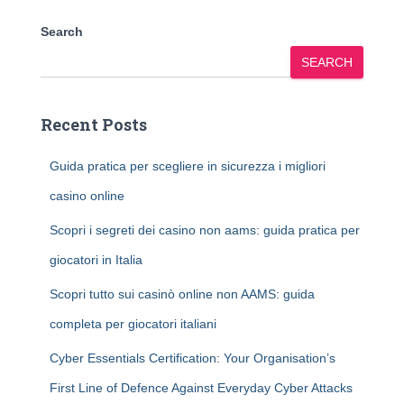
Search
SEARCH
Recent Posts
Guida pratica per scegliere in sicurezza i migliori
casino online
Scopri i segreti dei casino non aams: guida pratica per
giocatori in Italia
Scopri tutto sui casinò online non AAMS: guida
completa per giocatori italiani
Cyber Essentials Certification: Your Organisation’s
First Line of Defence Against Everyday Cyber Attacks