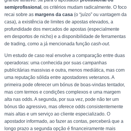
semiprofissional
, os critérios mudam radicalmente. O foco
recai sobre as
margens da casa
(o “juízo” ou vantagem da
casa), a existência de limites de apostas elevados, a
profundidade dos mercados de apostas (especialmente
em desportos de nicho) e a disponibilidade de ferramentas
de trading, como a já mencionada função
cash-out
.
Um estudo de caso real envolve a comparação entre duas
operadoras: uma conhecida por suas campanhas
publicitárias massivas e outra, menos mediática, mas com
uma reputação sólida entre apostadores veteranos. A
primeira pode oferecer um bónus de boas-vindas tentador,
mas com termos e condições complexos e uma margem
alta nas odds. A segunda, por sua vez, pode não ter um
bónus tão agressivo, mas oferece odds consistentemente
mais altas e um serviço ao cliente especializado. O
apostador informado, ao fazer as contas, perceberá que a
longo prazo a segunda opção é financeiramente mais