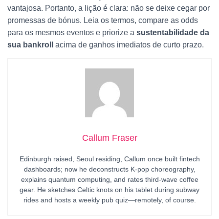
vantajosa. Portanto, a lição é clara: não se deixe cegar por
promessas de bónus. Leia os termos, compare as odds
para os mesmos eventos e priorize a
sustentabilidade da
sua bankroll
acima de ganhos imediatos de curto prazo.
Callum Fraser
Edinburgh raised, Seoul residing, Callum once built fintech
dashboards; now he deconstructs K-pop choreography,
explains quantum computing, and rates third-wave coffee
gear. He sketches Celtic knots on his tablet during subway
rides and hosts a weekly pub quiz—remotely, of course.