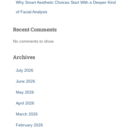
Why Smart Aesthetic Choices Start With a Deeper Kind
of Facial Analysis
Recent Comments
No comments to show.
Archives
July 2026
June 2026
May 2026
April 2026
March 2026
February 2026