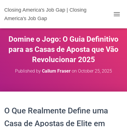
Closing America's Job Gap | Closing
America's Job Gap
T
O
G
G
Domine o Jogo: O Guia Definitivo
L
E
para as Casas de Aposta que Vão
N
A
Revolucionar 2025
V
I
Published by
Callum Fraser
on
October 25, 2025
G
A
T
I
O
N
O Que Realmente Define uma
Casa de Apostas de Elite em