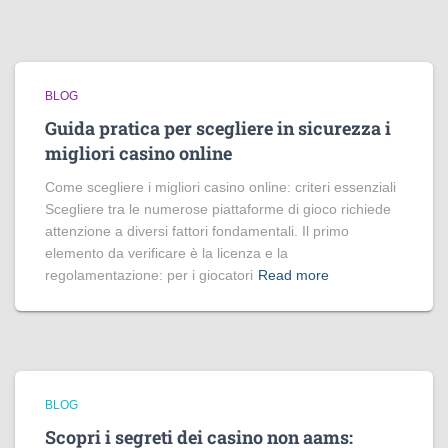
BLOG
Guida pratica per scegliere in sicurezza i
migliori casino online
Come scegliere i migliori casino online: criteri essenziali
Scegliere tra le numerose piattaforme di gioco richiede
attenzione a diversi fattori fondamentali. Il primo
elemento da verificare è la licenza e la
regolamentazione: per i giocatori
Read more
BLOG
Scopri i segreti dei casino non aams: