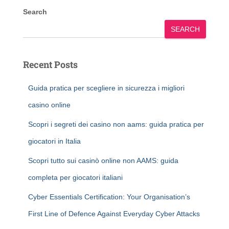
Search
SEARCH
Recent Posts
Guida pratica per scegliere in sicurezza i migliori
casino online
Scopri i segreti dei casino non aams: guida pratica per
giocatori in Italia
Scopri tutto sui casinò online non AAMS: guida
completa per giocatori italiani
Cyber Essentials Certification: Your Organisation’s
First Line of Defence Against Everyday Cyber Attacks