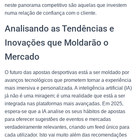
neste panorama competitivo são aquelas que investem
numa relação de confiança com o cliente.
Analisando as Tendências e
Inovações que Moldarão o
Mercado
O futuro das apostas desportivas está a ser moldado por
avanços tecnológicos que prometem tornar a experiência
mais imersiva e personalizada. A inteligência artificial (IA)
já não é uma miragem; é uma realidade que está a ser
integrada nas plataformas mais avançadas. Em 2025,
espera-se que a IA analise os seus hábitos de apostas
para oferecer sugestões de eventos e mercadas
verdadeiramente relevantes, criando um feed único para
cada utilizador. Isto vai muito além das recomendações