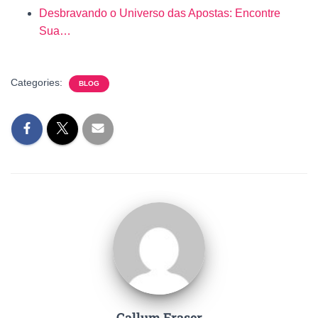
Desbravando o Universo das Apostas: Encontre
Sua…
Categories:
BLOG
Callum Fraser