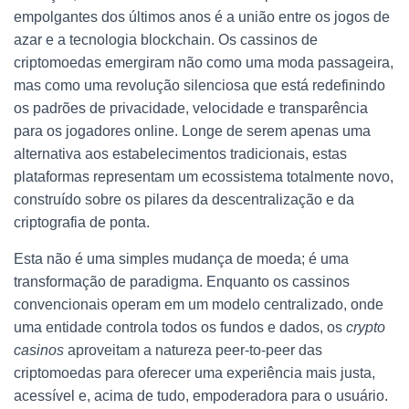
empolgantes dos últimos anos é a união entre os jogos de
azar e a tecnologia blockchain. Os cassinos de
criptomoedas emergiram não como uma moda passageira,
mas como uma revolução silenciosa que está redefinindo
os padrões de privacidade, velocidade e transparência
para os jogadores online. Longe de serem apenas uma
alternativa aos estabelecimentos tradicionais, estas
plataformas representam um ecossistema totalmente novo,
construído sobre os pilares da descentralização e da
criptografia de ponta.
Esta não é uma simples mudança de moeda; é uma
transformação de paradigma. Enquanto os cassinos
convencionais operam em um modelo centralizado, onde
uma entidade controla todos os fundos e dados, os
crypto
casinos
aproveitam a natureza peer-to-peer das
criptomoedas para oferecer uma experiência mais justa,
acessível e, acima de tudo, empoderadora para o usuário.