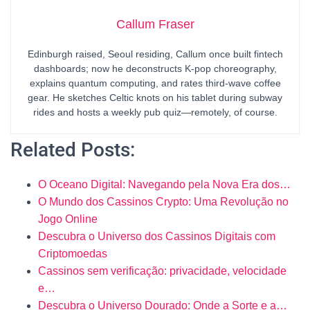
Callum Fraser
Edinburgh raised, Seoul residing, Callum once built fintech
dashboards; now he deconstructs K-pop choreography,
explains quantum computing, and rates third-wave coffee
gear. He sketches Celtic knots on his tablet during subway
rides and hosts a weekly pub quiz—remotely, of course.
Related Posts:
O Oceano Digital: Navegando pela Nova Era dos…
O Mundo dos Cassinos Crypto: Uma Revolução no
Jogo Online
Descubra o Universo dos Cassinos Digitais com
Criptomoedas
Cassinos sem verificação: privacidade, velocidade
e…
Descubra o Universo Dourado: Onde a Sorte e a…