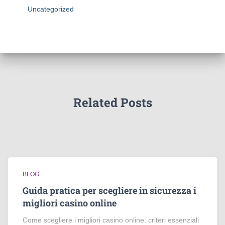
Uncategorized
Related Posts
BLOG
Guida pratica per scegliere in sicurezza i
migliori casino online
Come scegliere i migliori casino online: criteri essenziali