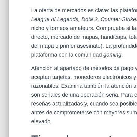
La oferta de mercados es clave: las plataf
League of Legends, Dota 2, Counter-Strike:
nicho y torneos amateurs. Comprueba si la
directo, mercado de mapas, handicaps, tot
del mapa o primer asesinato). La profundi
plataforma con la comunidad
gaming
.
Atención al apartado de métodos de pago y 
aceptan tarjetas, monederos electrónicos y
razonables. Examina también la atención al 
son señales de una operación seria. Para 
reseñas actualizadas y, cuando sea posibl
antes de comprometerse con mayores sumas
elevado.