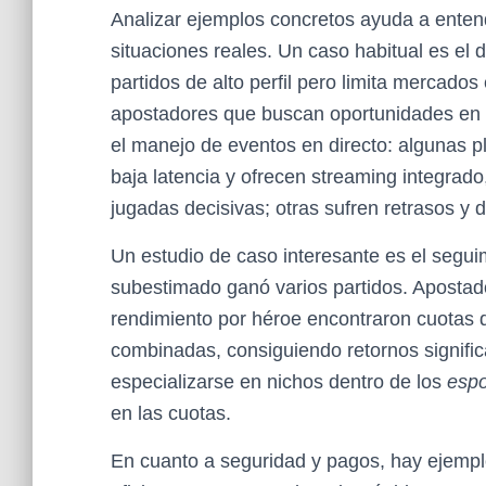
Analizar ejemplos concretos ayuda a ente
situaciones reales. Un caso habitual es el
partidos de alto perfil pero limita mercado
apostadores que buscan oportunidades en l
el manejo de eventos en directo: algunas p
baja latencia y ofrecen streaming integrad
jugadas decisivas; otras sufren retrasos y 
Un estudio de caso interesante es el segu
subestimado ganó varios partidos. Apostad
rendimiento por héroe encontraron cuotas
combinadas, consiguiendo retornos signific
especializarse en nichos dentro de los
espo
en las cuotas.
En cuanto a seguridad y pagos, hay ejempl