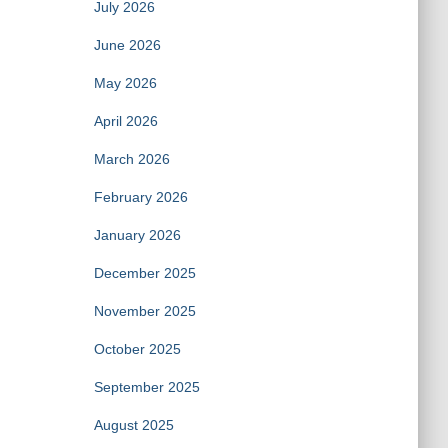
July 2026
June 2026
May 2026
April 2026
March 2026
February 2026
January 2026
December 2025
November 2025
October 2025
September 2025
August 2025