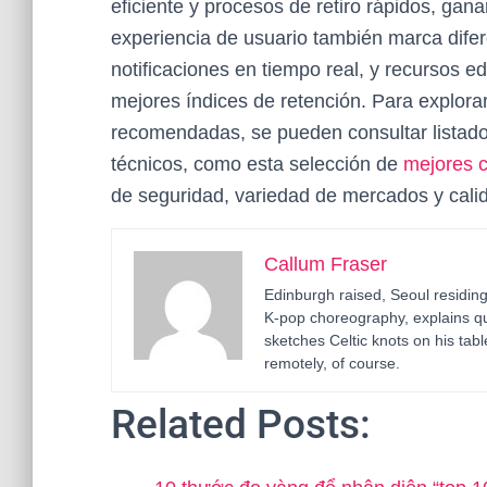
eficiente y procesos de retiro rápidos, gan
experiencia de usuario también marca difer
notificaciones en tiempo real, y recursos e
mejores índices de retención. Para explora
recomendadas, se pueden consultar listado
técnicos, como esta selección de
mejores 
de seguridad, variedad de mercados y calid
Callum Fraser
Edinburgh raised, Seoul residin
K-pop choreography, explains q
sketches Celtic knots on his ta
remotely, of course.
Related Posts: