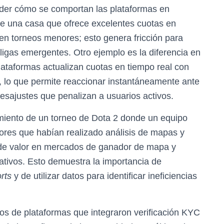
nder cómo se comportan las plataformas en
 de una casa que ofrece excelentes cuotas en
s en torneos menores; esto genera fricción para
igas emergentes. Otro ejemplo es la diferencia en
lataformas actualizan cuotas en tiempo real con
o, lo que permite reaccionar instantáneamente ante
desajustes que penalizan a usuarios activos.
imiento de un torneo de Dota 2 donde un equipo
ores que habían realizado análisis de mapas y
 de valor en mercados de ganador de mapa y
ativos. Esto demuestra la importancia de
rts
y de utilizar datos para identificar ineficiencias
os de plataformas que integraron verificación KYC