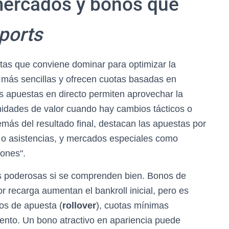
mercados y bonos que
ports
stas que conviene dominar para optimizar la
s más sencillas y ofrecen cuotas basadas en
as apuestas en directo permiten aprovechar la
nidades de valor cuando hay cambios tácticos o
más del resultado final, destacan las apuestas por
o asistencias, y mercados especiales como
iones".
s poderosas si se comprenden bien. Bonos de
r recarga aumentan el bankroll inicial, pero es
tos de apuesta (
rollover
), cuotas mínimas
vento. Un bono atractivo en apariencia puede