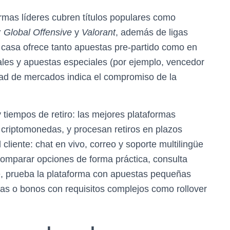
ormas líderes cubren títulos populares como
 Global Offensive
y
Valorant
, además de ligas
 casa ofrece tanto apuestas pre-partido como en
ales y apuestas especiales (por ejemplo, vencedor
dad de mercados indica el compromiso de la
tiempos de retiro: las mejores plataformas
 criptomonedas, y procesan retiros en plazos
cliente: chat en vivo, correo y soporte multilingüe
comparar opciones de forma práctica, consulta
e, prueba la plataforma con apuestas pequeñas
 o bonos con requisitos complejos como rollover