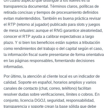
Un cuarto aspecto que distingue a los líderes es la
transparencia documental. Términos claros, políticas de
retirada concisas y tiempos de procesamiento definidos
evitan malentendidos. También es buena práctica revisar
el RTP (retorno al jugador) publicado para slots y juegos
de mesa virtuales: aunque el RNG garantice aleatoriedad,
conocer el RTP ayuda a calibrar expectativas a largo
plazo. Y si bien los beneficios están sujetos a tributación
como rendimientos del trabajo o del capital según el caso,
la información fiscal suele presentarse de forma orientativa
en las páginas responsables, fomentando decisiones
informadas.
Por último, la atención al cliente local es un indicador de
calidad. Soporte en español, horarios amplios y varios
canales de contacto (chat, correo, teléfono) facilitan
resolver dudas sobre verificaciones, límites o cobros. En
conjunto, licencia DGOJ, seguridad, responsabilidad,
transparencia y soporte crean la base sólida que debe