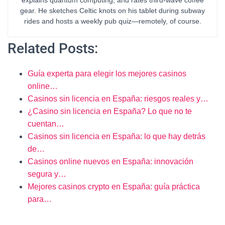
explains quantum computing, and rates third-wave coffee
gear. He sketches Celtic knots on his tablet during subway
rides and hosts a weekly pub quiz—remotely, of course.
Related Posts:
Guía experta para elegir los mejores casinos
online…
Casinos sin licencia en España: riesgos reales y…
¿Casino sin licencia en España? Lo que no te
cuentan…
Casinos sin licencia en España: lo que hay detrás
de…
Casinos online nuevos en España: innovación
segura y…
Mejores casinos crypto en España: guía práctica
para…