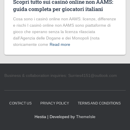
Scopri tutto sui casinò online non AAMS:
guida completa per giocatori italiani
Cosa sono i casinò online non AAMS: licenze, differenze
e rischi I casinò online non AAMS sono piattaforme di
gioco che operano senza la licenza rilasciata
dall’Agenzia delle Dogane e dei Monopoli (nota
storicamente come
Read more
Business & collaboration inquiries:
Surries4151@outlook.com
CONTACT US
PRIVACY POLICY
TERMS AND CONDITIONS
Hestia | Developed by
ThemeIsle