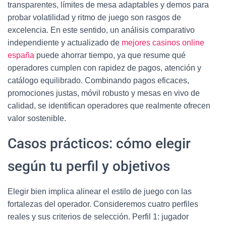
transparentes, límites de mesa adaptables y demos para
probar volatilidad y ritmo de juego son rasgos de
excelencia. En este sentido, un análisis comparativo
independiente y actualizado de
mejores casinos online
españa
puede ahorrar tiempo, ya que resume qué
operadores cumplen con rapidez de pagos, atención y
catálogo equilibrado. Combinando pagos eficaces,
promociones justas, móvil robusto y mesas en vivo de
calidad, se identifican operadores que realmente ofrecen
valor sostenible.
Casos prácticos: cómo elegir
según tu perfil y objetivos
Elegir bien implica alinear el estilo de juego con las
fortalezas del operador. Consideremos cuatro perfiles
reales y sus criterios de selección. Perfil 1: jugador