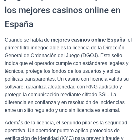
los mejores casinos online en
España
Cuando se habla de
mejores casinos online España
, el
primer filtro innegociable es la licencia de la Dirección
General de Ordenación del Juego (DGOJ). Este sello
indica que el operador cumple con estándares legales y
técnicos, protege los fondos de los usuarios y aplica
políticas transparentes. Un casino con licencia valida su
software, garantiza aleatoriedad con RNG auditado y
protege la comunicación mediante cifrado SSL. La
diferencia en confianza y en resolución de incidencias
entre un sitio regulado y uno sin licencia es abismal.
Además de la licencia, el segundo pilar es la seguridad
operativa. Un operador puntero aplica protocolos de
verificación de identidad (KYC) para prevenir fraude y