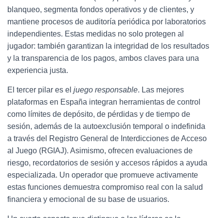
blanqueo, segmenta fondos operativos y de clientes, y
mantiene procesos de auditoría periódica por laboratorios
independientes. Estas medidas no solo protegen al
jugador: también garantizan la integridad de los resultados
y la transparencia de los pagos, ambos claves para una
experiencia justa.
El tercer pilar es el
juego responsable
. Las mejores
plataformas en España integran herramientas de control
como límites de depósito, de pérdidas y de tiempo de
sesión, además de la autoexclusión temporal o indefinida
a través del Registro General de Interdicciones de Acceso
al Juego (RGIAJ). Asimismo, ofrecen evaluaciones de
riesgo, recordatorios de sesión y accesos rápidos a ayuda
especializada. Un operador que promueve activamente
estas funciones demuestra compromiso real con la salud
financiera y emocional de su base de usuarios.