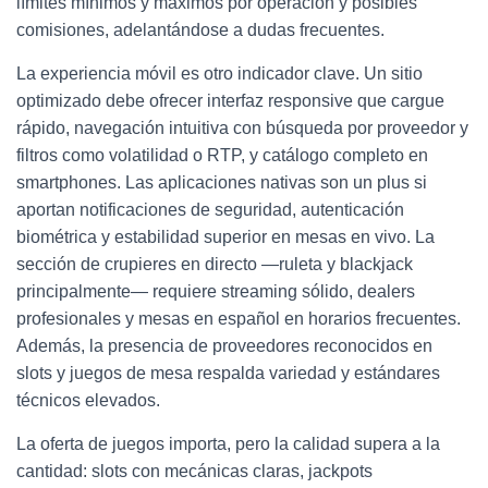
límites mínimos y máximos por operación y posibles
comisiones, adelantándose a dudas frecuentes.
La experiencia móvil es otro indicador clave. Un sitio
optimizado debe ofrecer interfaz responsive que cargue
rápido, navegación intuitiva con búsqueda por proveedor y
filtros como volatilidad o RTP, y catálogo completo en
smartphones. Las aplicaciones nativas son un plus si
aportan notificaciones de seguridad, autenticación
biométrica y estabilidad superior en mesas en vivo. La
sección de crupieres en directo —ruleta y blackjack
principalmente— requiere streaming sólido, dealers
profesionales y mesas en español en horarios frecuentes.
Además, la presencia de proveedores reconocidos en
slots y juegos de mesa respalda variedad y estándares
técnicos elevados.
La oferta de juegos importa, pero la calidad supera a la
cantidad: slots con mecánicas claras, jackpots