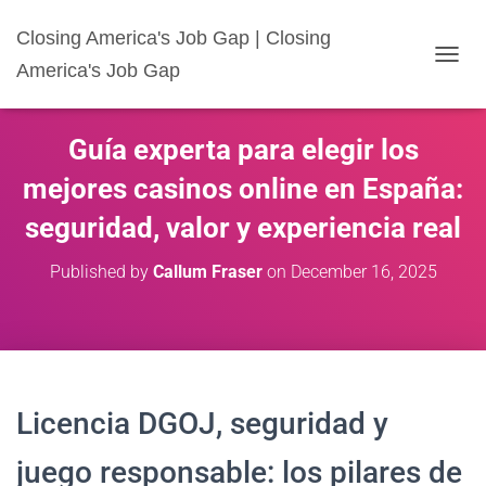
Closing America's Job Gap | Closing
America's Job Gap
T
O
G
G
Guía experta para elegir los
L
E
mejores casinos online en España:
N
A
seguridad, valor y experiencia real
V
I
Published by
Callum Fraser
on
December 16, 2025
G
A
T
I
O
N
Licencia DGOJ, seguridad y
juego responsable: los pilares de