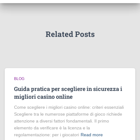
Related Posts
BLOG
Guida pratica per scegliere in sicurezza i
migliori casino online
Come scegliere i migliori casino online: criteri essenziali
Scegliere tra le numerose piattaforme di gioco richiede
attenzione a diversi fattori fondamentali. Il primo
elemento da verificare è la licenza e la
regolamentazione: per i giocatori
Read more