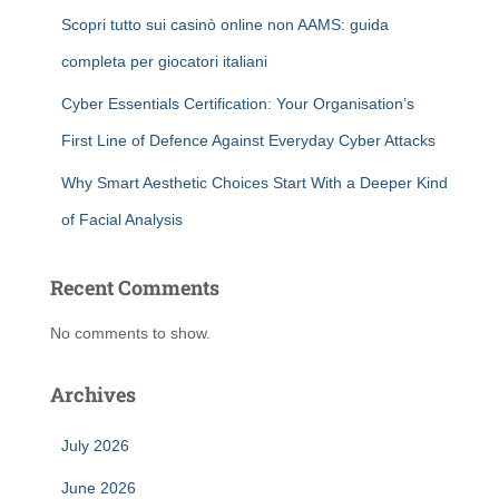
Scopri tutto sui casinò online non AAMS: guida
completa per giocatori italiani
Cyber Essentials Certification: Your Organisation’s
First Line of Defence Against Everyday Cyber Attacks
Why Smart Aesthetic Choices Start With a Deeper Kind
of Facial Analysis
Recent Comments
No comments to show.
Archives
July 2026
June 2026