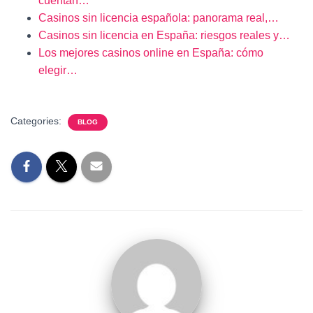
cuentan…
Casinos sin licencia española: panorama real,…
Casinos sin licencia en España: riesgos reales y…
Los mejores casinos online en España: cómo
elegir…
Categories:
BLOG