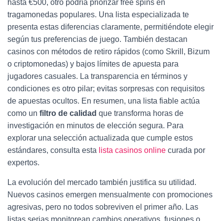
hasta €500, otro podría priorizar free spins en
tragamonedas populares. Una lista especializada te
presenta estas diferencias claramente, permitiéndote elegir
según tus preferencias de juego. También destacan
casinos con métodos de retiro rápidos (como Skrill, Bizum
o criptomonedas) y bajos límites de apuesta para
jugadores casuales. La transparencia en términos y
condiciones es otro pilar; evitas sorpresas con requisitos
de apuestas ocultos. En resumen, una lista fiable actúa
como un
filtro de calidad
que transforma horas de
investigación en minutos de elección segura. Para
explorar una selección actualizada que cumple estos
estándares, consulta esta
lista casinos online
curada por
expertos.
La evolución del mercado también justifica su utilidad.
Nuevos casinos emergen mensualmente con promociones
agresivas, pero no todos sobreviven el primer año. Las
listas serias monitorean cambios operativos, fusiones o